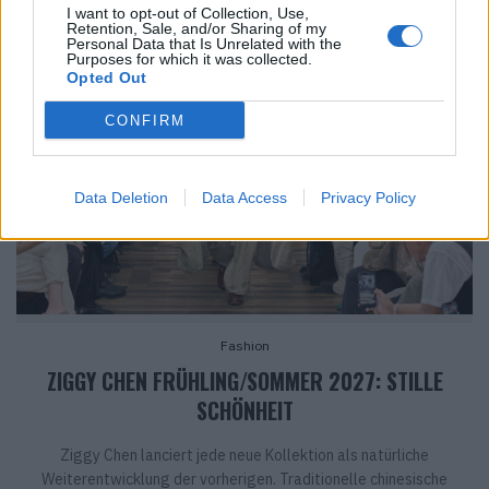
I want to opt-out of Collection, Use,
Retention, Sale, and/or Sharing of my
Personal Data that Is Unrelated with the
Purposes for which it was collected.
Opted Out
CONFIRM
Data Deletion
Data Access
Privacy Policy
Fashion
ZIGGY CHEN FRÜHLING/SOMMER 2027: STILLE
SCHÖNHEIT
Ziggy Chen lanciert jede neue Kollektion als natürliche
Weiterentwicklung der vorherigen. Traditionelle chinesische