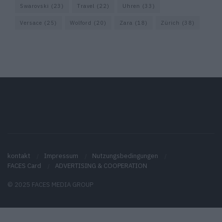
Swarovski
(23)
Travel
(22)
Uhren
(33)
Versace
(25)
Wolford
(20)
Zara
(18)
Zürich
(38)
kontakt
Impressum
Nutzungsbedingungen
FACES Card
ADVERTISING & COOPERATION
© 2025 FACES MEDIA GROUP