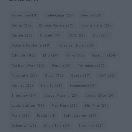
Assouline
(18)
Balenciaga
(22)
Beauty
(20)
Berlin
(30)
Bottega Veneta
(27)
Calvin Klein
(22)
Cartier
(25)
Chanel
(73)
COS
(21)
Dior
(53)
Dolce & Gabbana
(18)
Dries van Noten
(20)
Editorial
(42)
Etro
(19)
Falke
(36)
Fashion
(104)
Fashion Week
(20)
Fendi
(26)
Ferragamo
(27)
Fotografie
(20)
Gucci
(72)
Guess
(17)
H&M
(21)
Hermes
(20)
Hermès
(19)
homepage
(70)
Interview
(84)
Isabel Marant
(23)
Jimmy Choo
(20)
Louis Vuitton
(59)
Max Mara
(31)
Miu Miu
(27)
Paris
(18)
Prada
(44)
Saint Laurent
(30)
Schmuck
(19)
Short Trip
(29)
Sportmax
(23)