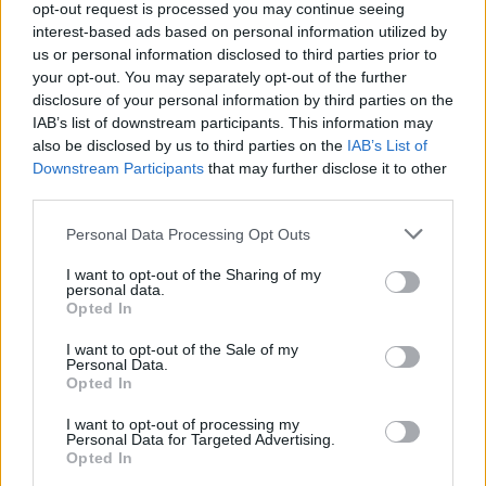
opt-out request is processed you may continue seeing
interest-based ads based on personal information utilized by
us or personal information disclosed to third parties prior to
your opt-out. You may separately opt-out of the further
disclosure of your personal information by third parties on the
IAB’s list of downstream participants. This information may
also be disclosed by us to third parties on the
IAB’s List of
Downstream Participants
that may further disclose it to other
third parties.
Fashion
Personal Data Processing Opt Outs
IM MEN FRÜHLING/SOMMER 2027: IM SCHATTEN DES
BAMBUSWALDES
I want to opt-out of the Sharing of my
personal data.
Opted In
Für Frühjahr/Sommer 2027 lässt sich IM Men von den wechselnden
Schatten des Bambus inspirieren und übersetzt ein altes
I want to opt-out of the Sale of my
Personal Data.
ostasiatisches Motiv…
Opted In
I want to opt-out of processing my
Personal Data for Targeted Advertising.
Opted In