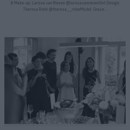
& Make-up: Larissa van Riesen @larissavanriesenSet Design:
Theresa Rohé @theresa__roheModel: Grace…