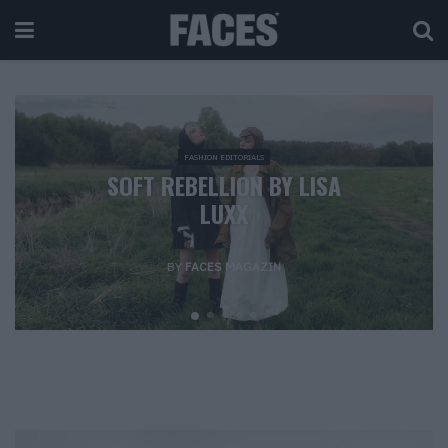
FASHION EDITORIALS
SOFT REBELLION BY LISA
LUXX
BY
FACES MAGAZIN