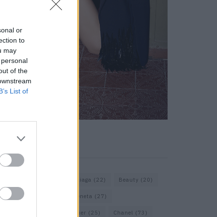
sonal or
ection to
ou may
 personal
out of the
 downstream
B’s List of
KEYWORD SEARCH
Assouline
(18)
Balenciaga
(22)
Beauty
(20)
Berlin
(30)
Bottega Veneta
(27)
Calvin Klein
(22)
Cartier
(25)
Chanel
(73)