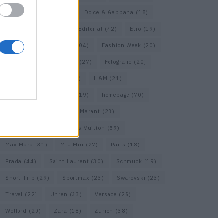
COS
(21)
Dior
(53)
Dolce & Gabbana
(18)
Dries van Noten
(20)
Editorial
(42)
Etro
(19)
Falke
(36)
Fashion
(104)
Fashion Week
(20)
Fendi
(26)
Ferragamo
(27)
Fotografie
(20)
Gucci
(72)
Guess
(17)
H&M
(21)
Hermes
(20)
Hermès
(19)
homepage
(70)
Interview
(84)
Isabel Marant
(23)
Jimmy Choo
(20)
Louis Vuitton
(59)
Max Mara
(31)
Miu Miu
(27)
Paris
(18)
Prada
(44)
Saint Laurent
(30)
Schmuck
(19)
Short Trip
(29)
Sportmax
(23)
Swarovski
(23)
Travel
(22)
Uhren
(33)
Versace
(25)
Wolford
(20)
Zara
(18)
Zürich
(38)