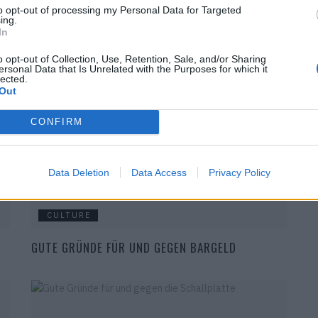
to opt-out of processing my Personal Data for Targeted
ing.
In
CULTURE
o opt-out of Collection, Use, Retention, Sale, and/or Sharing
GUTE GRÜNDE FÜR UND GEGEN DAS WANDERN
ersonal Data that Is Unrelated with the Purposes for which it
lected.
Out
CONFIRM
Data Deletion
Data Access
Privacy Policy
CULTURE
GUTE GRÜNDE FÜR UND GEGEN BARGELD