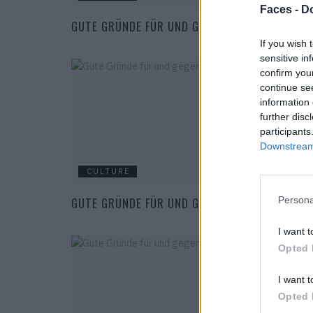
Faces -
Do
GUTE GRÜNDE FÜR UND GEGEN TATTOOS
If you wish 
sensitive in
confirm you
continue se
information 
further disc
participants
Downstream 
CULTURE
GUTE GRÜNDE FÜR UND GEGEN CAMPING
Persona
I want t
Opted 
I want t
Opted 