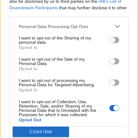
also be disclosed by us to third parties on the
IAB’s List of
Elastinstimulation anregt
. Ein mikrofokussierter
1-8
Downstream Participants
that may further disclose it to other
Ultraschall mit integrierter Echtzeit-Visualisierung
third parties.
ermöglicht es, die individuellen Hautstrukturen unter der
Personal Data Processing Opt Outs
Oberfläche präzise zu erfassen. So werden
Energieimpulse dort abgegeben, wo sie am meisten
I want to opt-out of the Sharing of my
personal data.
Wirkung entfalten können. Die obere und untere
Opted In
Gesichtshälfte sowie Hals und Dekolleté können dadurch
ohne Operation geliftet werden.
I want to opt-out of the Sale of my
Personal Data.
Für weitere Informationen in den Fußnoten klickst du
Opted In
hier
.
I want to opt-out of processing my
Personal Data for Targeted Advertising.
Du ziehst eine Ultherapy PRIME
-Behandlung oder
®
Opted In
Ähnliches in Betracht?
Hier
siehst du, was Dr. med.
I want to opt-out of Collection, Use,
Katharina Brüggemann bei Capital Aesthetics alles
Retention, Sale, and/or Sharing of my
Personal Data that Is Unrelated with the
anbietet.
Purposes for which it was collected.
Opted Out
Fotos: © Merz Aesthetics
CONFIRM