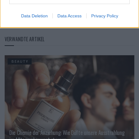
Tags:
Aline Kaplan
Capital Aesthetics Berlin
Dr. med. Katharina Brüggemann
Merz Aesthetics
Data Deletion
Data Access
Privacy Policy
Ultherapy PRIME®
VERWANDTE ARTIKEL
BEAUTY
Die Chemie der Anziehung: Wie Düfte unsere Ausstrahlung