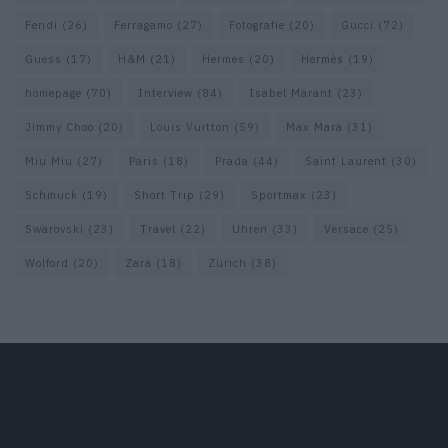
Fendi
(26)
Ferragamo
(27)
Fotografie
(20)
Gucci
(72)
Guess
(17)
H&M
(21)
Hermes
(20)
Hermès
(19)
homepage
(70)
Interview
(84)
Isabel Marant
(23)
Jimmy Choo
(20)
Louis Vuitton
(59)
Max Mara
(31)
Miu Miu
(27)
Paris
(18)
Prada
(44)
Saint Laurent
(30)
Schmuck
(19)
Short Trip
(29)
Sportmax
(23)
Swarovski
(23)
Travel
(22)
Uhren
(33)
Versace
(25)
Wolford
(20)
Zara
(18)
Zürich
(38)