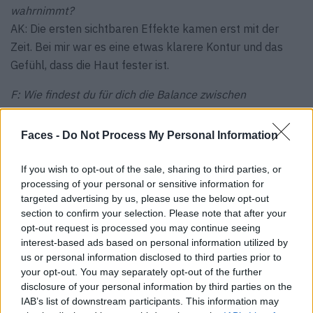
wahrnimmt?
AK: Die ersten sichtbaren Effekte kamen erst mit der
Zeit. Bei mir war es eine etwas klarere Kontur und das
Gefühl, dass die Haut fester ist.
F: Wie findest du für dich die Balance zwischen
Wohlfühlen und unrealistischen Schönheitsidealen?
AK: Indem man ehrlich mit sich ist. Ich mache solche
Faces -
Do Not Process My Personal Information
Dinge für mich. Weil ich mich damit wohler fühle, nicht um
irgendwelchen Idealen hinterherzulaufen. Wenn man das
If you wish to opt-out of the sale, sharing to third parties, or
verinnerlicht, wird alles viel entspannter.
processing of your personal or sensitive information for
targeted advertising by us, please use the below opt-out
section to confirm your selection. Please note that after your
ULTHERAPY PRIME
®
opt-out request is processed you may continue seeing
interest-based ads based on personal information utilized by
Straffere Haut ganz ohne Nadeln und Narkose?
us or personal information disclosed to third parties prior to
Ultherapy PRIME
, das unter anderem bei Capital
®
your opt-out. You may separately opt-out of the further
Aesthetics in Berlin angeboten wird, ist eine nicht-invasive
disclosure of your personal information by third parties on the
Behandlung, die die körpereigene Kollagen- und
IAB’s list of downstream participants. This information may