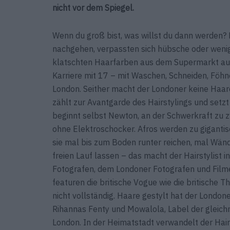
nicht vor dem Spiegel.
Wenn du groß bist, was willst du dann werden?
nachgehen, verpassten sich hübsche oder wenig
klatschten Haarfarben aus dem Supermarkt auf d
Karriere mit 17 – mit Waschen, Schneiden, Föhn
London. Seither macht der Londoner keine Haar
zählt zur Avantgarde des Hairstylings und setzt
beginnt selbst Newton, an der Schwerkraft zu 
ohne Elektroschocker. Afros werden zu gigantis
sie mal bis zum Boden runter reichen, mal Wände
freien Lauf lassen – das macht der Hairstylist
Fotografen, dem Londoner Fotografen und Film
featuren die britische Vogue wie die britische T
nicht vollständig. Haare gestylt hat der Londo
Rihannas Fenty und Mowalola, Label der gleich
London. In der Heimatstadt verwandelt der Hair