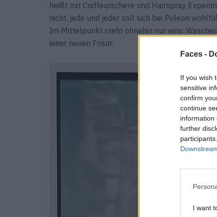
heißt mit Coiffeurschere und Hairspray Experim
nicht, jede und jeder soll sich bei Poleon wohl
Im Mittelpunkt steht ohnehin nur eins: Waschen
einer neuen Frisur.
Faces -
Do
If you wish 
sensitive in
confirm you
continue se
information 
further disc
participants
Downstream 
Persona
I want t