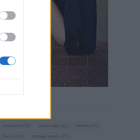
KEYWORD SEARCH
Assouline
(18)
Balenciaga
(22)
Beauty
(20)
Berlin
(30)
Bottega Veneta
(27)