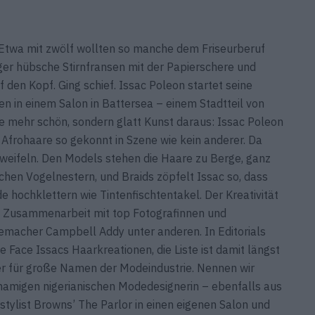
 Etwa mit zwölf wollten so manche dem Friseurberuf
er ­hübsche Stirnfransen mit der Papierschere und
en Kopf. Ging schief. Issac Poleon startet seine
en in einem Salon in Battersea – einem Stadtteil von
e mehr schön, sondern glatt Kunst daraus: Issac Poleon
 Afrohaare so gekonnt in Szene wie kein anderer. Da
zweifeln. Den Models stehen die Haare zu Berge, ganz
chen Vogelnestern, und Braids zöpfelt Issac so, dass
 hochklettern wie Tintenfischtentakel. Der Kreativität
 in Zusammenarbeit mit top Fotografinnen und
emacher Campbell Addy unter anderen. In Editorials
he Face Issacs Haarkreationen, die Liste ist damit längst
ner für große Namen der Modeindustrie. Nennen wir
namigen nigerianischen Mode­designerin – ebenfalls aus
stylist Browns’ The Parlor in einen eigenen Salon und