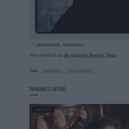
Foto:
©campbelladdy
/
@issacvpoleon
Hier erfährst du
die neusten Beauty Tipps
.
Tags:
Hairstylist
Issac Pollen
VERWANDTE ARTIKEL
BEAUTY