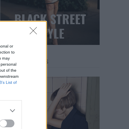
BLACK STREET
STYLE
sonal or
ection to
ou may
FACES FASHION EDITORIALS
 personal
out of the
 downstream
B’s List of