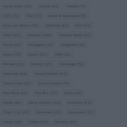
Calvin Klein
(22)
Cartier
(25)
Chanel
(73)
COS
(21)
Dior
(53)
Dolce & Gabbana
(18)
Dries van Noten
(20)
Editorial
(42)
Etro
(19)
Falke
(36)
Fashion
(104)
Fashion Week
(20)
Fendi
(26)
Ferragamo
(27)
Fotografie
(20)
Gucci
(72)
Guess
(17)
H&M
(21)
Hermes
(20)
Hermès
(19)
homepage
(70)
Interview
(84)
Isabel Marant
(23)
Jimmy Choo
(20)
Louis Vuitton
(59)
Max Mara
(31)
Miu Miu
(27)
Paris
(18)
Prada
(44)
Saint Laurent
(30)
Schmuck
(19)
Short Trip
(29)
Sportmax
(23)
Swarovski
(23)
Travel
(22)
Uhren
(33)
Versace
(25)