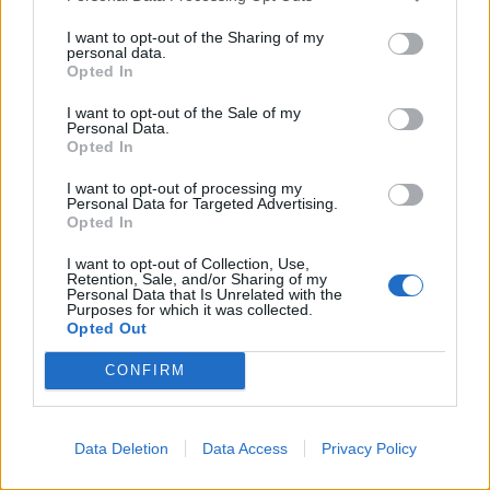
Die Kunst der Kontur: Neu von La Beauté Louis Vuitton
I want to opt-out of the Sharing of my
personal data.
Opted In
BEAUTY
I want to opt-out of the Sale of my
Personal Data.
Opted In
I want to opt-out of processing my
Personal Data for Targeted Advertising.
Opted In
I want to opt-out of Collection, Use,
Retention, Sale, and/or Sharing of my
Personal Data that Is Unrelated with the
Purposes for which it was collected.
Opted Out
Marie Moehle von by MaryMary im Interview
CONFIRM
Data Deletion
Data Access
Privacy Policy
LOAD MORE