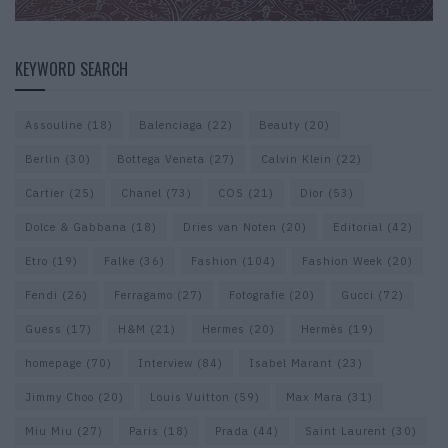
KEYWORD SEARCH
Assouline
(18)
Balenciaga
(22)
Beauty
(20)
Berlin
(30)
Bottega Veneta
(27)
Calvin Klein
(22)
Cartier
(25)
Chanel
(73)
COS
(21)
Dior
(53)
Dolce & Gabbana
(18)
Dries van Noten
(20)
Editorial
(42)
Etro
(19)
Falke
(36)
Fashion
(104)
Fashion Week
(20)
Fendi
(26)
Ferragamo
(27)
Fotografie
(20)
Gucci
(72)
Guess
(17)
H&M
(21)
Hermes
(20)
Hermès
(19)
homepage
(70)
Interview
(84)
Isabel Marant
(23)
Jimmy Choo
(20)
Louis Vuitton
(59)
Max Mara
(31)
Miu Miu
(27)
Paris
(18)
Prada
(44)
Saint Laurent
(30)