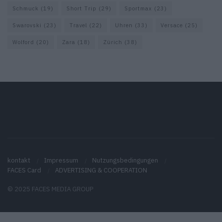
Schmuck
(19)
Short Trip
(29)
Sportmax
(23)
Swarovski
(23)
Travel
(22)
Uhren
(33)
Versace
(25)
Wolford
(20)
Zara
(18)
Zürich
(38)
kontakt
Impressum
Nutzungsbedingungen
FACES Card
ADVERTISING & COOPERATION
© 2025 FACES MEDIA GROUP