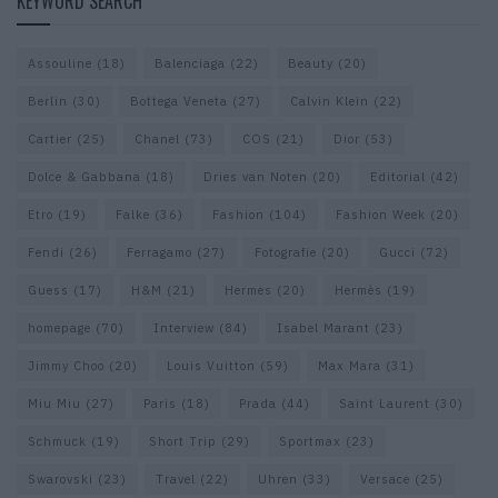
KEYWORD SEARCH
Assouline
(18)
Balenciaga
(22)
Beauty
(20)
Berlin
(30)
Bottega Veneta
(27)
Calvin Klein
(22)
Cartier
(25)
Chanel
(73)
COS
(21)
Dior
(53)
Dolce & Gabbana
(18)
Dries van Noten
(20)
Editorial
(42)
Etro
(19)
Falke
(36)
Fashion
(104)
Fashion Week
(20)
Fendi
(26)
Ferragamo
(27)
Fotografie
(20)
Gucci
(72)
Guess
(17)
H&M
(21)
Hermes
(20)
Hermès
(19)
homepage
(70)
Interview
(84)
Isabel Marant
(23)
Jimmy Choo
(20)
Louis Vuitton
(59)
Max Mara
(31)
Miu Miu
(27)
Paris
(18)
Prada
(44)
Saint Laurent
(30)
Schmuck
(19)
Short Trip
(29)
Sportmax
(23)
Swarovski
(23)
Travel
(22)
Uhren
(33)
Versace
(25)