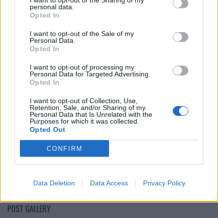
I want to opt-out of the Sharing of my
CULTURE
personal data.
Opted In
I want to opt-out of the Sale of my
Personal Data.
Opted In
I want to opt-out of processing my
Personal Data for Targeted Advertising.
Opted In
I want to opt-out of Collection, Use,
Retention, Sale, and/or Sharing of my
Personal Data that Is Unrelated with the
Purposes for which it was collected.
Hyper Real – 60 Jahre Fotorealismus
Opted Out
CONFIRM
LOAD MORE
Data Deletion
Data Access
Privacy Policy
POST GALLERY