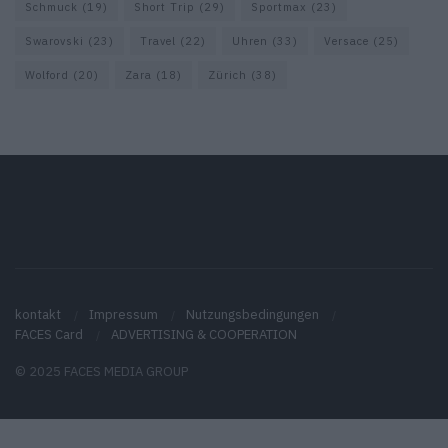
Schmuck
(19)
Short Trip
(29)
Sportmax
(23)
Swarovski
(23)
Travel
(22)
Uhren
(33)
Versace
(25)
Wolford
(20)
Zara
(18)
Zürich
(38)
kontakt
Impressum
Nutzungsbedingungen
FACES Card
ADVERTISING & COOPERATION
© 2025 FACES MEDIA GROUP