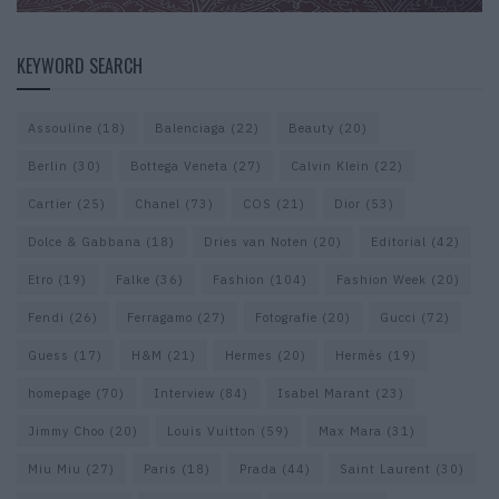
KEYWORD SEARCH
Assouline
(18)
Balenciaga
(22)
Beauty
(20)
Berlin
(30)
Bottega Veneta
(27)
Calvin Klein
(22)
Cartier
(25)
Chanel
(73)
COS
(21)
Dior
(53)
Dolce & Gabbana
(18)
Dries van Noten
(20)
Editorial
(42)
Etro
(19)
Falke
(36)
Fashion
(104)
Fashion Week
(20)
Fendi
(26)
Ferragamo
(27)
Fotografie
(20)
Gucci
(72)
Guess
(17)
H&M
(21)
Hermes
(20)
Hermès
(19)
homepage
(70)
Interview
(84)
Isabel Marant
(23)
Jimmy Choo
(20)
Louis Vuitton
(59)
Max Mara
(31)
Miu Miu
(27)
Paris
(18)
Prada
(44)
Saint Laurent
(30)