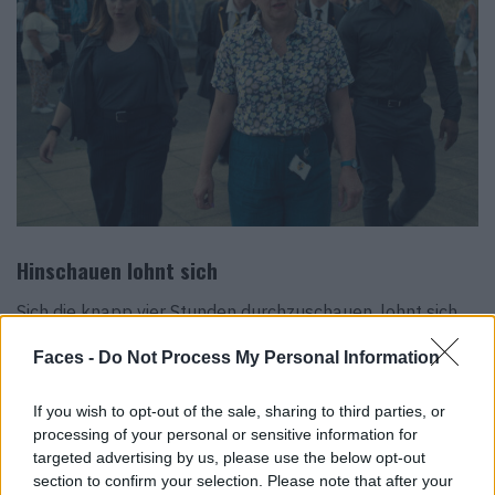
Hinschauen lohnt sich
Sich die knapp vier Stunden durchzuschauen, lohnt sich
trotzdem. Die aufwändigen One-Take-Shots der einzelnen
Faces -
Do Not Process My Personal Information
Episoden sowie das herausragende Schauspieltalent
jeder einzelnen DarstellerIn – allen voran Owen Cooper
If you wish to opt-out of the sale, sharing to third parties, or
als Jamie – machen die Serie schauenswert. Stephen
processing of your personal or sensitive information for
Graham ist ein seltenes Exemplar eines Mannes, der
targeted advertising by us, please use the below opt-out
section to confirm your selection. Please note that after your
seine Reichweite und sein Privileg des „alten weißen