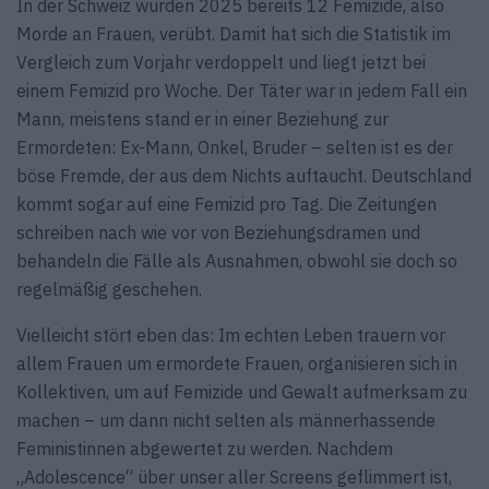
In der Schweiz wurden 2025 bereits 12 Femizide, also
Morde an Frauen, verübt. Damit hat sich die Statistik im
Vergleich zum Vorjahr verdoppelt und liegt jetzt bei
einem Femizid pro Woche. Der Täter war in jedem Fall ein
Mann, meistens stand er in einer Beziehung zur
Ermordeten: Ex-Mann, Onkel, Bruder – selten ist es der
böse Fremde, der aus dem Nichts auftaucht. Deutschland
kommt sogar auf eine Femizid pro Tag. Die Zeitungen
schreiben nach wie vor von Beziehungsdramen und
behandeln die Fälle als Ausnahmen, obwohl sie doch so
regelmäßig geschehen.
Vielleicht stört eben das: Im echten Leben trauern vor
allem Frauen um ermordete Frauen, organisieren sich in
Kollektiven, um auf Femizide und Gewalt aufmerksam zu
machen – um dann nicht selten als männerhassende
Feministinnen abgewertet zu werden. Nachdem
„Adolescence“ über unser aller Screens geflimmert ist,