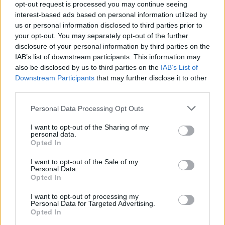
opt-out request is processed you may continue seeing
Mannes“ richtig nutzt. Für „Adolescence“ verdient er
interest-based ads based on personal information utilized by
jedes positive Wort und alle Aufmerksamkeit.
us or personal information disclosed to third parties prior to
your opt-out. You may separately opt-out of the further
Auch die Hilflosigkeit der Eltern, die keine Ahnung haben,
disclosure of your personal information by third parties on the
was ihr Sohn online so treibt, ist realistisch und relevant.
IAB’s list of downstream participants. This information may
Dass selbst die hochintelligente Psychologin mit Jamie
also be disclosed by us to third parties on the
IAB’s List of
Downstream Participants
that may further disclose it to other
an ihre Grenzen stößt, dass Mitschüler Katies Mord
third parties.
rechtfertigen wollen, weil sie Jamie anscheinend
gemobbt habe – diese Szenarien sind ein schmerzhaft
Personal Data Processing Opt Outs
realistischer Spiegel unserer Gesellschaft.
I want to opt-out of the Sharing of my
personal data.
Vielleicht müssen wir uns mit einem „besser spät als nie“
Opted In
zufrieden geben und hoffen, dass eine über 100 Millionen
I want to opt-out of the Sale of my
mal gestreamte Serie tatsächlich dazu beitragen kann,
Personal Data.
Opted In
die zunehmende Misogynie heranwachsender Jungs zu
bremsen und eine fruchtbare Diskussion rund um
I want to opt-out of processing my
Personal Data for Targeted Advertising.
Männlichkeit anzuregen.
Opted In