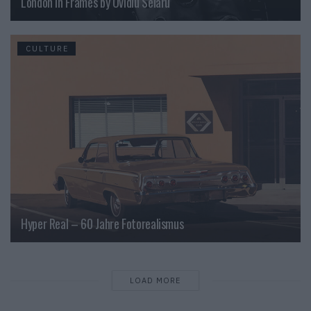
London in Frames by Ovidiu Selaru
CULTURE
Hyper Real – 60 Jahre Fotorealismus
LOAD MORE