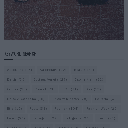
KEYWORD SEARCH
Assouline
(18)
Balenciaga
(22)
Beauty
(20)
Berlin
(30)
Bottega Veneta
(27)
Calvin Klein
(22)
Cartier
(25)
Chanel
(73)
COS
(21)
Dior
(53)
Dolce & Gabbana
(18)
Dries van Noten
(20)
Editorial
(42)
Etro
(19)
Falke
(36)
Fashion
(104)
Fashion Week
(20)
Fendi
(26)
Ferragamo
(27)
Fotografie
(20)
Gucci
(72)