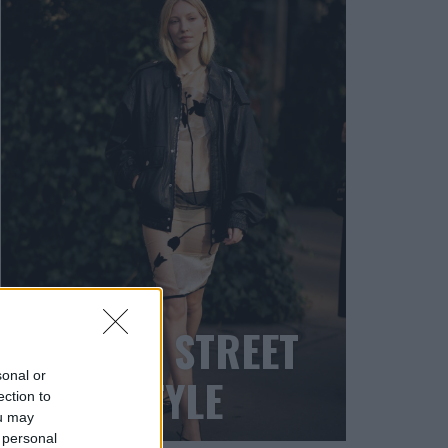
BLACK STREET
sonal or
STYLE
ection to
ou may
 personal