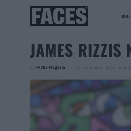
HOME
JAMES RIZZIS
by
FACES Magazin
15. Dezember 2015
in
Cult