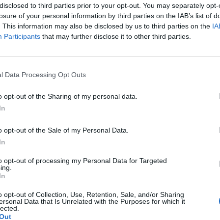
uss ist der 22. März 2012.
disclosed to third parties prior to your opt-out. You may separately opt-
losure of your personal information by third parties on the IAB’s list of
. This information may also be disclosed by us to third parties on the
IA
chhandel erstehen: James Rizzi und Peter Bührer, „My
Participants
that may further disclose it to other third parties.
l Data Processing Opt Outs
o opt-out of the Sharing of my personal data.
In
o opt-out of the Sale of my Personal Data.
In
. „Ich fühle mich als Botschafter New Yorks. So oft
to opt-out of processing my Personal Data for Targeted
 Menschen hier wirklich nett.“
ing.
In
o opt-out of Collection, Use, Retention, Sale, and/or Sharing
ersonal Data that Is Unrelated with the Purposes for which it
lected.
Out
Das Happy Rizzi House bietet geballte Kunst auf fünf