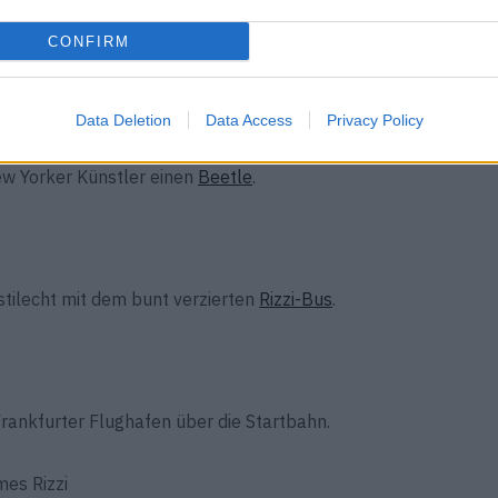
en Braunschweig und hat sogar eine eigene
CONFIRM
Data Deletion
Data Access
Privacy Policy
ew Yorker Künstler einen
Beetle
.
tilecht mit dem bunt verzierten
Rizzi-Bus
.
rankfurter Flughafen über die Startbahn.