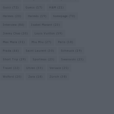
Gucci
(72)
Guess
(17)
H&M
(21)
Hermes
(20)
Hermès
(19)
homepage
(70)
Interview
(84)
Isabel Marant
(23)
Jimmy Choo
(20)
Louis Vuitton
(59)
Max Mara
(31)
Miu Miu
(27)
Paris
(18)
Prada
(44)
Saint Laurent
(30)
Schmuck
(19)
Short Trip
(29)
Sportmax
(23)
Swarovski
(23)
Travel
(22)
Uhren
(33)
Versace
(25)
Wolford
(20)
Zara
(18)
Zürich
(38)