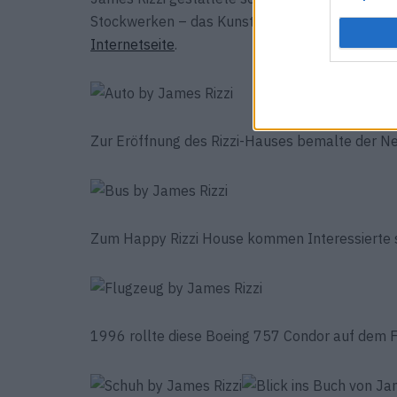
Stockwerken – das Kunstwerk steht im deutsch
Internetseite
.
Zur Eröffnung des Rizzi-Hauses bemalte der N
Zum Happy Rizzi House kommen Interessierte s
1996 rollte diese Boeing 757 Condor auf dem F