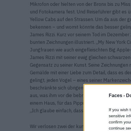
Mikrofon oder hielten von der Bronx bis zu Miss
und Fotokamera fest. Und Reiseführer gibt es übe
Yellow Cabs auf den Strassen. Um da aus der 
bekennen – und womit könnte das besser gelin
James Rizzi. Kurz vor seinem Tod im Dezember 
bunten Zeichnungen illustriert. „My New York C
Jungfrauen wie auch eingefleischten Big Apple-
James Rizzi mit seiner ewig gleichen schwarze
Gegensatz zu seiner Kunst. Seine Zeichnungen 
Gemälde mit einer Liebe zum Detail, dass es 
gelingt, jeden Vogel – eines seiner Markenzeich
beschränkte sich übrigens nicht nur auf Leinwan
aus, was ihm vor die bebrillte Nase kam: Schuh
Faces -
Do
einem Haus, für das Pippi Langstrumpf sofort ih
If you wish 
„Ich glaube einfach, dass die Leute die Fröhlich
sensitive in
confirm you
Wir verlosen zwei der kunterbunten Reiseführe
continue se