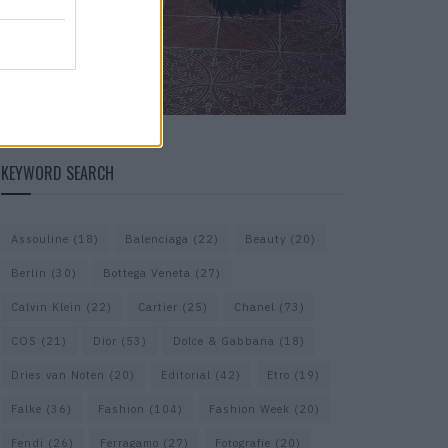
KEYWORD SEARCH
Assouline
(18)
Balenciaga
(22)
Beauty
(20)
Berlin
(30)
Bottega Veneta
(27)
Calvin Klein
(22)
Cartier
(25)
Chanel
(73)
COS
(21)
Dior
(53)
Dolce & Gabbana
(18)
Dries van Noten
(20)
Editorial
(42)
Etro
(19)
Falke
(36)
Fashion
(104)
Fashion Week
(20)
Fendi
(26)
Ferragamo
(27)
Fotografie
(20)