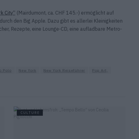
k City“
(Mairdumont, ca. CHF 145.-) ermöglicht auf
rch den Big Apple. Dazu gibt es allerlei Kleinigkeiten
cher, Rezepte, eine Lounge-CD, eine aufladbare Metro-
o Polo
New York
New York Reiseführer
Pop Art,
CULTURE