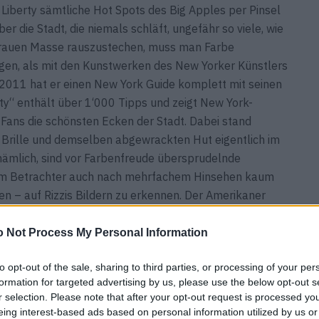
 Liberty sämtliche Hot Spots des Big Apples per Pinsel
r die Stadt, die niemals schläft, ungefähr so viele, wie
grauen Masse rauszustechen, muss man Farbe
gen, als mit den Kunstwerken des New Yorker Künstlers
2011 hat er einen New York Guide komplett mit seinen
ity“ enthält über 1‘000 Tipps und zeigt New York-
Fans die schönsten Ecken der Stadt. Dabei stand
n Brille und demselben abgewrackten Hut eigentlich im
nämlich, sind vor Farbenfreude übersprudelnde
dem Betrachter auch nach mehrfachem Hinsehen kaum
en – auf Rizzis Bildern zu erkennen. Der Amerikaner
d und Papier, sondern lebte seine Kreativität an allem
e, Briefmarken, Autos, Flugzeuge, Geldscheine, sogar an
 Not Process My Personal Information
re Villa Kunterbunt verhökert hätte. Die Faszination:
to opt-out of the sale, sharing to third parties, or processing of your per
keit meiner Bilder mögen. Es bringt sie zum Lachen“.
formation for targeted advertising by us, please use the below opt-out s
r selection. Please note that after your opt-out request is processed y
r von James Rizzi, mitmachen können Sie über das
eing interest-based ads based on personal information utilized by us or