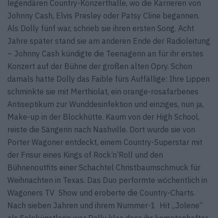
legendären Country-Konzerthalle, wo die Karrieren von
Johnny Cash, Elvis Presley oder Patsy Cline begannen.
Als Dolly fünf war, schrieb sie ihren ersten Song. Acht
Jahre später stand sie am anderen Ende der Radioleitung
– Johnny Cash kündigte die Teenagerin an für ihr erstes
Konzert auf der Bühne der großen alten Opry. Schon
damals hatte Dolly das Faible fürs Auffällige: Ihre Lippen
schminkte sie mit Merthiolat, ein orange-rosafarbenes
Antiseptikum zur Wunddesinfektion und einziges, nun ja,
Make-up in der Blockhütte. Kaum von der High School,
reiste die Sängerin nach Nashville. Dort wurde sie von
Porter Wagoner entdeckt, einem Country-Superstar mit
der Frisur eines Kings of Rock’n’Roll und den
Bühnenoutfits einer Schachtel Christbaumschmuck für
Weihnachten in Texas. Das Duo performte wöchentlich in
Wagoners TV Show und eroberte die Country-Charts.
Nach sieben Jahren und ihrem Nummer-1 Hit „Jolene“
als Solokünstlerin war Dolly klar, dass ihr kometenhafter