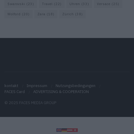
Swarovski
(23)
Travel
(22)
Uhren
(33)
Versace
(25)
Wolford
(20)
Zara
(18)
Zürich
(38)
kontakt
Impressum
Nutzungsbedingungen
FACES Card
ADVERTISING & COOPERATION
© 2025 FACES MEDIA GROUP