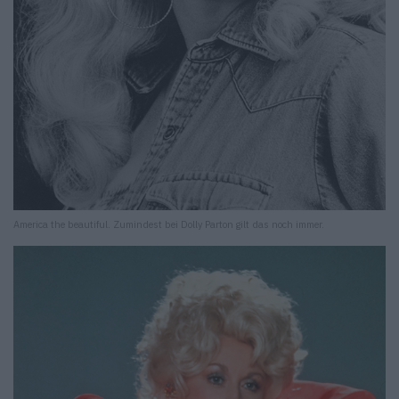
America the beautiful. Zumindest bei Dolly Parton gilt das noch immer.