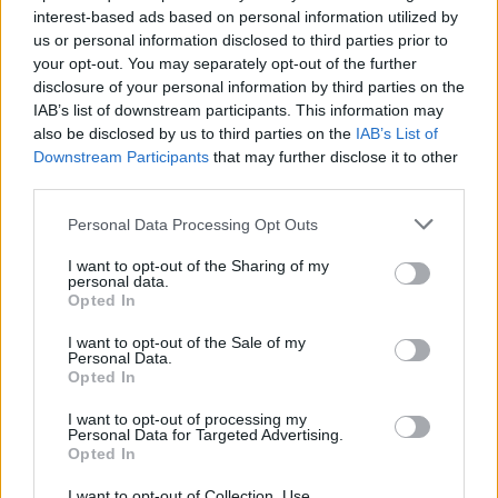
interest-based ads based on personal information utilized by
Boomer-Dads ist, die einen Soundtrack zum Rasenmähen
us or personal information disclosed to third parties prior to
brauchen, hat Dolly nebenbei auch immer noch die
your opt-out. You may separately opt-out of the further
manikürten Finger auf dem musikalischen Puls der Zeit.
disclosure of your personal information by third parties on the
Mit Sabrina Carpenter nahm sie deren Song „Please
IAB’s list of downstream participants. This information may
also be disclosed by us to third parties on the
IAB’s List of
Please Please“ als Duett neu auf und als Beyoncé antrat,
Downstream Participants
that may further disclose it to other
mit dem Album „Cowboy Carter“ als erste Schwarze Frau
third parties.
auf Platz 1 der US Country Charts zu stehen,
unterstützte Parton sie dabei auf zwei Songs im Duett.
Personal Data Processing Opt Outs
„Cowboy Carter“ wurde zum kommerziellen Triumph und
I want to opt-out of the Sharing of my
erreichte das historische Ziel. Denn wo immer Dolly
personal data.
Opted In
Parton ist, sind die Vereinigten Staaten von Amerika
wieder für ein kleines bisschen heile Welt. Und dafür
I want to opt-out of the Sale of my
Personal Data.
salutieren wir stolz unter der „Stars & Stripes“- Flagge.
Opted In
Sofern sie in den Farben Pink, Blond und Babyblau im
I want to opt-out of processing my
Wind weht.
Personal Data for Targeted Advertising.
Opted In
I want to opt-out of Collection, Use,