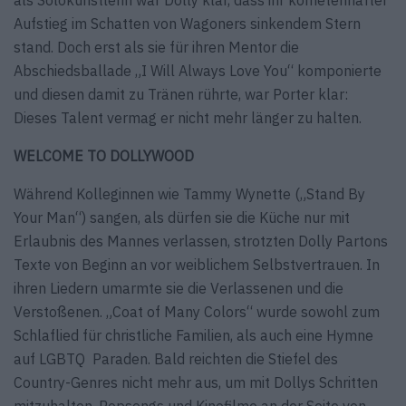
Aufstieg im Schatten von Wagoners sinkendem Stern
stand. Doch erst als sie für ihren Mentor die
Abschiedsballade „I Will Always Love You“ komponierte
und diesen damit zu Tränen rührte, war Porter klar:
Dieses Talent vermag er nicht mehr länger zu halten.
WELCOME TO DOLLYWOOD
Während Kolleginnen wie Tammy Wynette („Stand By
Your Man“) sangen, als dürfen sie die Küche nur mit
Erlaubnis des Mannes verlassen, strotzten Dolly Partons
Texte von Beginn an vor weiblichem Selbstvertrauen. In
ihren Liedern umarmte sie die Verlassenen und die
Verstoßenen. „Coat of Many Colors“ wurde sowohl zum
Schlaflied für christliche Familien, als auch eine Hymne
auf LGBTQ Paraden. Bald reichten die Stiefel des
Country-Genres nicht mehr aus, um mit Dollys Schritten
mitzuhalten. Popsongs und Kinofilme an der Seite von