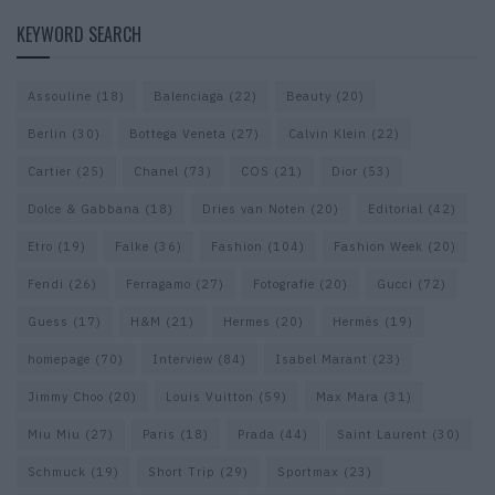
KEYWORD SEARCH
Assouline
(18)
Balenciaga
(22)
Beauty
(20)
Berlin
(30)
Bottega Veneta
(27)
Calvin Klein
(22)
Cartier
(25)
Chanel
(73)
COS
(21)
Dior
(53)
Dolce & Gabbana
(18)
Dries van Noten
(20)
Editorial
(42)
Etro
(19)
Falke
(36)
Fashion
(104)
Fashion Week
(20)
Fendi
(26)
Ferragamo
(27)
Fotografie
(20)
Gucci
(72)
Guess
(17)
H&M
(21)
Hermes
(20)
Hermès
(19)
homepage
(70)
Interview
(84)
Isabel Marant
(23)
Jimmy Choo
(20)
Louis Vuitton
(59)
Max Mara
(31)
Miu Miu
(27)
Paris
(18)
Prada
(44)
Saint Laurent
(30)
Schmuck
(19)
Short Trip
(29)
Sportmax
(23)