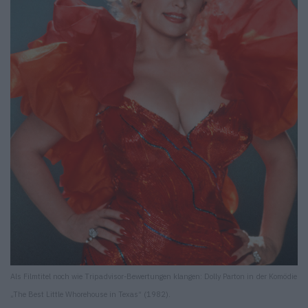
Als Filmtitel noch wie Tripadvisor-Bewertungen klangen: Dolly Parton in der Komödie
„The Best Little Whorehouse in Texas“ (1982).