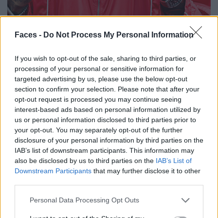
Faces -
Do Not Process My Personal Information
If you wish to opt-out of the sale, sharing to third parties, or
Adrett auch ohne Florett.
processing of your personal or sensitive information for
© picture alliance / NurPhoto | Paddocker
targeted advertising by us, please use the below opt-out
section to confirm your selection. Please note that after your
opt-out request is processed you may continue seeing
interest-based ads based on personal information utilized by
BILDHÜBSCH
us or personal information disclosed to third parties prior to
your opt-out. You may separately opt-out of the further
Sumayya Vally
disclosure of your personal information by third parties on the
IAB’s list of downstream participants. This information may
Für Sumayya Vally ist Baukunst kein Aufstapeln von
also be disclosed by us to third parties on the
IAB’s List of
Ziegelsteinen, bis man darüber ein Dach legen kann. Als
Downstream Participants
that may further disclose it to other
third parties.
Architektin schafft sie Gebäude, Plätze und
Installationen, die mehr bedeuten als der Zweck, den sie
Personal Data Processing Opt Outs
erfüllen. Die Südafrikanerin schlägt Brücken (manchmal