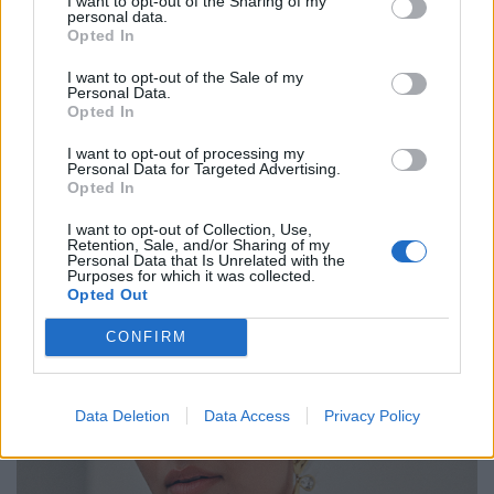
I want to opt-out of the Sharing of my
im wahrsten Sinn) zwischen Kulturen und schöpft
personal data.
Inspiration aus islamischen Traditionen. Dafür wurde
Opted In
Vally bei den diesjährigen Art Basel Awards in der
I want to opt-out of the Sale of my
Kategorie „Cross Disciplinary Creator“ ausgezeichnet.
Personal Data.
Opted In
Denn Kunst hängt nicht immer an der Wand. Manchmal
ist die Wand das Meisterwerk.
I want to opt-out of processing my
Personal Data for Targeted Advertising.
Opted In
I want to opt-out of Collection, Use,
Retention, Sale, and/or Sharing of my
Personal Data that Is Unrelated with the
Purposes for which it was collected.
Opted Out
CONFIRM
Data Deletion
Data Access
Privacy Policy