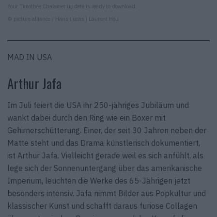
Your Timothée Chalamet update is ready to download.
© picture alliance / Hans Lucas | Laurent Hou
MAD IN USA
Arthur Jafa
Im Juli feiert die USA ihr 250-jähriges Jubiläum und
wankt dabei durch den Ring wie ein Boxer mit
Gehirnerschütterung. Einer, der seit 30 Jahren neben der
Matte steht und das Drama künstlerisch dokumentiert,
ist Arthur Jafa. Vielleicht gerade weil es sich anfühlt, als
lege sich der Sonnenuntergang über das amerikanische
Imperium, leuchten die Werke des 65-Jährigen jetzt
besonders intensiv. Jafa nimmt Bilder aus Popkultur und
klassischer Kunst und schafft daraus furiose Collagen