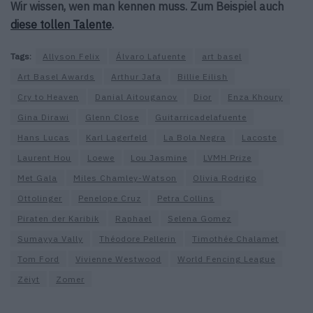
Wir wissen, wen man kennen muss. Zum Beispiel auch
diese tollen Talente
.
Tags:
Allyson Felix
Álvaro Lafuente
art basel
Art Basel Awards
Arthur Jafa
Billie Eilish
Cry to Heaven
Danial Aitouganov
Dior
Enza Khoury
Gina Dirawi
Glenn Close
Guitarricadelafuente
Hans Lucas
Karl Lagerfeld
La Bola Negra
Lacoste
Laurent Hou
Loewe
Lou Jasmine
LVMH Prize
Met Gala
Miles Chamley-Watson
Olivia Rodrigo
Ottolinger
Penelope Cruz
Petra Collins
Piraten der Karibik
Raphael
Selena Gomez
Sumayya Vally
Théodore Pellerin
Timothée Chalamet
Tom Ford
Vivienne Westwood
World Fencing League
Zëiyt
Zomer