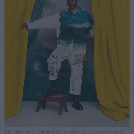
Tyler Mitchell, Curtain Call, 2018, Courtesy of the artist and Gagosian Gallery ©