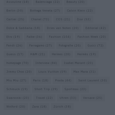
Assouline
(18)
Balenciaga
(22)
Beauty
(20)
Berlin
(30)
Bottega Veneta
(27)
Calvin Klein
(22)
Cartier
(25)
Chanel
(73)
COS
(21)
Dior
(53)
Dolce & Gabbana
(18)
Dries van Noten
(20)
Editorial
(42)
Etro
(19)
Falke
(36)
Fashion
(104)
Fashion Week
(20)
Fendi
(26)
Ferragamo
(27)
Fotografie
(20)
Gucci
(72)
Guess
(17)
H&M
(21)
Hermes
(20)
Hermès
(19)
homepage
(70)
Interview
(84)
Isabel Marant
(23)
Jimmy Choo
(20)
Louis Vuitton
(59)
Max Mara
(31)
Miu Miu
(27)
Paris
(18)
Prada
(44)
Saint Laurent
(30)
Schmuck
(19)
Short Trip
(29)
Sportmax
(23)
Swarovski
(23)
Travel
(22)
Uhren
(33)
Versace
(25)
Wolford
(20)
Zara
(18)
Zürich
(38)