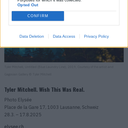
Opted Out
CONFIRM
Data Deletion
Data Access
Privacy Policy
Tyler Mitchell, Untitled (Blue Laundry Line), 2019, Courtesy of the artist and
Gagosian Gallery © Tyler Mitchell
Tyler Mitchell. Wish This Was Real.
Photo Elysée
Place de la Gare 17, 1003 Lausanne, Schweiz
28.3. – 17.8.2025
elysee.ch