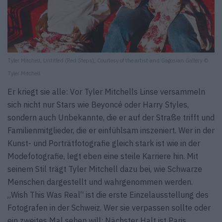
Tyler Mitchell, Untitled (Red Steps), Courtesy of the artist and Gagosian Gallery ©
Tyler Mitchell
Er kriegt sie alle: Vor Tyler Mitchells Linse versammeln
sich nicht nur Stars wie Beyoncé oder Harry Styles,
sondern auch Unbekannte, die er auf der Straße trifft und
Familienmitglieder, die er einfühlsam inszeniert. Wer in der
Kunst- und Porträtfotografie gleich stark ist wie in der
Modefotografie, legt eben eine steile Karriere hin. Mit
seinem Stil trägt Tyler Mitchell dazu bei, wie Schwarze
Menschen dargestellt und wahrgenommen werden.
„Wish This Was Real“ ist die erste Einzelausstellung des
Fotografen in der Schweiz. Wer sie verpassen sollte oder
ein zweites Mal sehen will: Nächster Halt ist Paris.