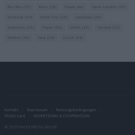
Miu Miu
(27)
Paris
(18)
Prada
(44)
Saint Laurent
(30)
Schmuck
(19)
Short Trip
(29)
Sportmax
(23)
Swarovski
(23)
Travel
(22)
Uhren
(33)
Versace
(25)
Wolford
(20)
Zara
(18)
Zürich
(38)
kontakt
Impressum
Nutzungsbedingungen
FACES Card
ADVERTISING & COOPERATION
© 2025 FACES MEDIA GROUP