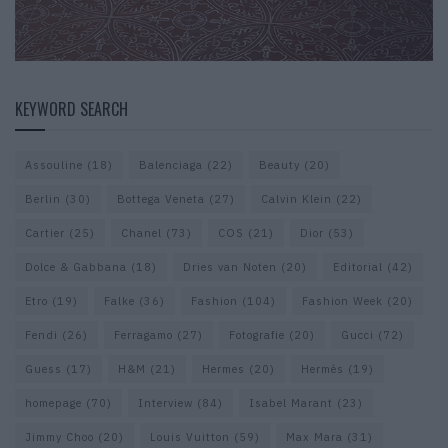
KEYWORD SEARCH
Assouline
(18)
Balenciaga
(22)
Beauty
(20)
Berlin
(30)
Bottega Veneta
(27)
Calvin Klein
(22)
Cartier
(25)
Chanel
(73)
COS
(21)
Dior
(53)
Dolce & Gabbana
(18)
Dries van Noten
(20)
Editorial
(42)
Etro
(19)
Falke
(36)
Fashion
(104)
Fashion Week
(20)
Fendi
(26)
Ferragamo
(27)
Fotografie
(20)
Gucci
(72)
Guess
(17)
H&M
(21)
Hermes
(20)
Hermès
(19)
homepage
(70)
Interview
(84)
Isabel Marant
(23)
Jimmy Choo
(20)
Louis Vuitton
(59)
Max Mara
(31)