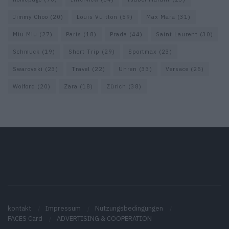
Jimmy Choo
(20)
Louis Vuitton
(59)
Max Mara
(31)
Miu Miu
(27)
Paris
(18)
Prada
(44)
Saint Laurent
(30)
Schmuck
(19)
Short Trip
(29)
Sportmax
(23)
Swarovski
(23)
Travel
(22)
Uhren
(33)
Versace
(25)
Wolford
(20)
Zara
(18)
Zürich
(38)
kontakt
Impressum
Nutzungsbedingungen
FACES Card
ADVERTISING & COOPERATION