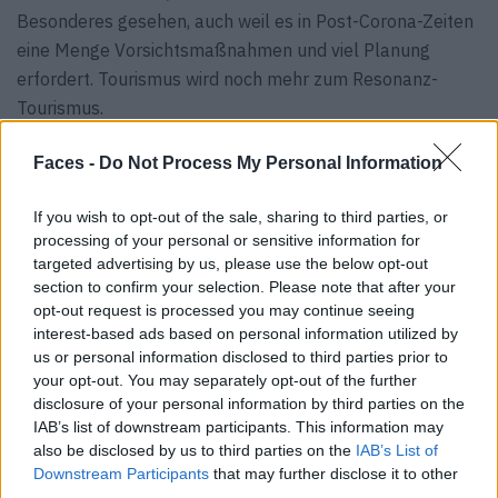
Besonderes gesehen, auch weil es in Post-Corona-Zeiten
eine Menge Vorsichtsmaßnahmen und viel Planung
erfordert. Tourismus wird noch mehr zum Resonanz-
Tourismus.
Der Ausfall globaler Handelsketten und das Misstrauen
Faces -
Do Not Process My Personal Information
gegenüber bestimmten Herkunftsländern führen zu einer
fundamentalen Re-Regio­nalisierung. Menschen kaufen
If you wish to opt-out of the sale, sharing to third parties, or
mehr denn je lokal, die Sharing Economy gewinnt in
processing of your personal or sensitive information for
targeted advertising by us, please use the below opt-out
regionalen Netzwerken stark an Auftrieb, traditionelle
section to confirm your selection. Please note that after your
Handwerkstechniken erleben eine Renaissance. Urban
opt-out request is processed you may continue seeing
Farming und Genossenschaften lösen kapitalistische
interest-based ads based on personal information utilized by
Konsummuster ab, in regionalen Gemeinschaften
us or personal information disclosed to third parties prior to
your opt-out. You may separately opt-out of the further
erwächst eine Circular Economy mit autonomen
disclosure of your personal information by third parties on the
Ökosystemen. Konzepte wie Cradle to Cradle oder
IAB’s list of downstream participants. This information may
Postwachstum sind selbstverständlich in den Alltag der
also be disclosed by us to third parties on the
IAB’s List of
Menschen eingebettet – als ebenso gewünschte wie
Downstream Participants
that may further disclose it to other
third parties.