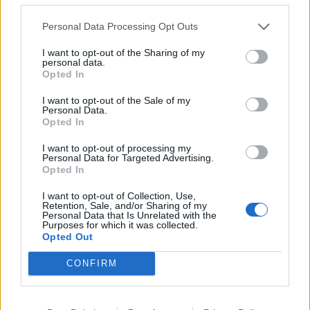
notwendige Praktiken. Die Wirtschaft funktioniert im
Regionalen vollkommen autark.
Personal Data Processing Opt Outs
Die Coronakrise hat sich als überraschender Treiber von
I want to opt-out of the Sharing of my
personal data.
New-Work-Trends hin zu mehr Flexicurity erwiesen:
Opted In
Dadurch, dass Flexibilität am Arbeitsplatz aus der Not
I want to opt-out of the Sale of my
heraus breitflächig ermöglicht wurde, haben sich
Personal Data.
Arbeitskulturen dauerhaft verändert. Home Office ist nun
Opted In
essen­zieller Bestandteil jeder Unternehmenskultur,
I want to opt-out of processing my
internationale Unternehmen vereinbaren Meetings in VR-
Personal Data for Targeted Advertising.
Opted In
Konferenzen, Verträge werden via Blockchain
geschlossen. Digital-Health-Anwendungen errechnen
I want to opt-out of Collection, Use,
Retention, Sale, and/or Sharing of my
schon im Vorhinein das mögliche Risiko persönlicher
Personal Data that Is Unrelated with the
Purposes for which it was collected.
Geschäftsmeetings – von denen aber ohnehin meist
Opted Out
abgeraten wird.
CONFIRM