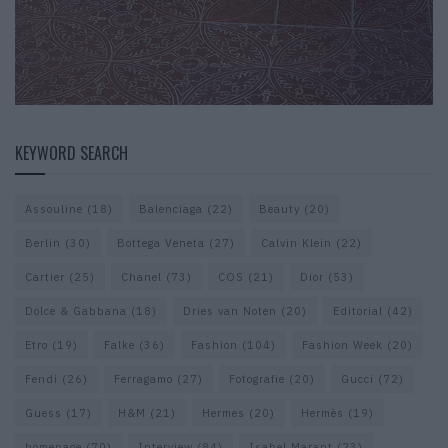
KEYWORD SEARCH
Assouline
(18)
Balenciaga
(22)
Beauty
(20)
Berlin
(30)
Bottega Veneta
(27)
Calvin Klein
(22)
Cartier
(25)
Chanel
(73)
COS
(21)
Dior
(53)
Dolce & Gabbana
(18)
Dries van Noten
(20)
Editorial
(42)
Etro
(19)
Falke
(36)
Fashion
(104)
Fashion Week
(20)
Fendi
(26)
Ferragamo
(27)
Fotografie
(20)
Gucci
(72)
Guess
(17)
H&M
(21)
Hermes
(20)
Hermès
(19)
homepage
(70)
Interview
(84)
Isabel Marant
(23)