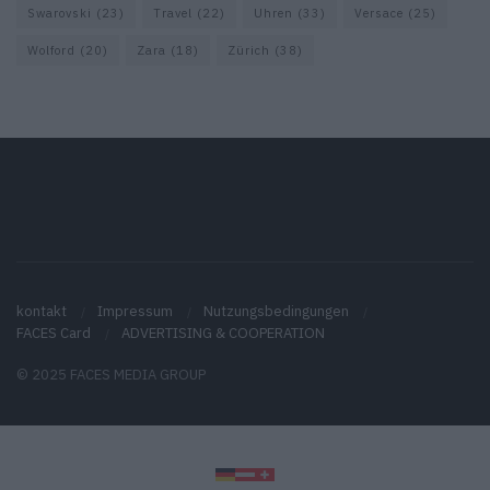
Swarovski
(23)
Travel
(22)
Uhren
(33)
Versace
(25)
Wolford
(20)
Zara
(18)
Zürich
(38)
kontakt
Impressum
Nutzungsbedingungen
FACES Card
ADVERTISING & COOPERATION
© 2025 FACES MEDIA GROUP