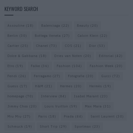
KEYWORD SEARCH
Assouline
(18)
Balenciaga
(22)
Beauty
(20)
Berlin
(30)
Bottega Veneta
(27)
Calvin Klein
(22)
Cartier
(25)
Chanel
(73)
COS
(21)
Dior
(53)
Dolce & Gabbana
(18)
Dries van Noten
(20)
Editorial
(42)
Etro
(19)
Falke
(36)
Fashion
(104)
Fashion Week
(20)
Fendi
(26)
Ferragamo
(27)
Fotografie
(20)
Gucci
(72)
Guess
(17)
H&M
(21)
Hermes
(20)
Hermès
(19)
homepage
(70)
Interview
(84)
Isabel Marant
(23)
Jimmy Choo
(20)
Louis Vuitton
(59)
Max Mara
(31)
Miu Miu
(27)
Paris
(18)
Prada
(44)
Saint Laurent
(30)
Schmuck
(19)
Short Trip
(29)
Sportmax
(23)