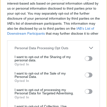
interest-based ads based on personal information utilized by
In Berlin wurden die drei Düfte mit einer Launchparty
us or personal information disclosed to third parties prior to
ordentlich gefeiert. Die Gäste aus der Beauty- und
your opt-out. You may separately opt-out of the further
disclosure of your personal information by third parties on the
Modewelt konnten sich so durch die Duftwelten testen
IAB’s list of downstream participants. This information may
und sich ihren Lieblingsduft bereits schnappen. Denn die
also be disclosed by us to third parties on the
IAB’s List of
Kollektion ist limitiert – schnell sein lohnt sich.
Downstream Participants
that may further disclose it to other
third parties.
Personal Data Processing Opt Outs
I want to opt-out of the Sharing of my
personal data.
Opted In
I want to opt-out of the Sale of my
Personal Data.
Opted In
I want to opt-out of processing my
Personal Data for Targeted Advertising.
Opted In
I want to opt-out of Collection, Use,