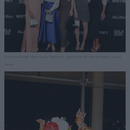
Andie MacDowell, Maria Giulia Maramotti, Leslie Bibb, Michelle Monaghan, Laura
Harrier