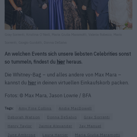
Gray Sorrenti, Kristina O‘Neill, Maria Giulia Maramotti, Valeria Robecco, Mario
Sorrenti, Giorgio Guidotti, Donna DeSalvo
An welchen Events sich unsere liebsten Celebrities sonst
so tummeln, findest du
hier
heraus.
Die Whitney-Bag – und alles andere von Max Mara –
kannst du
hier
in deinen virtuellen Einkaufskorb packen.
Fotos: © Max Mara, Jason Lowrie / BFA
Tags:
Amy Fine Collins
Andie MacDowell
Deborah Watson
Donna DeSalvo
Gray Sorrenti
Henry Taylor
Jaimie Alexander
Jay Manuel
June Ambrose
Laura Harrier
Maria Giulia Maramotti