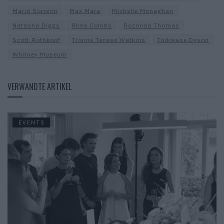
Mario Sorrenti
Max Mara
Michelle Monaghan
Natasha Diggs
Rhea Combs
Rozonda Thomas
Scott Rothkopf
Tionne Tenese Watkins
Torkwase Dyson
Whitney Museum
VERWANDTE ARTIKEL
EVENTS