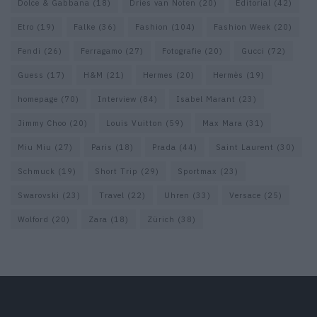
Dolce & Gabbana
(18)
Dries van Noten
(20)
Editorial
(42)
Etro
(19)
Falke
(36)
Fashion
(104)
Fashion Week
(20)
Fendi
(26)
Ferragamo
(27)
Fotografie
(20)
Gucci
(72)
Guess
(17)
H&M
(21)
Hermes
(20)
Hermès
(19)
homepage
(70)
Interview
(84)
Isabel Marant
(23)
Jimmy Choo
(20)
Louis Vuitton
(59)
Max Mara
(31)
Miu Miu
(27)
Paris
(18)
Prada
(44)
Saint Laurent
(30)
Schmuck
(19)
Short Trip
(29)
Sportmax
(23)
Swarovski
(23)
Travel
(22)
Uhren
(33)
Versace
(25)
Wolford
(20)
Zara
(18)
Zürich
(38)