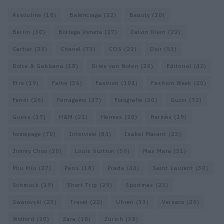
Assouline
(18)
Balenciaga
(22)
Beauty
(20)
Berlin
(30)
Bottega Veneta
(27)
Calvin Klein
(22)
Cartier
(25)
Chanel
(73)
COS
(21)
Dior
(53)
Dolce & Gabbana
(18)
Dries van Noten
(20)
Editorial
(42)
Etro
(19)
Falke
(36)
Fashion
(104)
Fashion Week
(20)
Fendi
(26)
Ferragamo
(27)
Fotografie
(20)
Gucci
(72)
Guess
(17)
H&M
(21)
Hermes
(20)
Hermès
(19)
homepage
(70)
Interview
(84)
Isabel Marant
(23)
Jimmy Choo
(20)
Louis Vuitton
(59)
Max Mara
(31)
Miu Miu
(27)
Paris
(18)
Prada
(44)
Saint Laurent
(30)
Schmuck
(19)
Short Trip
(29)
Sportmax
(23)
Swarovski
(23)
Travel
(22)
Uhren
(33)
Versace
(25)
Wolford
(20)
Zara
(18)
Zürich
(38)