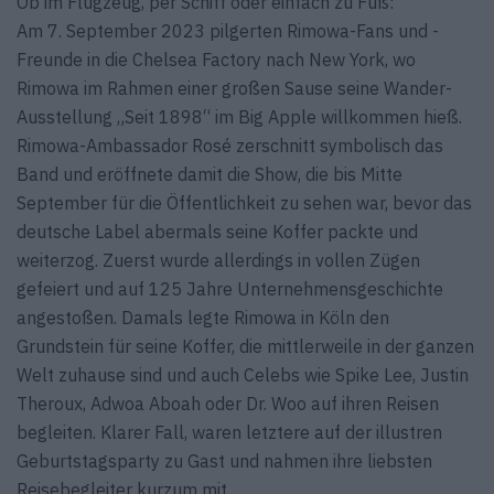
Ob im Flugzeug, per Schiff oder einfach zu Fuß:
Am 7. September 2023 pilgerten Rimowa-Fans und -
Freunde in die Chelsea Factory nach New York, wo
Rimowa im Rahmen einer großen Sause seine Wander-
Ausstellung „Seit 1898“ im Big Apple willkommen hieß.
Rimowa-Ambassador Rosé zerschnitt symbolisch das
Band und eröffnete damit die Show, die bis Mitte
September für die Öffentlichkeit zu sehen war, bevor das
deutsche Label abermals seine Koffer packte und
weiterzog. Zuerst wurde allerdings in vollen Zügen
gefeiert und auf 125 Jahre Unternehmensgeschichte
angestoßen. Damals legte Rimowa in Köln den
Grundstein für seine Koffer, die mittlerweile in der ganzen
Welt zuhause sind und auch Celebs wie Spike Lee, Justin
Theroux, Adwoa Aboah oder Dr. Woo auf ihren Reisen
begleiten. Klarer Fall, waren letztere auf der illustren
Geburts­tagsparty zu Gast und nahmen ihre liebsten
Reisebegleiter kurzum mit.