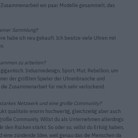
ser Zusammenarbeit ein paar Modelle gesammelt, das
deiner ­Sammlung?
re habe ich neu gekauft. Ich besitze viele Uhren mit
n.
usammen zu arbeiten?
 gigantisch. Industriedesign, Sport, Mut, Rebellion, um
 einer der größten Spieler der Uhrenbranche und
te die Zusammenarbeit für mich sehr verlockend.
in starkes Netzwerk und eine große Community?
kt qualitativ enorm hochwertig, gleichzeitig aber auch
große Community. Willst du als Unter­nehmen allerdings
r den Rücken stärkt. So oder so, willst du Erfolg haben,
d eine zündende Idee, weil genau das die Menschen da