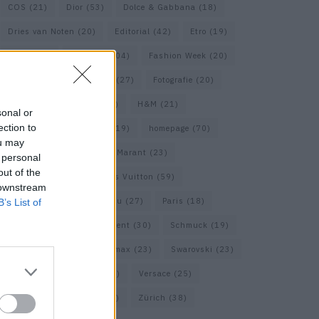
COS
(21)
Dior
(53)
Dolce & Gabbana
(18)
Dries van Noten
(20)
Editorial
(42)
Etro
(19)
Falke
(36)
Fashion
(104)
Fashion Week
(20)
Fendi
(26)
Ferragamo
(27)
Fotografie
(20)
Gucci
(72)
Guess
(17)
H&M
(21)
sonal or
ection to
Hermes
(20)
Hermès
(19)
homepage
(70)
ou may
Interview
(84)
Isabel Marant
(23)
 personal
out of the
Jimmy Choo
(20)
Louis Vuitton
(59)
 downstream
Max Mara
(31)
Miu Miu
(27)
Paris
(18)
B’s List of
Prada
(44)
Saint Laurent
(30)
Schmuck
(19)
Short Trip
(29)
Sportmax
(23)
Swarovski
(23)
Travel
(22)
Uhren
(33)
Versace
(25)
Wolford
(20)
Zara
(18)
Zürich
(38)