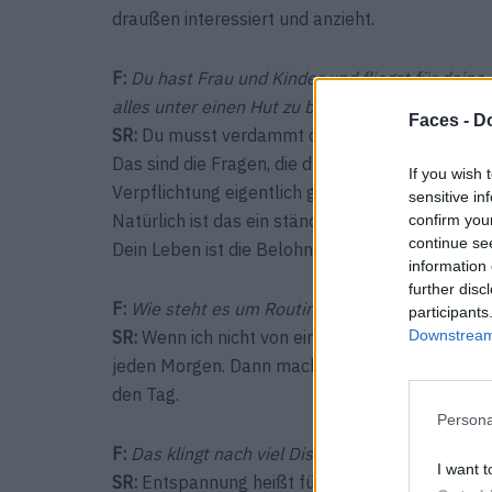
draußen interessiert und anzieht.
F:
Du hast Frau und Kinder und fliegst für deine 
alles unter einen Hut zu bringen?
Faces -
Do
SR:
Du musst verdammt diszipliniert sein. Worin 
Das sind die Fragen, die du dir stellen musst. St
If you wish 
Verpflichtung eigentlich genauso wichtig ist wie 
sensitive in
Natürlich ist das ein ständiges Spiel und ein 
confirm you
continue se
Dein Leben ist die Belohnung dieses Spiels, wenn
information 
further disc
F:
Wie steht es um Routinen in deinem Leben, g
participants
Downstream 
SR:
Wenn ich nicht von einer Stadt zur nächsten
jeden Morgen. Dann mache ich Sport, trinke eine
den Tag.
Persona
F:
Das klingt nach viel Disziplin. Was tust du, 
I want t
SR:
Entspannung heißt für mich, ein gutes Buch