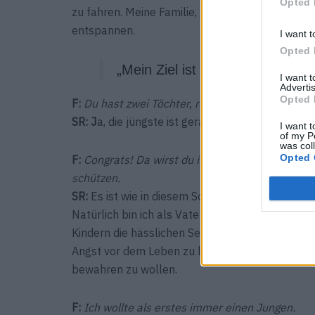
Opted 
zu fahren. Meine Familie, meine Kinder und mein
entspannen.
I want t
Opted 
„Mein Ziel ist es, Harmonie zu e
I want 
Advertis
Opted 
F:
Du hast zwei Töchter, richtig?
SR: J
a, die jüngste ist gerade elf Wochen alt.
I want t
of my P
was col
Opted 
F:
Congrats! Da wirst du in den kommenden ­Jahre
schützen.
SR:
Es ist wie in diesem Song: „Playing baby sha
Natürlich bin ich als Vater zweier Mädchen imme
Kindern die hässlichen Seiten der Welt nicht zeig
Angst vor dem Leben zu haben und ihre eigenen 
bewahren zu wollen.
F:
Ich wollte als erstes immer einen Jungen.