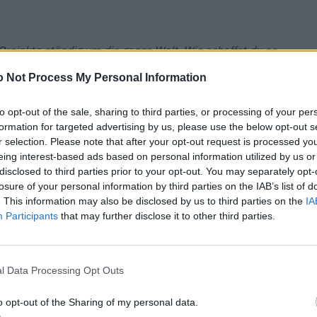
Projekte ­ständig um die ganze Welt. Wie schaffst du es,
 Not Process My Personal Information
steckst du deine Zeit, und worauf fokussierst du dich?
ets geht es um die richtige Balance, weil jede
to opt-out of the sale, sharing to third parties, or processing of your per
die andere. Mein Ziel ist es, Harmonie zu erreichen.
formation for targeted advertising by us, please use the below opt-out s
Um- und Neuausbalancieren aller Dinge in meinem Leben.
r selection. Please note that after your opt-out request is processed y
eing interest-based ads based on personal information utilized by us or
 du es gut spielst.
disclosed to third parties prior to your opt-out. You may separately opt-
losure of your personal information by third parties on the IAB’s list of
ibt es sowas?
. This information may also be disclosed by us to third parties on the
IA
Participants
that may further disclose it to other third parties.
 reise, dann stehe ich um 5.25 Uhr oder 5.30 Uhr auf,
n Iced Flat White und einen grünen Saft und starte in
l Data Processing Opt Outs
wenn du Zeit hast und runterkommen willst?
o opt-out of the Sharing of my personal data.
 zu lesen oder in meinem Lamborghini durch die Gegend