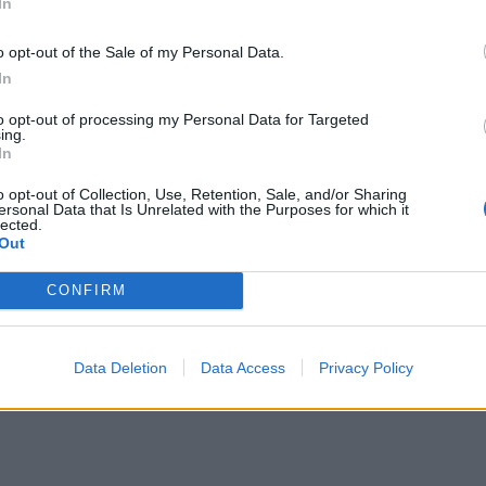
In
e Frau helfen mir ebenfalls sehr dabei, mich zu
o opt-out of the Sale of my Personal Data.
In
rreichen.“
to opt-out of processing my Personal Data for Targeted
ing.
In
o opt-out of Collection, Use, Retention, Sale, and/or Sharing
ersonal Data that Is Unrelated with the Purposes for which it
lected.
Out
n viel ­damit zu tun haben, die beiden vor der Welt zu
CONFIRM
rk with my daughter, watching for sharks outside.“
r der ­Beschützer. Das ­Problem ist, dass du deinen
en willst, allerdings musst du sie dazu erziehen, keine
Data Deletion
Data Access
Privacy Policy
Entscheidungen zu treffen, ohne sie vor allem