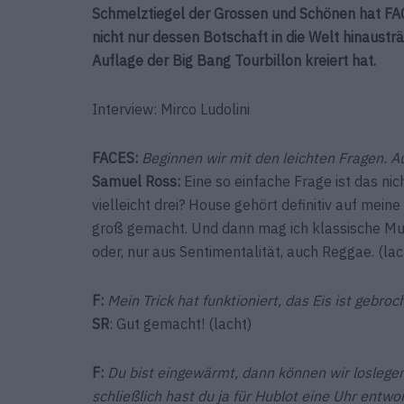
Schmelztiegel der Grossen und Schönen hat FAC
nicht nur dessen Botschaft in die Welt hinaustr
Auflage der Big Bang Tourbillon kreiert hat.
Interview: Mirco Ludolini
FACES:
Beginnen wir mit den leichten Fragen. A
Samuel Ross:
Eine so einfache Frage ist das nic
vielleicht drei? House gehört definitiv auf mein
groß gemacht. Und dann mag ich klassische ­Musi
oder, nur aus Sentimentalität, auch Reggae. (lac
F:
Mein Trick hat funktioniert, das Eis ist gebroc
SR
: Gut gemacht! (lacht)
F:
Du bist eingewärmt, dann können wir loslegen
schließlich hast du ja für Hublot eine Uhr entw