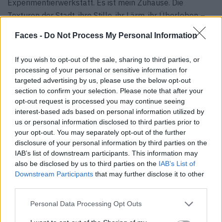
Experimentierwerkstatt. Es ist mein Zuhause. Die
Texturen der Stadt, ihre Stille, ihr Lärm, ihr Überleben –
all das ist in unserer Arbeit verwoben. Es gibt nichts
Faces -
Do Not Process My Personal Information
Vergleichbares zu meinem Kiew.
If you wish to opt-out of the sale, sharing to third parties, or
F:
Welche Texturen, Farben oder Materialien haben durch
processing of your personal or sensitive information for
den Krieg eine ganz neue emotionale Bedeutung
targeted advertising by us, please use the below opt-out
angenommen?
section to confirm your selection. Please note that after your
AO:
Betongrau und Sandtöne erinnern mich an Ruinen und
opt-out request is processed you may continue seeing
interest-based ads based on personal information utilized by
Bunker. Und Rot, das einst stark und kühn war, fühlt sich
us or personal information disclosed to third parties prior to
manchmal eher wie eine Wunde an. Diese Gefühle
your opt-out. You may separately opt-out of the further
verändern sich ständig; und wir verarbeiten sie mit
disclosure of your personal information by third parties on the
Stoffen und Prints.
IAB’s list of downstream participants. This information may
also be disclosed by us to third parties on the
IAB’s List of
F:
Gibt es gewisse Farben oder Materialien, die du nicht
Downstream Participants
that may further disclose it to other
third parties.
mehr verwendest?
AO:
Olivgrüne Militärtöne. Sie tragen zu viel Schwere in
Personal Data Processing Opt Outs
sich. Manchmal vermeiden wir sie ganz, oder wir