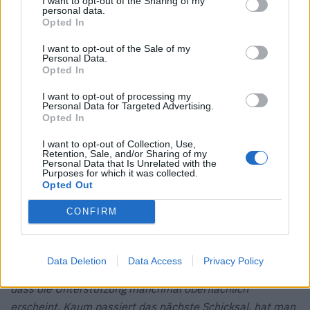
I want to opt-out of the Sharing of my
verwenden sie gezielt in einem bestimmten Kontext.
personal data.
Opted In
F:
Was bedeutet es, in einer Zeit des nationalen Traumas
I want to opt-out of the Sale of my
Kunst oder Mode zu machen?
Personal Data.
AO:
Es heißt, Verantwortung zu tragen. Schönheit zu
Opted In
schaffen, wenn sich alles kaputt anfühlt, ist ein Akt des
I want to opt-out of processing my
Protestes. Es ist eine Art zu sagen: Wir sind immer noch
Personal Data for Targeted Advertising.
Opted In
hier, wir haben noch immer Fantasie, wir fühlen noch
immer.
I want to opt-out of Collection, Use,
Retention, Sale, and/or Sharing of my
Personal Data that Is Unrelated with the
F:
Hat sich dein Verhältnis zu deinem Zielpublikum –
Purposes for which it was collected.
Opted Out
insbesondere dem ukrainischen – in den letzten Jahren
verändert?
CONFIRM
AO:
Ja, zutiefst. Es gibt mehr Vertrauen, mehr
Verletzlichkeit. Eine engere Verbindung.
Data Deletion
Data Access
Privacy Policy
F:
Auf der Welt passieren so viele Tragödien auf einmal,
dass die Unterstützung manchmal oberflächlich
erscheint. Kaum passiert das nächste Schicksal, hat man