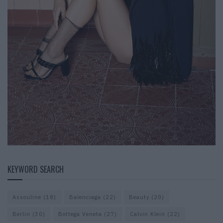
KEYWORD SEARCH
Assouline
(18)
Balenciaga
(22)
Beauty
(20)
Berlin
(30)
Bottega Veneta
(27)
Calvin Klein
(22)