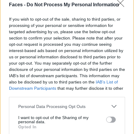
auf faces.ch
.
Faces -
Do Not Process My Personal Information
Teaserfoto Fotos: © Launchmetrics Spotlight
SM
If you wish to opt-out of the sale, sharing to third parties, or
processing of your personal or sensitive information for
Tags:
Diesel
Fashion
Fashion Week
targeted advertising by us, please use the below opt-out
Fashion Week Fall/Winter 25/26
Glen Martens
section to confirm your selection. Please note that after your
opt-out request is processed you may continue seeing
homepage
milan fashion week
interest-based ads based on personal information utilized by
us or personal information disclosed to third parties prior to
your opt-out. You may separately opt-out of the further
VERWANDTE ARTIKEL
disclosure of your personal information by third parties on the
IAB’s list of downstream participants. This information may
also be disclosed by us to third parties on the
IAB’s List of
FASHION
Downstream Participants
that may further disclose it to other
third parties.
Personal Data Processing Opt Outs
I want to opt-out of the Sharing of my
personal data.
Opted In