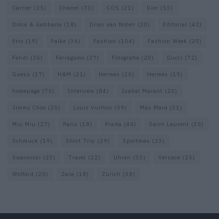
Cartier
(25)
Chanel
(73)
COS
(21)
Dior
(53)
Dolce & Gabbana
(18)
Dries van Noten
(20)
Editorial
(42)
Etro
(19)
Falke
(36)
Fashion
(104)
Fashion Week
(20)
Fendi
(26)
Ferragamo
(27)
Fotografie
(20)
Gucci
(72)
Guess
(17)
H&M
(21)
Hermes
(20)
Hermès
(19)
homepage
(70)
Interview
(84)
Isabel Marant
(23)
Jimmy Choo
(20)
Louis Vuitton
(59)
Max Mara
(31)
Miu Miu
(27)
Paris
(18)
Prada
(44)
Saint Laurent
(30)
Schmuck
(19)
Short Trip
(29)
Sportmax
(23)
Swarovski
(23)
Travel
(22)
Uhren
(33)
Versace
(25)
Wolford
(20)
Zara
(18)
Zürich
(38)