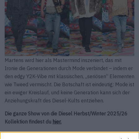
Martens wird hier als Mastermind inszeniert, das mit
Ironie die Generationen durch Mode verbindet – indem er
den edgy Y2K-Vibe mit klassischen, „seriösen“ Elementen
wie Tweed vermischt. Die Botschaft ist eindeutig: Mode ist
ein ewiger Kreislauf, und keine Generation kann sich der
Anziehungskraft des Diesel-Kults entziehen.
Die ganze Show von die Diesel Herbst/Winter 2025/26
Kollektion findest du
hier.
Mehr Mode-Inspiration findest du bei der
Fashion Rubrik