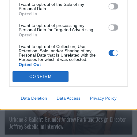
I want to opt-out of the Sale of my
Personal Data.
Opted In
I want to opt-out of processing my
Backstage an der Berliner Fashion Week
Personal Data for Targeted Advertising.
Opted In
I want to opt-out of Collection, Use,
FASHION
Retention, Sale, and/or Sharing of my
Personal Data that Is Unrelated with the
Purposes for which it was collected.
Opted Out
CONFIRM
Data Deletion
Data Access
Privacy Policy
Urbane & Gallant-Gründer Andrew Park und Design Director
Jeffrey Sebelia im Interview