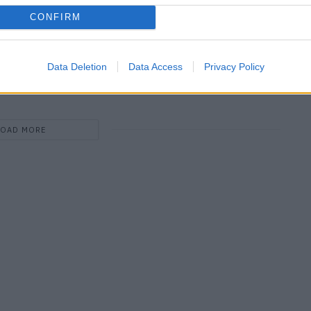
CONFIRM
IM Men Frühling/Sommer 2027: Im Schatten des
Bambuswaldes
Data Deletion
Data Access
Privacy Policy
LOAD MORE