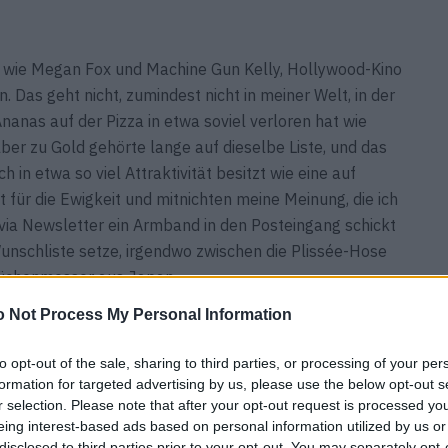
n, wie Megan Fox und Machine Gun Kelly, Hollywood-Kino
 Das geht nicht, zumindest nicht in meiner Welt, in der
nas auf der Pizza in etwa soviel verloren hat wie
ber zu Gold gehörte lange auf dieselbe Liste, und das
 in etwa so viel Attraktivität besitzt wie eine auf
t für die Ewigkeit und mitnichten meine Meinung, die ich
via Newsletter ein Armband in den Posteingang schickt
 Wunschliste setze, irgendwo zwischen die Plissée-Hose
üchenmesser aus Japan.
 Not Process My Personal Information
 Trapp
Schmuck
Silberschmuck
to opt-out of the sale, sharing to third parties, or processing of your per
formation for targeted advertising by us, please use the below opt-out s
r selection. Please note that after your opt-out request is processed y
eing interest-based ads based on personal information utilized by us or
disclosed to third parties prior to your opt-out. You may separately opt-