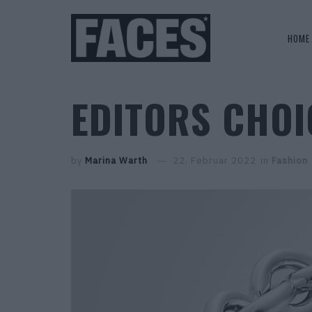
HOME
EDITORS CHOI
by
Marina Warth
22. Februar 2022
in
Fashion