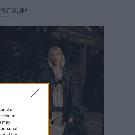
POST GALLERY
sonal or
ection to
ou may
 personal
out of the