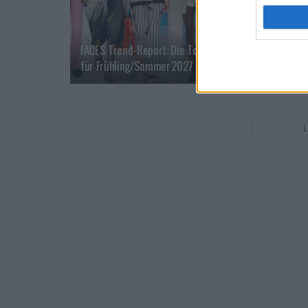
FACES Trend-Report: Die Top 13 Menswear-Trends
für Frühling/Sommer 2027