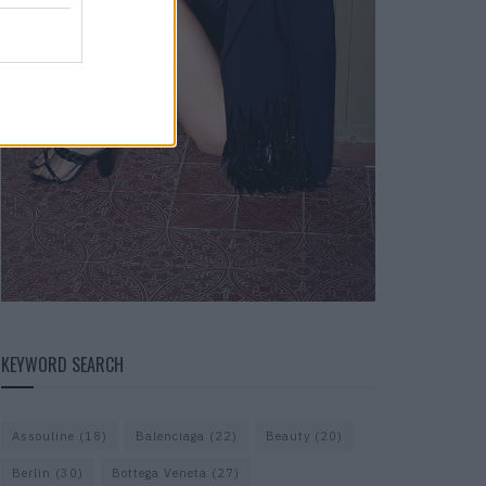
KEYWORD SEARCH
Assouline
(18)
Balenciaga
(22)
Beauty
(20)
Berlin
(30)
Bottega Veneta
(27)