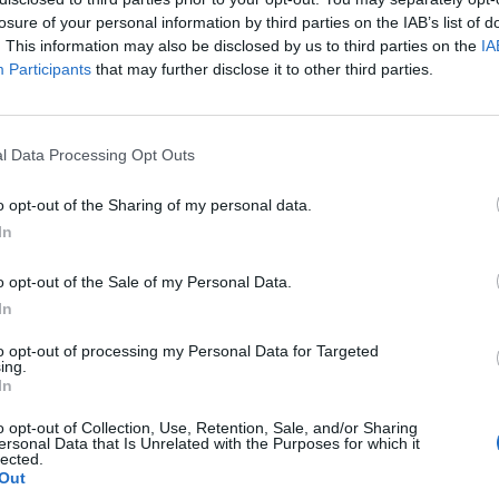
losure of your personal information by third parties on the IAB’s list of
. This information may also be disclosed by us to third parties on the
IA
FASHION
Participants
that may further disclose it to other third parties.
l Data Processing Opt Outs
o opt-out of the Sharing of my personal data.
In
Urbane & Gallant-Gründer Andrew Park und Design
Director Jeffrey Sebelia im Interview
o opt-out of the Sale of my Personal Data.
In
to opt-out of processing my Personal Data for Targeted
ing.
FASHION
In
o opt-out of Collection, Use, Retention, Sale, and/or Sharing
ersonal Data that Is Unrelated with the Purposes for which it
lected.
Out