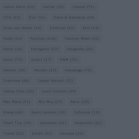
Calvin Klein
(22)
Cartier
(25)
Chanel
(73)
COS
(21)
Dior
(53)
Dolce & Gabbana
(18)
Dries van Noten
(20)
Editorial
(42)
Etro
(19)
Falke
(36)
Fashion
(104)
Fashion Week
(20)
Fendi
(26)
Ferragamo
(27)
Fotografie
(20)
Gucci
(72)
Guess
(17)
H&M
(21)
Hermes
(20)
Hermès
(19)
homepage
(70)
Interview
(84)
Isabel Marant
(23)
Jimmy Choo
(20)
Louis Vuitton
(59)
Max Mara
(31)
Miu Miu
(27)
Paris
(18)
Prada
(44)
Saint Laurent
(30)
Schmuck
(19)
Short Trip
(29)
Sportmax
(23)
Swarovski
(23)
Travel
(22)
Uhren
(33)
Versace
(25)