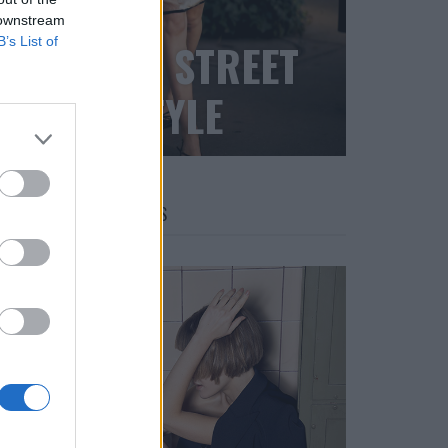
 downstream
B’s List of
BLACK STREET
STYLE
FACES FASHION EDITORIALS