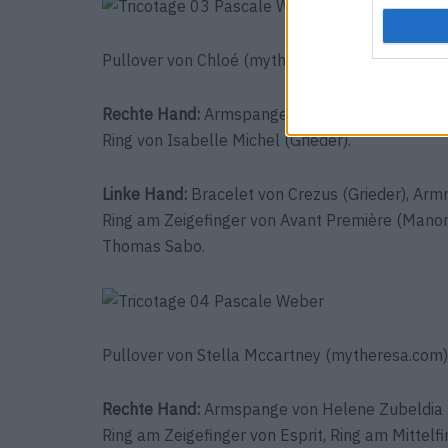
Pullover von Chloé (mytheresa.com), Collier von
Rechte Hand:
Armspange von Zini (Pompidou), „
Ring von Isabelle Michel (Grieder).
Linke Hand:
Bracelet von Crezus (Grieder), Armr
Ring am Zeigefinger von Avant Première (Manor
Thomas Sabo.
Pullover von Stella Mccartney (mytheresa.com
Rechte Hand:
Armspange von Helene Zubeldia 
Ring am Zeigefinger von Esprit, Ring am Mittelf