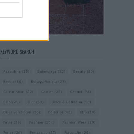
KEYWORD SEARCH
Assouline
(18)
Balenciaga
(22)
Beauty
(20)
Berlin
(30)
Bottega Veneta
(27)
Calvin Klein
(22)
Cartier
(25)
Chanel
(73)
COS
(21)
Dior
(53)
Dolce & Gabbana
(18)
Dries van Noten
(20)
Editorial
(42)
Etro
(19)
Falke
(36)
Fashion
(104)
Fashion Week
(20)
Fendi
(26)
Ferragamo
(27)
Fotografie
(20)