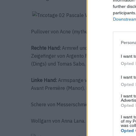
further disc
participants
Downstream 
Pullover von Acne (mytheresa.com ), Collier von
Persona
Rechte Hand:
Armreif und Armband von Thomas 
Zeigefinger von Argento Fursio (Pompidou), Rin
I want t
(Dings) und Tomas Sabo, Mehrreihiger Ring am Ri
Opted 
I want t
Linke Hand:
Armspange von Zini (Pompidou), Ri
Opted 
Avant Première (Manor), Ringe am Mittelfinger 
I want 
Advertis
Schere von Messerschmiede Meng.
Opted 
I want t
Wollgarn von Anna Lana.
of my P
was col
Opted 