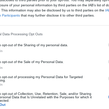
losure of your personal information by third parties on the IAB’s list of
. This information may also be disclosed by us to third parties on the
IA
Participants
that may further disclose it to other third parties.
 Zini (Pompidou).
l Data Processing Opt Outs
Sabo, Armreif mit Steinchen von Swarovski, Ring am
ge am Mittelfinger von Swarovski, Trésor du Monde
o opt-out of the Sharing of my personal data.
ngfinger von Isabelle Michel (Grieder).
In
o opt-out of the Sale of my Personal Data.
ng am Daumen von Swarovski, Ringe am Zeigefinger von
In
von Trésor du Monde (Dings) und Esprit.
to opt-out of processing my Personal Data for Targeted
ing.
In
o opt-out of Collection, Use, Retention, Sale, and/or Sharing
ersonal Data that Is Unrelated with the Purposes for which it
lected.
Out