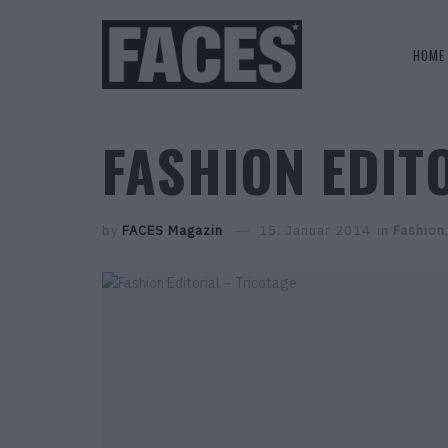
HOME
FASHION EDIT
by
FACES Magazin
15. Januar 2014
in
Fashion