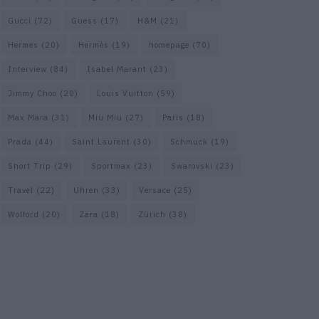
Gucci
(72)
Guess
(17)
H&M
(21)
Hermes
(20)
Hermès
(19)
homepage
(70)
Interview
(84)
Isabel Marant
(23)
Jimmy Choo
(20)
Louis Vuitton
(59)
Max Mara
(31)
Miu Miu
(27)
Paris
(18)
Prada
(44)
Saint Laurent
(30)
Schmuck
(19)
Short Trip
(29)
Sportmax
(23)
Swarovski
(23)
Travel
(22)
Uhren
(33)
Versace
(25)
Wolford
(20)
Zara
(18)
Zürich
(38)