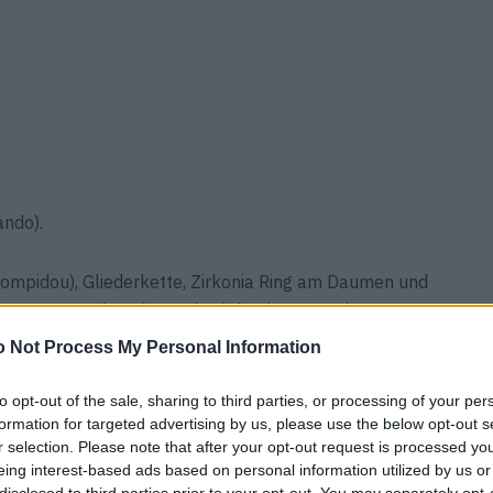
ando).
ompidou), Gliederkette, Zirkonia Ring am Daumen und
on Avant Premiere (Manor) Triple Ring am Zeigefinger
 Not Process My Personal Information
pidou), Collier als Armband getragen von Avant
to opt-out of the sale, sharing to third parties, or processing of your per
formation for targeted advertising by us, please use the below opt-out s
er von Thomas Sabo, Ring „Oberoi“ von Crezus (Grieder).
r selection. Please note that after your opt-out request is processed y
eing interest-based ads based on personal information utilized by us or
disclosed to third parties prior to your opt-out. You may separately opt-