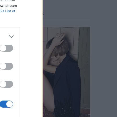
 downstream
B’s List of
FACES FASHION EDITORIALS