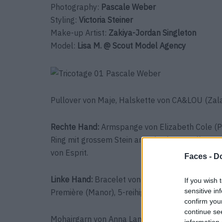
Photography:
Pascale Weber
Styling:
Victoria Steiner
Make-up Artist:
Zakiya-Jordan Singleton
Model:
Lisa M. @ Scout Model Agency
Pullover von Maje, Halskette von CA&LOU (Zal
Rechte Hand:
Armspange von Elizabeth Cole (P
Ring mit grossem Stein am Mittelfinger alles v
von Esprit.
Faces -
Do
Linke Hand:
Bracelet von Helene Zubeldia (Pom
If you wish 
sensitive in
Première (Manor), 5-reihiger Ring am Zeigefing
confirm you
continue se
Mohairgarn von Anna Lana.
information 