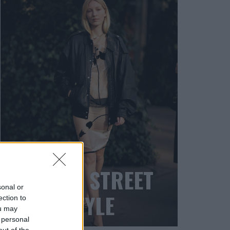
BLACK STREET
sonal or
STYLE
ection to
ou may
 personal
out of the