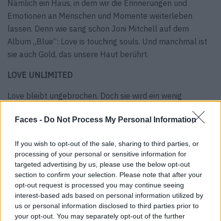
Nämlich ein Haus, in dem wir die Erinnerungen und
Emotionen an Menschen und Momente weiterleben
lassen. Denn wie sang schon Joni Mitchell auf dem
Album „Blue“: Love is touching souls. Und manchmal ist
sie auch Gold, das unsere Haut berührt.
LOVE UNLIMITED
Love bleibt ungebrochen. Doch sie wird ein wenig
flexibler. In seiner neuen Version Unlimited besteht das
Faces -
Do Not Process My Personal Information
legendäre Bracelet-Modell von Cartier aus über 200
Einzelkomponenten. Damit liegt das Schmuckstück so
If you wish to opt-out of the sale, sharing to third parties, or
geschmeidig wie noch nie auf der Haut. Das unsichtbare
processing of your personal or sensitive information for
Verschlusssystem lässt sich leicht bedienen und
targeted advertising by us, please use the below opt-out
ermöglicht es, ein weiteres Bracelet damit zu verbinden.
section to confirm your selection. Please note that after your
Armbänder, die sozusagen Händchen halten:
opt-out request is processed you may continue seeing
interest-based ads based on personal information utilized by
Romantischer geht kaum. Love Unlimited ist in Weiß-,
us or personal information disclosed to third parties prior to
Rosé- und Gelbgold erhältlich sowie als Fingerring.
your opt-out. You may separately opt-out of the further