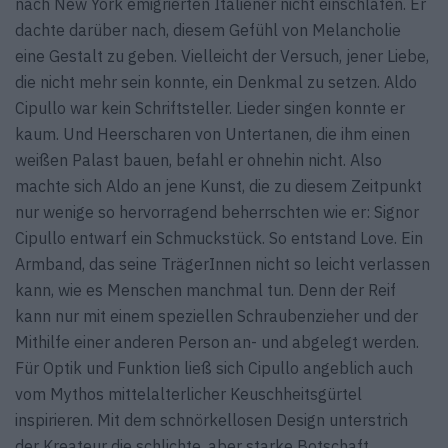
nach New York emigrierten Italiener nicht einschlafen. Er
dachte darüber nach, diesem Gefühl von Melancholie
eine Gestalt zu geben. Vielleicht der Versuch, jener Liebe,
die nicht mehr sein konnte, ein Denkmal zu setzen. Aldo
Cipullo war kein Schriftsteller. Lieder singen konnte er
kaum. Und Heerscharen von Untertanen, die ihm einen
weißen Palast bauen, befahl er ohnehin nicht. Also
machte sich Aldo an jene Kunst, die zu diesem Zeitpunkt
nur wenige so hervorragend beherrschten wie er: Signor
Cipullo entwarf ein Schmuckstück. So entstand Love. Ein
Armband, das seine TrägerInnen nicht so leicht verlassen
kann, wie es Menschen manchmal tun. Denn der Reif
kann nur mit einem speziellen Schraubenzieher und der
Mithilfe einer anderen Person an- und abgelegt werden.
Für Optik und Funktion ließ sich Cipullo angeblich auch
vom Mythos mittelalterlicher Keuschheitsgürtel
inspirieren. Mit dem schnörkellosen Design unterstrich
der Kreateur die schlichte, aber starke Botschaft