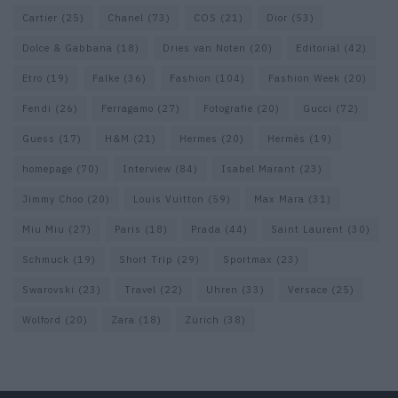
Cartier
(25)
Chanel
(73)
COS
(21)
Dior
(53)
Dolce & Gabbana
(18)
Dries van Noten
(20)
Editorial
(42)
Etro
(19)
Falke
(36)
Fashion
(104)
Fashion Week
(20)
Fendi
(26)
Ferragamo
(27)
Fotografie
(20)
Gucci
(72)
Guess
(17)
H&M
(21)
Hermes
(20)
Hermès
(19)
homepage
(70)
Interview
(84)
Isabel Marant
(23)
Jimmy Choo
(20)
Louis Vuitton
(59)
Max Mara
(31)
Miu Miu
(27)
Paris
(18)
Prada
(44)
Saint Laurent
(30)
Schmuck
(19)
Short Trip
(29)
Sportmax
(23)
Swarovski
(23)
Travel
(22)
Uhren
(33)
Versace
(25)
Wolford
(20)
Zara
(18)
Zürich
(38)