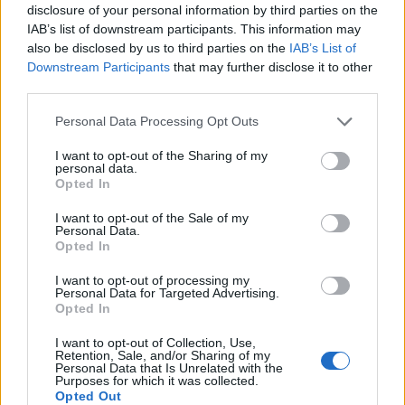
cartier.com
disclosure of your personal information by third parties on the
IAB’s list of downstream participants. This information may
Hol dir ein bisschen
Love
ans Handgelenk.
also be disclosed by us to third parties on the
IAB’s List of
Downstream Participants
that may further disclose it to other
third parties.
Fotos: © Cartier
Personal Data Processing Opt Outs
Schmuck und Uhren
gibt’s bei uns ohne Ende.
I want to opt-out of the Sharing of my
personal data.
Opted In
VERWANDTE ARTIKEL
I want to opt-out of the Sale of my
Personal Data.
Opted In
FASHION
I want to opt-out of processing my
Personal Data for Targeted Advertising.
Opted In
I want to opt-out of Collection, Use,
Retention, Sale, and/or Sharing of my
Personal Data that Is Unrelated with the
Purposes for which it was collected.
Opted Out