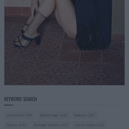
KEYWORD SEARCH
Assouline
(18)
Balenciaga
(22)
Beauty
(20)
Berlin
(30)
Bottega Veneta
(27)
Calvin Klein
(22)