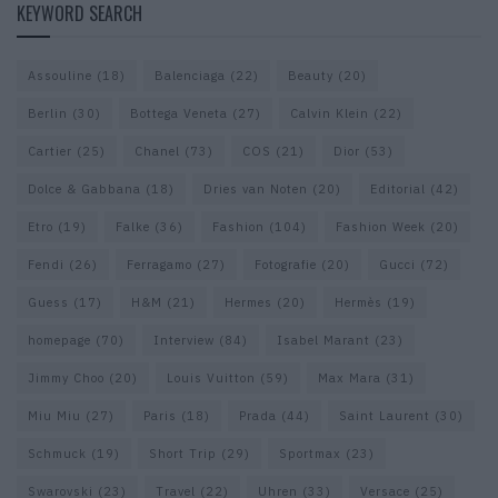
KEYWORD SEARCH
Assouline
(18)
Balenciaga
(22)
Beauty
(20)
Berlin
(30)
Bottega Veneta
(27)
Calvin Klein
(22)
Cartier
(25)
Chanel
(73)
COS
(21)
Dior
(53)
Dolce & Gabbana
(18)
Dries van Noten
(20)
Editorial
(42)
Etro
(19)
Falke
(36)
Fashion
(104)
Fashion Week
(20)
Fendi
(26)
Ferragamo
(27)
Fotografie
(20)
Gucci
(72)
Guess
(17)
H&M
(21)
Hermes
(20)
Hermès
(19)
homepage
(70)
Interview
(84)
Isabel Marant
(23)
Jimmy Choo
(20)
Louis Vuitton
(59)
Max Mara
(31)
Miu Miu
(27)
Paris
(18)
Prada
(44)
Saint Laurent
(30)
Schmuck
(19)
Short Trip
(29)
Sportmax
(23)
Swarovski
(23)
Travel
(22)
Uhren
(33)
Versace
(25)