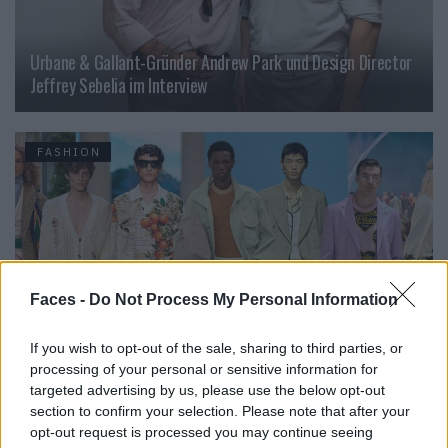
Urbane & Gallant-Gründer Andrew Park und Design Director
Jeffrey Sebelia im Interview
FASHION
Faces -
Do Not Process My Personal Information
If you wish to opt-out of the sale, sharing to third parties, or
processing of your personal or sensitive information for
FACES Trend-Report: Die Top 13 Menswear-Trends für
targeted advertising by us, please use the below opt-out
Frühling/Sommer 2027
section to confirm your selection. Please note that after your
opt-out request is processed you may continue seeing