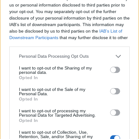
us or personal information disclosed to third parties prior to
Urbane & Gallant-Gründer Andrew Park und Design Director
your opt-out. You may separately opt-out of the further
disclosure of your personal information by third parties on the
Jeffrey Sebelia im Interview
IAB’s list of downstream participants. This information may
also be disclosed by us to third parties on the
IAB’s List of
Downstream Participants
that may further disclose it to other
FASHION
third parties.
Personal Data Processing Opt Outs
I want to opt-out of the Sharing of my
personal data.
Opted In
I want to opt-out of the Sale of my
Personal Data.
Opted In
FACES Trend-Report: Die Top 13 Menswear-Trends für
I want to opt-out of processing my
Personal Data for Targeted Advertising.
Frühling/Sommer 2027
Opted In
I want to opt-out of Collection, Use,
Retention, Sale, and/or Sharing of my