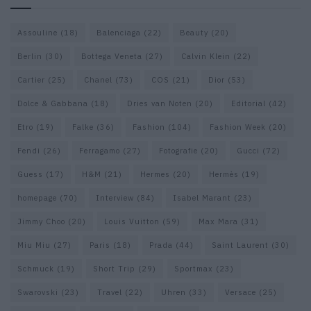
Assouline
(18)
Balenciaga
(22)
Beauty
(20)
Berlin
(30)
Bottega Veneta
(27)
Calvin Klein
(22)
Cartier
(25)
Chanel
(73)
COS
(21)
Dior
(53)
Dolce & Gabbana
(18)
Dries van Noten
(20)
Editorial
(42)
Etro
(19)
Falke
(36)
Fashion
(104)
Fashion Week
(20)
Fendi
(26)
Ferragamo
(27)
Fotografie
(20)
Gucci
(72)
Guess
(17)
H&M
(21)
Hermes
(20)
Hermès
(19)
homepage
(70)
Interview
(84)
Isabel Marant
(23)
Jimmy Choo
(20)
Louis Vuitton
(59)
Max Mara
(31)
Miu Miu
(27)
Paris
(18)
Prada
(44)
Saint Laurent
(30)
Schmuck
(19)
Short Trip
(29)
Sportmax
(23)
Swarovski
(23)
Travel
(22)
Uhren
(33)
Versace
(25)