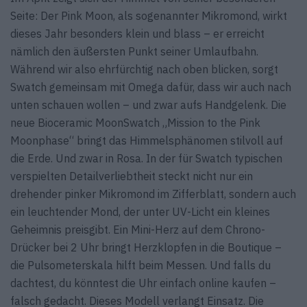
Seite: Der Pink Moon, als sogenannter Mikromond, wirkt
dieses Jahr besonders klein und blass – er erreicht
nämlich den äußersten Punkt seiner Umlaufbahn.
Während wir also ehrfürchtig nach oben blicken, sorgt
Swatch gemeinsam mit Omega dafür, dass wir auch nach
unten schauen wollen – und zwar aufs Handgelenk. Die
neue Bioceramic MoonSwatch „Mission to the Pink
Moonphase“ bringt das Himmelsphänomen stilvoll auf
die Erde. Und zwar in Rosa. In der für Swatch typischen
verspielten Detailverliebtheit steckt nicht nur ein
drehender pinker Mikromond im Zifferblatt, sondern auch
ein leuchtender Mond, der unter UV-Licht ein kleines
Geheimnis preisgibt. Ein Mini-Herz auf dem Chrono-
Drücker bei 2 Uhr bringt Herzklopfen in die Boutique –
die Pulsometerskala hilft beim Messen. Und falls du
dachtest, du könntest die Uhr einfach online kaufen –
falsch gedacht. Dieses Modell verlangt Einsatz. Die