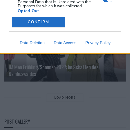
FASHION
Personal Data that Is Unrelated with the
Purposes for which it was collected.
Opted Out
CONFIRM
Data Deletion
Data Access
Privacy Policy
IM Men Frühling/Sommer 2027: Im Schatten des
Bambuswaldes
LOAD MORE
POST GALLERY