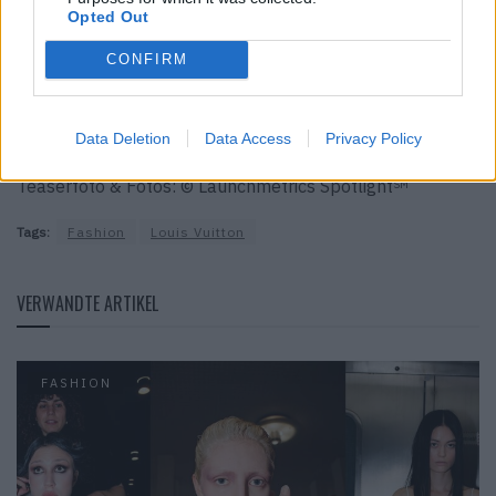
Opted Out
CONFIRM
Und hier erfährst du alles zu
Pharrell Williams‘
Debütkollektion für Louis Vuitton.
Data Deletion
Data Access
Privacy Policy
Teaserfoto & Fotos: © Launchmetrics Spotlight
SM
Tags:
Fashion
Louis Vuitton
VERWANDTE ARTIKEL
FASHION