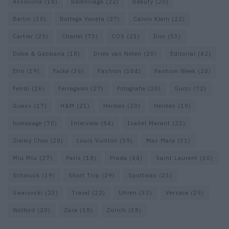
Assouline
(18)
Balenciaga
(22)
Beauty
(20)
Berlin
(30)
Bottega Veneta
(27)
Calvin Klein
(22)
Cartier
(25)
Chanel
(73)
COS
(21)
Dior
(53)
Dolce & Gabbana
(18)
Dries van Noten
(20)
Editorial
(42)
Etro
(19)
Falke
(36)
Fashion
(104)
Fashion Week
(20)
Fendi
(26)
Ferragamo
(27)
Fotografie
(20)
Gucci
(72)
Guess
(17)
H&M
(21)
Hermes
(20)
Hermès
(19)
homepage
(70)
Interview
(84)
Isabel Marant
(23)
Jimmy Choo
(20)
Louis Vuitton
(59)
Max Mara
(31)
Miu Miu
(27)
Paris
(18)
Prada
(44)
Saint Laurent
(30)
Schmuck
(19)
Short Trip
(29)
Sportmax
(23)
Swarovski
(23)
Travel
(22)
Uhren
(33)
Versace
(25)
Wolford
(20)
Zara
(18)
Zürich
(38)