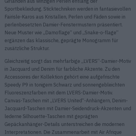
Girlanden aus winzigen Perlen entlang der
Sportbekleidung. Sticktechniken werden in fantasievollen
Fairisle-Karos aus Kristallen, Perlen und Fäden sowie in
perlenbesetzten Damier-Fenstermustern präsentiert.
Neue Muster wie „Damoflage“ und „Snake-o-flage“
ergänzen das klassische, geprägte Monogramm für
zusätzliche Struktur.
Gleichzeitig sorgt das mehrfarbige „LVERS“-Damier-Motiv
in Jacquard und Denim für farbliche Akzente. Zu den
Accessoires der Kollektion gehört eine aufgefrischte
Speedy P9 in tonigem Schwarz und sonnengebleichten
Fluoreszenzfarben mit dem LVERS-Damier-Motiv.
Canvas-Taschen mit „LVERS United“-Anhängern, Denim-
Jacquard-Taschen mit Damier-Seidendruck-Akzenten und
lederne Silhouette-Taschen mit geprägten
Gepäckanhänger-Details unterstreichen die modernen
Interpretationen. Die Zusammenarbeit mit Air Afrique