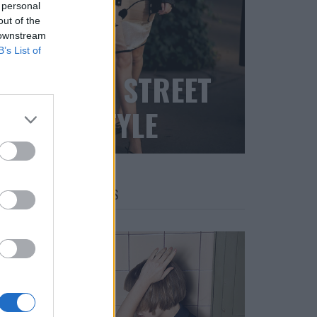
 personal
out of the
 downstream
B’s List of
BLACK STREET
STYLE
FACES FASHION EDITORIALS