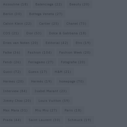
Assouline
(18)
Balenciaga
(22)
Beauty
(20)
Berlin
(30)
Bottega Veneta
(27)
Calvin Klein
(22)
Cartier
(25)
Chanel
(73)
COS
(21)
Dior
(53)
Dolce & Gabbana
(18)
Dries van Noten
(20)
Editorial
(42)
Etro
(19)
Falke
(36)
Fashion
(104)
Fashion Week
(20)
Fendi
(26)
Ferragamo
(27)
Fotografie
(20)
Gucci
(72)
Guess
(17)
H&M
(21)
Hermes
(20)
Hermès
(19)
homepage
(70)
Interview
(84)
Isabel Marant
(23)
Jimmy Choo
(20)
Louis Vuitton
(59)
Max Mara
(31)
Miu Miu
(27)
Paris
(18)
Prada
(44)
Saint Laurent
(30)
Schmuck
(19)