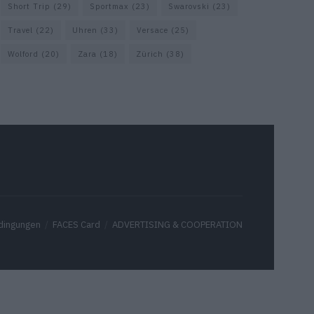
Short Trip
(29)
Sportmax
(23)
Swarovski
(23)
Travel
(22)
Uhren
(33)
Versace
(25)
Wolford
(20)
Zara
(18)
Zürich
(38)
dingungen
FACES Card
ADVERTISING & COOPERATION