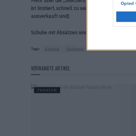
Mehr über die „Skechers x The Rolling Stones“ 
Opted 
ist limitiert, schnell zu sein, lohnt sich (es bes
ausverkauft sind)
.
Schuhe mit Absätzen sind eher dein Ding? Dan
Tags:
Schuhe
Skechers
VERWANDTE ARTIKEL
FASHION