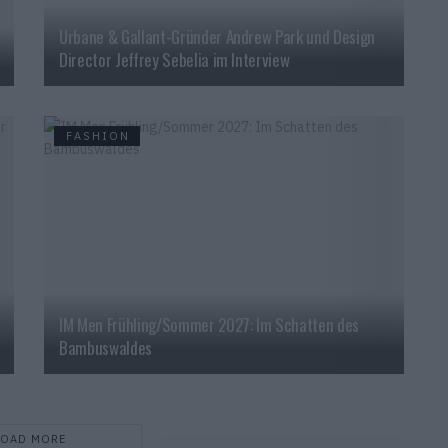
Urbane & Gallant-Gründer Andrew Park und Design
Director Jeffrey Sebelia im Interview
FASHION
IM Men Frühling/Sommer 2027: Im Schatten des
Bambuswaldes
LOAD MORE