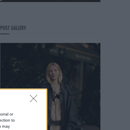
POST GALLERY
sonal or
ection to
ou may