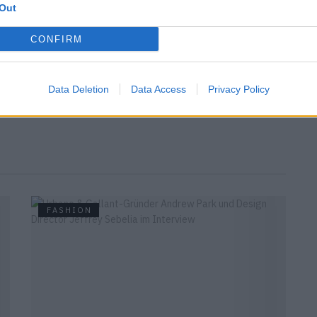
Kollektion erfährst du
hier
. Doch Achtung: Die Kollektion
Out
teht die Möglichkeit, dass einige Modelle bereits
CONFIRM
n schau doch mal
hier
vorbei.
Data Deletion
Data Access
Privacy Policy
FASHION