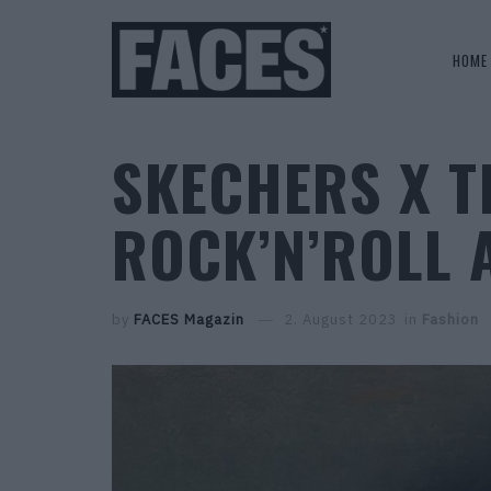
HOME
SKECHERS X T
ROCK’N’ROLL
by
FACES Magazin
2. August 2023
in
Fashion