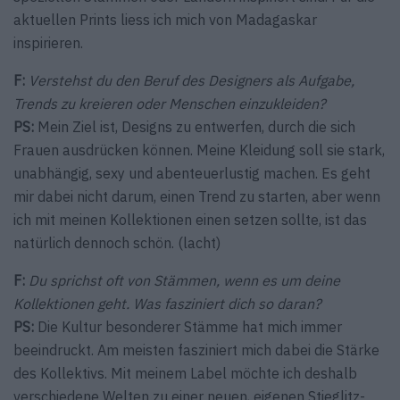
aktuellen Prints liess ich mich von Madagaskar
inspirieren.
F:
Verstehst du den Beruf des Designers als Aufgabe,
Trends zu kreieren oder Menschen einzukleiden?
PS:
Mein Ziel ist, Designs zu entwerfen, durch die sich
Frauen ausdrücken können. Meine Kleidung soll sie stark,
unabhängig, sexy und abenteuerlustig machen. Es geht
mir dabei nicht darum, einen Trend zu starten, aber wenn
ich mit meinen Kollek­tionen einen setzen sollte, ist das
natürlich dennoch schön. (lacht)
F:
Du sprichst oft von Stämmen, wenn es um deine
Kollek­tionen geht. Was fasziniert dich so daran?
PS:
Die Kultur besonderer Stämme hat mich immer
beeindruckt. Am meisten fasziniert mich dabei die Stärke
des Kollektivs. Mit meinem Label möchte ich deshalb
verschiedene Welten zu einer neuen, eigenen Stieglitz-