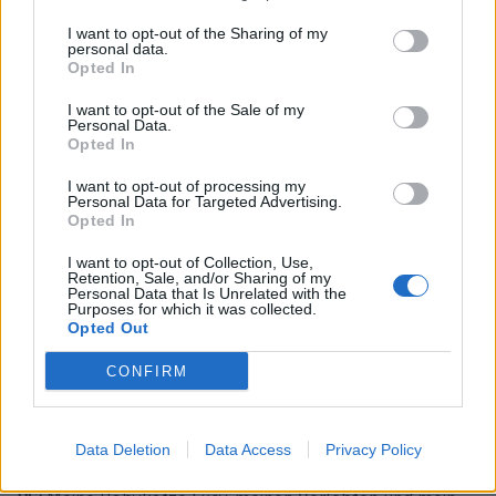
PS:
Wenn du dich über deine Kleidung ausdrücken kannst
I want to opt-out of the Sharing of my
und dich in ihr gut fühlst. Es schadet natürlich auch nicht,
personal data.
Opted In
wenn du in einem bestimmten Outfit viele Komplimente
bekommst. Aber am allerwichtigsten ist, dass du dich in
I want to opt-out of the Sale of my
Personal Data.
dem grossartig fühlst, was du trägst.
Opted In
F:
Wo kaufst du selbst ein?
I want to opt-out of processing my
Personal Data for Targeted Advertising.
PS:
Es klingt vielleicht komisch, aber ich hasse Shopping.
Opted In
(lacht) Ich kaufe meistens online in unterschiedlichen
kleinen Shops ein. Und natürlich trage ich mein eigenes
I want to opt-out of Collection, Use,
Retention, Sale, and/or Sharing of my
Label.
Personal Data that Is Unrelated with the
Purposes for which it was collected.
Opted Out
F:
Wo entwirfst du deine Kollektionen?
PS:
Die besten Ideen kommen mir immer mitten in der
CONFIRM
Nacht. Wenn ich aufwache, versuche ich alles schnell
aufzuschreiben.
Data Deletion
Data Access
Privacy Policy
F:
Was vermisst du an zuhause, wenn du verreist?