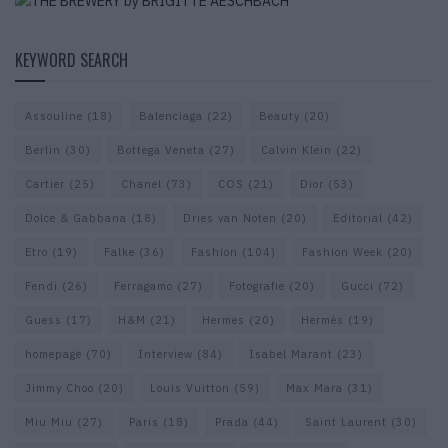
KEYWORD SEARCH
Assouline
(18)
Balenciaga
(22)
Beauty
(20)
Berlin
(30)
Bottega Veneta
(27)
Calvin Klein
(22)
Cartier
(25)
Chanel
(73)
COS
(21)
Dior
(53)
Dolce & Gabbana
(18)
Dries van Noten
(20)
Editorial
(42)
Etro
(19)
Falke
(36)
Fashion
(104)
Fashion Week
(20)
Fendi
(26)
Ferragamo
(27)
Fotografie
(20)
Gucci
(72)
Guess
(17)
H&M
(21)
Hermes
(20)
Hermès
(19)
homepage
(70)
Interview
(84)
Isabel Marant
(23)
Jimmy Choo
(20)
Louis Vuitton
(59)
Max Mara
(31)
Miu Miu
(27)
Paris
(18)
Prada
(44)
Saint Laurent
(30)