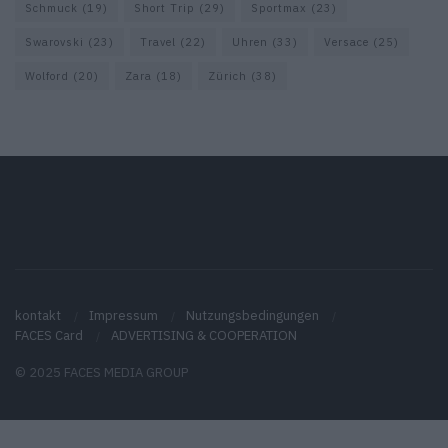
Schmuck
(19)
Short Trip
(29)
Sportmax
(23)
Swarovski
(23)
Travel
(22)
Uhren
(33)
Versace
(25)
Wolford
(20)
Zara
(18)
Zürich
(38)
kontakt
Impressum
Nutzungsbedingungen
FACES Card
ADVERTISING & COOPERATION
© 2025 FACES MEDIA GROUP