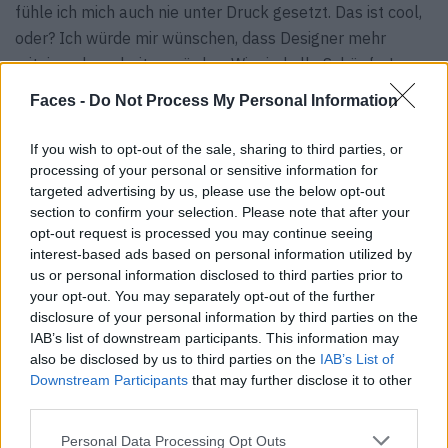
fühle ich mich auch nie unter Druck gesetzt. Das ist cool,
oder? Ich würde mir wünschen, dass Designer mehr
miteinander arbeiten würden. Wir sind alle Schöpfer!
Lasst uns zusammenarbeiten, um umso tollere Teile zu
Faces -
Do Not Process My Personal Information
erschaffen!
If you wish to opt-out of the sale, sharing to third parties, or
F:
Du teilst dein Privatleben durch Instagram. Denkst du,
processing of your personal or sensitive information for
dass diese App die Menschen eher zusammen bringt oder
targeted advertising by us, please use the below opt-out
noch weiter auseinander?
section to confirm your selection. Please note that after your
opt-out request is processed you may continue seeing
PS:
Auf meinem privaten Account ist nicht so viel los. Ich
interest-based ads based on personal information utilized by
poste nur sehr spezielle Momente – zum Beispiel, als ich
us or personal information disclosed to third parties prior to
mich verlobt habe, oder wenn ich im Urlaub bin. Ich habe
your opt-out. You may separately opt-out of the further
gemischte Gefühle, wenn es um Instagram geht. Die App
disclosure of your personal information by third parties on the
IAB’s list of downstream participants. This information may
verbindet die Menschen natürlich, aber sie unterstützt
also be disclosed by us to third parties on the
IAB’s List of
und reizt auch Gefühle wie Neid, Konkurrenzdenken und
Downstream Participants
that may further disclose it to other
Unsicherheit.
third parties.
F:
Inwiefern verleiht uns Kleidung Selbstbewusstsein?
Personal Data Processing Opt Outs