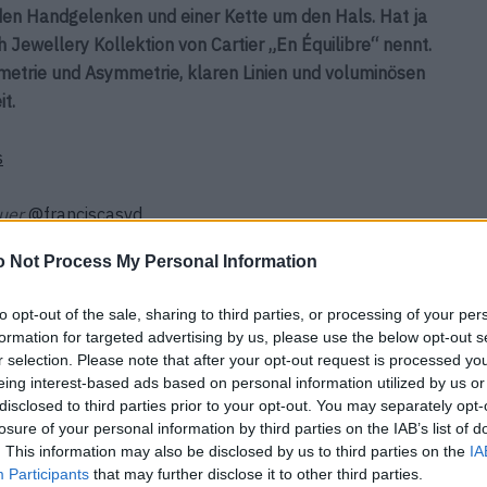
den Handgelenken und einer Kette um den Hals. Hat ja
h Jewellery Kollektion von Cartier „En Équilibre“ nennt.
etrie und Asymmetrie, klaren Linien und voluminösen
t.
s
uer
@franciscasvd
 Not Process My Personal Information
nnakeyyyy
@iconic_mgmt
to opt-out of the sale, sharing to third parties, or processing of your per
formation for targeted advertising by us, please use the below opt-out s
r selection. Please note that after your opt-out request is processed y
rringe
Schmuck von CARTIER HIGH JEWELLERY. („Azulejo“ Ring aus Weißgold,
eing interest-based ads based on personal information utilized by us or
on
Saphiren und Diamanten. „Skudo“ Ring aus Weißgold, Onyx und
disclosed to third parties prior to your opt-out. You may separately opt-
Diamanten) Handschuhe von SIMONE ROCHA.
losure of your personal information by third parties on the IAB’s list of
. This information may also be disclosed by us to third parties on the
IA
Participants
that may further disclose it to other third parties.