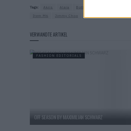
Tags:
Akris
Alaïa
Bottega Veneta
Brioni
C
Item M6
Jimmy Choo
Max Mara
Michael Mi
VERWANDTE ARTIKEL
FASHION EDITORIALS
OFF SEASON BY MAXIMILIAN SCHWARZ