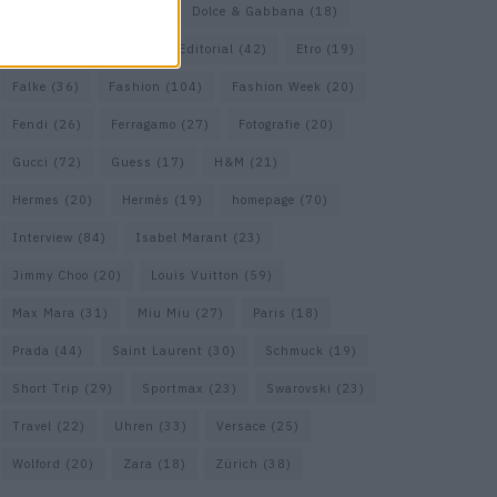
COS
(21)
Dior
(53)
Dolce & Gabbana
(18)
Dries van Noten
(20)
Editorial
(42)
Etro
(19)
Falke
(36)
Fashion
(104)
Fashion Week
(20)
Fendi
(26)
Ferragamo
(27)
Fotografie
(20)
Gucci
(72)
Guess
(17)
H&M
(21)
Hermes
(20)
Hermès
(19)
homepage
(70)
Interview
(84)
Isabel Marant
(23)
Jimmy Choo
(20)
Louis Vuitton
(59)
Max Mara
(31)
Miu Miu
(27)
Paris
(18)
Prada
(44)
Saint Laurent
(30)
Schmuck
(19)
Short Trip
(29)
Sportmax
(23)
Swarovski
(23)
Travel
(22)
Uhren
(33)
Versace
(25)
Wolford
(20)
Zara
(18)
Zürich
(38)