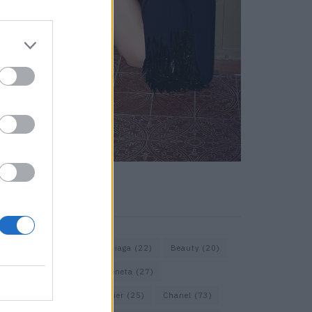
KEYWORD SEARCH
Assouline
(18)
Balenciaga
(22)
Beauty
(20)
Berlin
(30)
Bottega Veneta
(27)
Calvin Klein
(22)
Cartier
(25)
Chanel
(73)