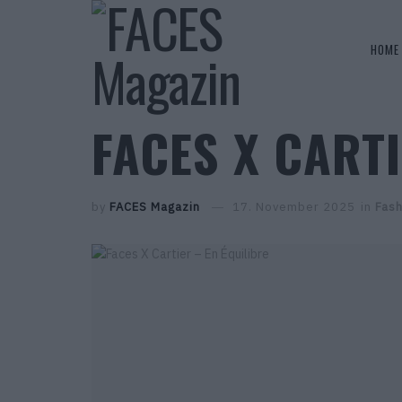
HOME
FACES X CARTI
by
FACES Magazin
17. November 2025
in
Fash