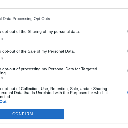
rringe
Rechte Seite: Schmuck von CARTIER HIGH JEWELLERY. („Arcata“ Collier
M M6.
und Ohrringe aus Weißgold, Rubelliten und Diamanten) Kleid von
BOTTEGA VENETA (Archive). Handschuhe von ROECKL
l Data Processing Opt Outs
o opt-out of the Sharing of my personal data.
ge mit farbigen Diamanten und Saphiren) Anzug von ETRO.
In
o opt-out of the Sale of my Personal Data.
Schmuck von CARTIER HIGH JEWELLERY. („Rezzonico“ Collier und
In
Ohrringe aus Platin, Smaragden und Diamanten) Top von MAX MARA.
Hose von BRIONI. Schuhe von JIMMY CHOO
to opt-out of processing my Personal Data for Targeted
ing.
In
g aus
Schmuck von CARTIER HIGH JEWELLERY. („ Green Tigre de Siberie“ Collier
o opt-out of Collection, Use, Retention, Sale, and/or Sharing
ersonal Data that Is Unrelated with the Purposes for which it
aus Gelbgold, Smaragden, Onyx und farbigen Diamanten) Jacke von
lected.
Out
MICHAEL MICHAEL KORS. Sonnenbrille von BOTTEGA VENETA.
CONFIRM
ewicht bringen? Bei
Cartier
wirst du fündig.