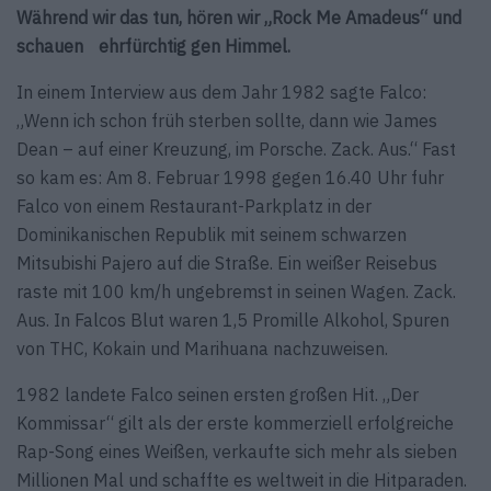
Während wir das tun, hören wir „Rock Me Amadeus“ und
schauen ehrfürchtig gen Himmel.
In einem Interview aus dem Jahr 1982 sagte Falco:
„Wenn ich schon früh sterben sollte, dann wie James
Dean – auf einer Kreuzung, im Porsche. Zack. Aus.“ Fast
so kam es: Am 8. Februar 1998 gegen 16.40 Uhr fuhr
Falco von einem Restaurant-Parkplatz in der
Dominikanischen Republik mit seinem schwarzen
Mitsubishi Pajero auf die Straße. Ein weißer Reisebus
raste mit 100 km/h ungebremst in seinen Wagen. Zack.
Aus. In Falcos Blut waren 1,5 Promille Alkohol, Spuren
von THC, Kokain und Marihuana nachzuweisen.
1982 landete Falco seinen ersten großen Hit. „Der
Kommissar“ gilt als der erste kommerziell erfolgreiche
Rap-Song eines Weißen, verkaufte sich mehr als sieben
Millionen Mal und schaffte es weltweit in die Hitparaden.