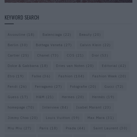
KEYWORD SEARCH
Assouline
(18)
Balenciaga
(22)
Beauty
(20)
Berlin
(30)
Bottega Veneta
(27)
Calvin Klein
(22)
Cartier
(25)
Chanel
(73)
COS
(21)
Dior
(53)
Dolce & Gabbana
(18)
Dries van Noten
(20)
Editorial
(42)
Etro
(19)
Falke
(36)
Fashion
(104)
Fashion Week
(20)
Fendi
(26)
Ferragamo
(27)
Fotografie
(20)
Gucci
(72)
Guess
(17)
H&M
(21)
Hermes
(20)
Hermès
(19)
homepage
(70)
Interview
(84)
Isabel Marant
(23)
Jimmy Choo
(20)
Louis Vuitton
(59)
Max Mara
(31)
Miu Miu
(27)
Paris
(18)
Prada
(44)
Saint Laurent
(30)