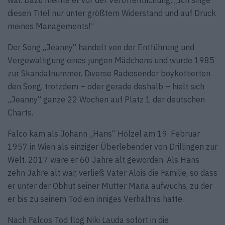
war. Dazu meinte er vor der Veröffentlichung: „Ich singe
diesen Titel nur unter größtem Widerstand und auf Druck
meines Managements!“
Der Song „Jeanny“ handelt von der Entführung und
Vergewaltigung eines jungen Mädchens und wurde 1985
zur Skandalnummer. Diverse Radiosender boykottierten
den Song, trotzdem – oder gerade deshalb – hielt sich
„Jeanny“ ganze 22 Wochen auf Platz 1 der deutschen
Charts.
Falco kam als Johann „Hans“ Hölzel am 19. Februar
1957 in Wien als einziger Überlebender von Drillingen zur
Welt. 2017 wäre er 60 Jahre alt geworden. Als Hans
zehn Jahre alt war, verließ Vater Alois die Familie, so dass
er unter der Obhut seiner Mutter Maria aufwuchs, zu der
er bis zu seinem Tod ein inniges Verhältnis hatte.
Nach Falcos Tod flog Niki Lauda sofort in die