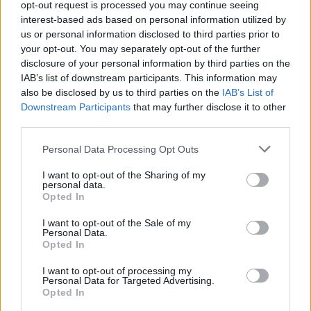
opt-out request is processed you may continue seeing
zur Skandalnummer. Diverse Radiosender boykottierten
interest-based ads based on personal information utilized by
den Song, trotzdem – oder gerade deshalb – hielt sich
us or personal information disclosed to third parties prior to
„Jeanny“ ganze 22 Wochen auf Platz 1 der deutschen
your opt-out. You may separately opt-out of the further
disclosure of your personal information by third parties on the
Charts.
IAB’s list of downstream participants. This information may
also be disclosed by us to third parties on the
IAB’s List of
Falco kam als Johann „Hans“ Hölzel am 19. Februar
Downstream Participants
that may further disclose it to other
1957 in Wien als einziger Überlebender von Drillingen zur
third parties.
Welt. 2017 wäre er 60 Jahre alt geworden. Als Hans
zehn Jahre alt war, verließ Vater Alois die Familie, so dass
Personal Data Processing Opt Outs
er unter der Obhut seiner Mutter Maria aufwuchs, zu der
I want to opt-out of the Sharing of my
er bis zu seinem Tod ein inniges Verhältnis hatte.
personal data.
Opted In
Nach Falcos Tod flog Niki Lauda sofort in die
I want to opt-out of the Sale of my
Dominikanische Republik, um den Leichnam seines
Personal Data.
Opted In
verunglückten Freundes persönlich in einem seiner Jets
nach Wien zu fliegen. An Falcos Beerdigung waren rund
I want to opt-out of processing my
Personal Data for Targeted Advertising.
4’000 Fans und Freunde anwesend. Die Hells Angels
Opted In
trugen seinen Sarg. Falcos Grab befindet sich auf dem