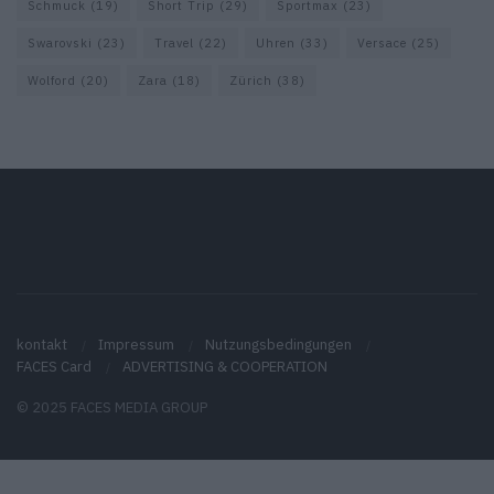
Schmuck
(19)
Short Trip
(29)
Sportmax
(23)
Swarovski
(23)
Travel
(22)
Uhren
(33)
Versace
(25)
Wolford
(20)
Zara
(18)
Zürich
(38)
kontakt
Impressum
Nutzungsbedingungen
FACES Card
ADVERTISING & COOPERATION
© 2025 FACES MEDIA GROUP