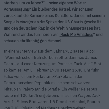
sterben, um zu leben?“ – seine eigenen Worte:
Voraussagung? Ein bleibendes Rätsel. Wir schauen
zurück auf die Karriere eines Künstlers, der es mit seinem
Song als einziger an die Spitze der US-Charts geschafft
und den deutschen Rap in die Welt hinausgetragen hat.
Während wir das tun, hören wir „
Rock Me Amadeus
“ und
schauen ehrfürchtig gen Himmel.
In einem Interview aus dem Jahr 1982 sagte Falco:
„Wenn ich schon früh sterben sollte, dann wie James
Dean – auf einer Kreuzung, im Porsche. Zack. Aus.“ Fast
so kam es: Am 8. Februar 1998 gegen 16.40 Uhr fuhr
Falco von einem Restaurant-Parkplatz in der
Dominikanischen Republik mit seinem schwarzen
Mitsubishi Pajero auf die Straße. Ein weißer Reisebus
raste mit 100 km/h ungebremst in seinen Wagen. Zack.
Aus. In Falcos Blut waren 1,5 Promille Alkohol, Spuren
von THC, Kokain und Marihuana nachzuweisen.