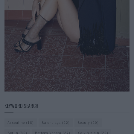
KEYWORD SEARCH
Assouline
(18)
Balenciaga
(22)
Beauty
(20)
Berlin
(30)
Bottega Veneta
(27)
Calvin Klein
(22)