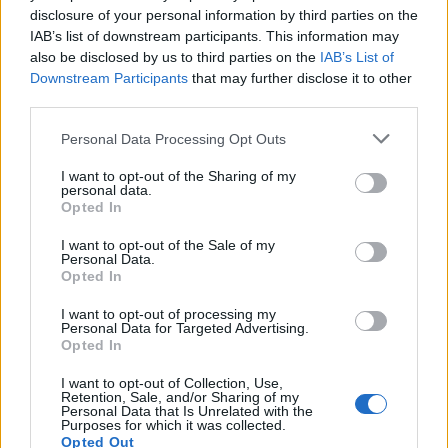
disclosure of your personal information by third parties on the
Aufstrich wird entweder heiß geliebt oder verabscheut –
IAB’s list of downstream participants. This information may
Reaktionen, die auch der süßpinke, kastige Jaguar aus
also be disclosed by us to third parties on the
IAB’s List of
allen herauskitzelt.
Downstream Participants
that may further disclose it to other
third parties.
Die Marmite- oder in diesem Fall Jaguar-Lovers müssen
Personal Data Processing Opt Outs
sich aber noch etwas gedulden, bis sie sich den Schlitten
gönnen können. Laut Brancheninsidern kann es sich
I want to opt-out of the Sharing of my
personal data.
Jaguar eigentlich nicht leisten, ein Jahr lang nichts zu
Opted In
verkaufen. Und doch kriegt man den Type 00 erst in
I want to opt-out of the Sale of my
einem Jahr in die Garage. Ende 2025 wird der viertürige
Personal Data.
GT enthüllt, Anfang 2026 kann man darin rumkurven. In
Opted In
einem Zeitalter, in dem unsere Aufmerksamkeitsspanne
I want to opt-out of processing my
auf deprimierende acht Sekunden herabgestürzt ist,
Personal Data for Targeted Advertising.
Opted In
scheint es waghalsig, erst 2026 mit dem Verkauf zu
beginnen. Gerry McGovern nimmt es gelassen: „Es gibt
I want to opt-out of Collection, Use,
Retention, Sale, and/or Sharing of my
dieses Sprichwort, das besagt, dass man nicht pleite geht,
Personal Data that Is Unrelated with the
Purposes for which it was collected.
wenn man nicht auf seine Kundschaft hört, sondern wenn
Opted Out