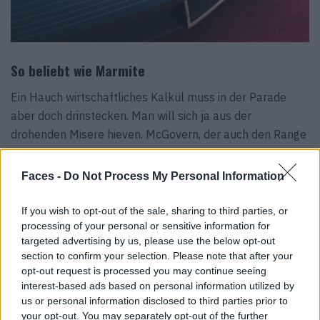
So beliebt wie Marmite
Ein Hauch wirtschaftliches Kalkül muss in der Parade
aber doch drinstecken. Man will sich ja aus der
drohenden Misere hieven. McGovern, der auch den Range
Rover neu designt hat, beschreibt es folgendermaßen:
„Die Marke kehrt zu dem zurück, was sie am besten
Faces -
Do Not Process My Personal Information
kann: einzigartig sein. Darum ging es in ihrer Blütezeit,
doch dann kamen Strategie und Mainstream in den Weg“,
If you wish to opt-out of the sale, sharing to third parties, or
fügt er an. Strategie spielt noch immer eine relevante
processing of your personal or sensitive information for
targeted advertising by us, please use the below opt-out
Rolle, doch mit dem Mainstream scheint der
section to confirm your selection. Please note that after your
Autohersteller abgeschlossen zu haben. „Wir wollen
opt-out request is processed you may continue seeing
nicht von allen geliebt werden“, betont McGovern. „Es ist
interest-based ads based on personal information utilized by
ganz einfach: Wir sind wie Marmite“, sagt er und hat damit
us or personal information disclosed to third parties prior to
your opt-out. You may separately opt-out of the further
die perfekte Analogie geschaffen. Der klebrig-salzige