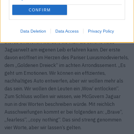
man zu sehr auf sie hört.“ Geduld gehört zum
CONFIRM
Luxusgeschäft, denn auch auf eine Birkin Bag warten
manche Kundinnen Jahre. „Die Menschen brauchen
keinen Luxus, sie wollen ihn“, sagt McGovern. So passt es
Data Deletion
Data Access
Privacy Policy
auch, dass in den kommenden Monaten neue Brand
Stores entstehen werden, wo man die schöne neue
Jaguarwelt am eigenen Leib erfahren kann. Der erste
davon eröffnet im Herzen des Pariser Luxusmodeviertels,
dem „Goldenen Dreieck“ im achten Arrondissement. „Es
geht um Emotionen. Wir können ein effizientes,
nachhaltiges Auto entwerfen, aber wir wollen mehr als
das sein. Wir wollen den Leuten ein ‚Wow‘ entlocken“.
Zum Schluss wollen wir wissen, wie McGovern Jaguar
nun in drei Worten beschreiben würde. Mit reichlich
Ausschweifungen kommt er bei folgenden an: „Brave“,
„fearless“, „copy nothing“. Das sind streng genommen
vier Worte, aber wir lassen’s gelten.