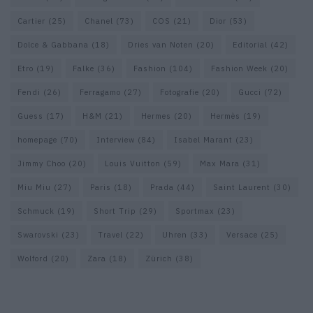
Cartier
(25)
Chanel
(73)
COS
(21)
Dior
(53)
Dolce & Gabbana
(18)
Dries van Noten
(20)
Editorial
(42)
Etro
(19)
Falke
(36)
Fashion
(104)
Fashion Week
(20)
Fendi
(26)
Ferragamo
(27)
Fotografie
(20)
Gucci
(72)
Guess
(17)
H&M
(21)
Hermes
(20)
Hermès
(19)
homepage
(70)
Interview
(84)
Isabel Marant
(23)
Jimmy Choo
(20)
Louis Vuitton
(59)
Max Mara
(31)
Miu Miu
(27)
Paris
(18)
Prada
(44)
Saint Laurent
(30)
Schmuck
(19)
Short Trip
(29)
Sportmax
(23)
Swarovski
(23)
Travel
(22)
Uhren
(33)
Versace
(25)
Wolford
(20)
Zara
(18)
Zürich
(38)