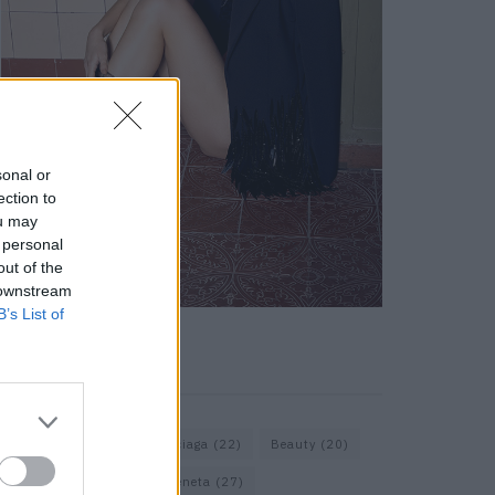
sonal or
ection to
ou may
 personal
out of the
 downstream
B’s List of
KEYWORD SEARCH
Assouline
(18)
Balenciaga
(22)
Beauty
(20)
Berlin
(30)
Bottega Veneta
(27)