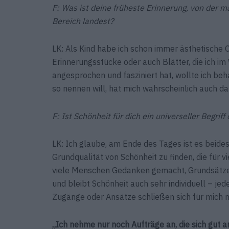
F: Was ist deine früheste Erinnerung, von der m
Bereich landest?
LK: Als Kind habe ich schon immer ästhetische 
Erinnerungsstücke oder auch Blätter, die ich i
angesprochen und fasziniert hat, wollte ich be
so nennen will, hat mich wahrscheinlich auch dah
F: Ist Schönheit für dich ein universeller Begrif
LK: Ich glaube, am Ende des Tages ist es beide
Grundqualität von Schönheit zu finden, die für vi
viele Menschen Gedanken gemacht, Grundsätze au
und bleibt Schönheit auch sehr individuell – je
Zugänge oder Ansätze schließen sich für mich n
„Ich nehme nur noch Aufträge an, die sich gut a