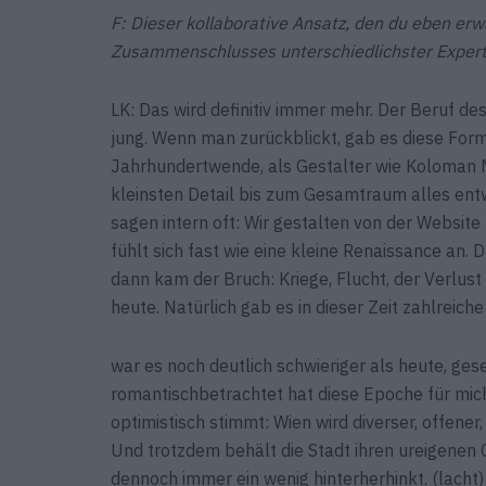
F: Dieser kollaborative Ansatz, den du eben erwä
Zusammenschlusses unterschiedlichster Expert
LK: Das wird definitiv immer mehr. Der Beruf des
jung. Wenn man zurückblickt, gab es diese Form
Jahrhundertwende, als Gestalter wie Koloman
kleinsten Detail bis zum Gesamtraum alles entw
sagen intern oft: Wir gestalten von der Website 
fühlt sich fast wie eine kleine Renaissance an
dann kam der Bruch: Kriege, Flucht, der Verlust 
heute. Natürlich gab es in dieser Zeit zahlrei
war es noch deutlich schwieriger als heute, ges
romantischbetrachtet hat diese Epoche für mic
optimistisch stimmt: Wien wird diverser, offener, 
Und trotzdem behält die Stadt ihren ureigenen C
dennoch immer ein wenig hinterherhinkt. (lacht)