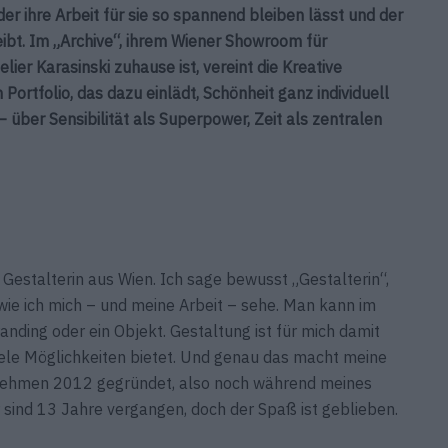
der ihre Arbeit für sie so spannend bleiben lässt und der
eibt. Im „Archive“, ihrem Wiener Showroom für
ier Karasinski zuhause ist, vereint die Kreative
rtfolio, das dazu einlädt, Schönheit ganz individuell
 über Sensibilität als Superpower, Zeit als zentralen
d Gestalterin aus Wien. Ich sage bewusst „Gestalterin“,
, wie ich mich – und meine Arbeit – sehe. Man kann im
anding oder ein Objekt. Gestaltung ist für mich damit
viele Möglichkeiten bietet. Und genau das macht meine
rnehmen 2012 gegründet, also noch während meines
r sind 13 Jahre vergangen, doch der Spaß ist geblieben.