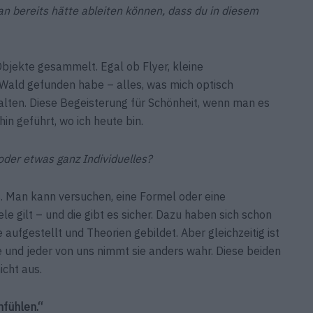
an bereits hätte ableiten können, dass du in diesem
Objekte gesammelt. Egal ob Flyer, kleine
m Wald gefunden habe – alles, was mich optisch
halten. Diese Begeisterung für Schönheit, wenn man es
in geführt, wo ich heute bin.
f oder etwas ganz Individuelles?
s. Man kann versuchen, eine Formel oder eine
ele gilt – und die gibt es sicher. Dazu haben sich schon
fgestellt und Theorien gebildet. Aber gleichzeitig ist
de und jeder von uns nimmt sie anders wahr. Diese beiden
icht aus.
nfühlen.“