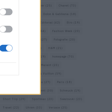
Calvin Klein
(22)
Cartier
(25)
Chanel
(73)
COS
(21)
Dior
(53)
Dolce & Gabbana
(18)
Dries van Noten
(20)
Editorial
(42)
Etro
(19)
Falke
(36)
Fashion
(104)
Fashion Week
(20)
Fendi
(26)
Ferragamo
(27)
Fotografie
(20)
Gucci
(72)
Guess
(17)
H&M
(21)
Hermes
(20)
Hermès
(19)
homepage
(70)
Interview
(84)
Isabel Marant
(23)
Jimmy Choo
(20)
Louis Vuitton
(59)
Max Mara
(31)
Miu Miu
(27)
Paris
(18)
Prada
(44)
Saint Laurent
(30)
Schmuck
(19)
Short Trip
(29)
Sportmax
(23)
Swarovski
(23)
Travel
(22)
Uhren
(33)
Versace
(25)