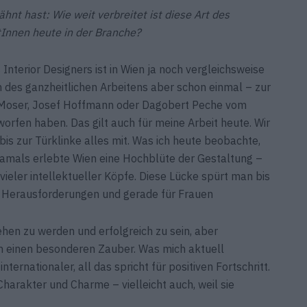
hnt hast: Wie weit verbreitet ist diese Art des
Innen heute in der Branche?
 Interior Designers ist in Wien ja noch vergleichsweise
 des ganzheitlichen Arbeitens aber schon einmal – zur
 Moser, Josef Hoffmann oder Dagobert Peche vom
orfen haben. Das gilt auch für meine Arbeit heute. Wir
bis zur Türklinke alles mit. Was ich heute beobachte,
. Damals erlebte Wien eine Hochblüte der Gestaltung –
vieler intellektueller Köpfe. Diese Lücke spürt man bis
che Herausforderungen und gerade für Frauen
ehen zu werden und erfolgreich zu sein, aber
h einen besonderen Zauber. Was mich aktuell
internationaler, all das spricht für positiven Fortschritt.
harakter und Charme – vielleicht auch, weil sie