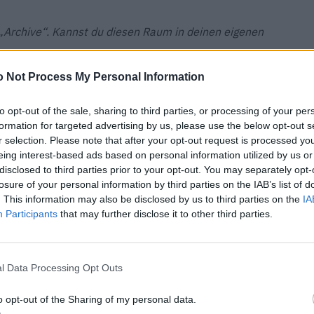
„Archive“. Kannst du diesen Raum in deinen eigenen
 Not Process My Personal Information
lebendiges Portfolio. Alles hier ist entweder Vintage –
 oder eine unserer Eigenproduktionen. Der Tisch von
to opt-out of the sale, sharing to third parties, or processing of your per
trinken, ist eines meiner Lieblingsstücke. Zudem
formation for targeted advertising by us, please use the below opt-out s
r selection. Please note that after your opt-out request is processed y
as Archive Shelf oder den Archive Desk, die wir mit
eing interest-based ads based on personal information utilized by us or
tschaft fertigen. Jedes einzelne Stück kann gekauft
disclosed to third parties prior to your opt-out. You may separately opt-
esondere Geschichte.
losure of your personal information by third parties on the IAB’s list of
. This information may also be disclosed by us to third parties on the
IA
Participants
that may further disclose it to other third parties.
ner Website, dass du dich als Designerin verstehst, nicht
starr sind die Grenzen zwischen diesen Bereichen heute
 hinderlich für Kreativität?
l Data Processing Opt Outs
eren Gründen: Einerseits wäre es rechtlich nicht
o opt-out of the Sharing of my personal data.
ich Grafik und Werbung statt Architektur studiert habe.