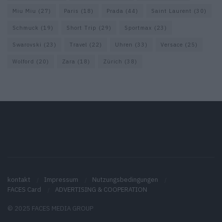
Miu Miu
(27)
Paris
(18)
Prada
(44)
Saint Laurent
(30)
Schmuck
(19)
Short Trip
(29)
Sportmax
(23)
Swarovski
(23)
Travel
(22)
Uhren
(33)
Versace
(25)
Wolford
(20)
Zara
(18)
Zürich
(38)
kontakt
Impressum
Nutzungsbedingungen
FACES Card
ADVERTISING & COOPERATION
© 2025 FACES MEDIA GROUP