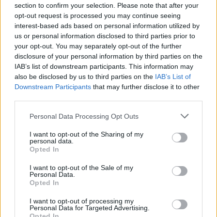
section to confirm your selection. Please note that after your
opt-out request is processed you may continue seeing
interest-based ads based on personal information utilized by
us or personal information disclosed to third parties prior to
your opt-out. You may separately opt-out of the further
disclosure of your personal information by third parties on the
IAB’s list of downstream participants. This information may
also be disclosed by us to third parties on the
IAB’s List of
Downstream Participants
that may further disclose it to other
third parties.
Personal Data Processing Opt Outs
I want to opt-out of the Sharing of my
personal data.
Der Natur so nah – und dem nächsten Abenteuer sowieso.
Opted In
Tags:
Architektur
Atelier Novono
Berlin
Design
I want to opt-out of the Sale of my
Personal Data.
DistrictHive
Gorafe
Nora von Nordenskjöld
Opted In
I want to opt-out of processing my
Personal Data for Targeted Advertising.
VERWANDTE ARTIKEL
Opted In