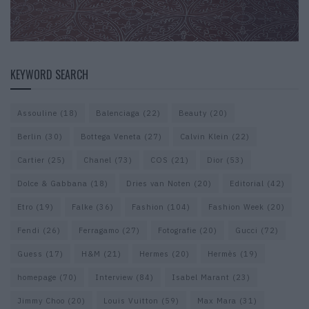
KEYWORD SEARCH
Assouline
(18)
Balenciaga
(22)
Beauty
(20)
Berlin
(30)
Bottega Veneta
(27)
Calvin Klein
(22)
Cartier
(25)
Chanel
(73)
COS
(21)
Dior
(53)
Dolce & Gabbana
(18)
Dries van Noten
(20)
Editorial
(42)
Etro
(19)
Falke
(36)
Fashion
(104)
Fashion Week
(20)
Fendi
(26)
Ferragamo
(27)
Fotografie
(20)
Gucci
(72)
Guess
(17)
H&M
(21)
Hermes
(20)
Hermès
(19)
homepage
(70)
Interview
(84)
Isabel Marant
(23)
Jimmy Choo
(20)
Louis Vuitton
(59)
Max Mara
(31)