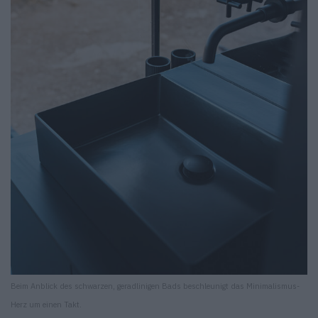
Beim Anblick des schwarzen, geradlinigen Bads beschleunigt das Minimalismus-
Herz um einen Takt.