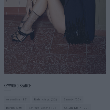
KEYWORD SEARCH
Assouline
(18)
Balenciaga
(22)
Beauty
(20)
Berlin
(30)
Bottega Veneta
(27)
Calvin Klein
(22)