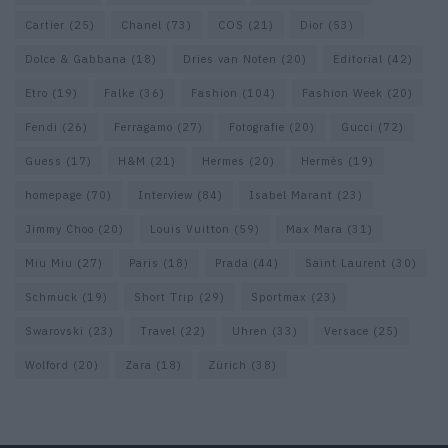
Cartier
(25)
Chanel
(73)
COS
(21)
Dior
(53)
Dolce & Gabbana
(18)
Dries van Noten
(20)
Editorial
(42)
Etro
(19)
Falke
(36)
Fashion
(104)
Fashion Week
(20)
Fendi
(26)
Ferragamo
(27)
Fotografie
(20)
Gucci
(72)
Guess
(17)
H&M
(21)
Hermes
(20)
Hermès
(19)
homepage
(70)
Interview
(84)
Isabel Marant
(23)
Jimmy Choo
(20)
Louis Vuitton
(59)
Max Mara
(31)
Miu Miu
(27)
Paris
(18)
Prada
(44)
Saint Laurent
(30)
Schmuck
(19)
Short Trip
(29)
Sportmax
(23)
Swarovski
(23)
Travel
(22)
Uhren
(33)
Versace
(25)
Wolford
(20)
Zara
(18)
Zürich
(38)