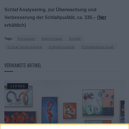
Schlaf Analysering, zur Überwachung und
hier
Verbesserung der Schlafqualität, ca. 335.– (
erhältlich)
Tags:
Erholsam
Ratschläge
Schlaf
Schlaf Analysering
Schlafqualität
Schönheitsschlaf
VERWANDTE ARTIKEL
LIVING