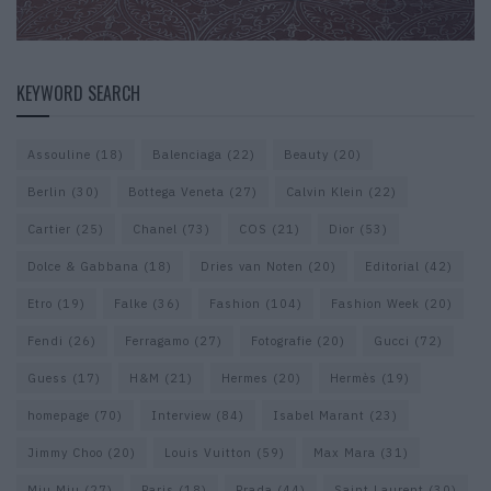
KEYWORD SEARCH
Assouline
(18)
Balenciaga
(22)
Beauty
(20)
Berlin
(30)
Bottega Veneta
(27)
Calvin Klein
(22)
Cartier
(25)
Chanel
(73)
COS
(21)
Dior
(53)
Dolce & Gabbana
(18)
Dries van Noten
(20)
Editorial
(42)
Etro
(19)
Falke
(36)
Fashion
(104)
Fashion Week
(20)
Fendi
(26)
Ferragamo
(27)
Fotografie
(20)
Gucci
(72)
Guess
(17)
H&M
(21)
Hermes
(20)
Hermès
(19)
homepage
(70)
Interview
(84)
Isabel Marant
(23)
Jimmy Choo
(20)
Louis Vuitton
(59)
Max Mara
(31)
Miu Miu
(27)
Paris
(18)
Prada
(44)
Saint Laurent
(30)