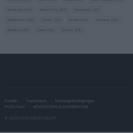
Schmuck
(19)
Short Trip
(29)
Sportmax
(23)
Swarovski
(23)
Travel
(22)
Uhren
(33)
Versace
(25)
Wolford
(20)
Zara
(18)
Zürich
(38)
kontakt
Impressum
Nutzungsbedingungen
FACES Card
ADVERTISING & COOPERATION
© 2025 FACES MEDIA GROUP