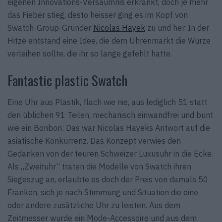
eigenen Innovations-Versäumnis erkrankt, doch je mehr
das Fieber stieg, desto heisser ging es im Kopf von
Swatch-Group-Gründer
Nicolas Hayek
zu und her. In der
Hitze entstand eine Idee, die dem Uhrenmarkt die Würze
verleihen sollte, die ihr so lange gefehlt hatte.
Fantastic plastic Swatch
Eine Uhr aus Plastik, flach wie nie, aus lediglich 51 statt
den üblichen 91 Teilen, mechanisch einwandfrei und bunt
wie ein Bonbon: Das war Nicolas Hayeks Antwort auf die
asiatische Konkurrenz. Das Konzept verwies den
Gedanken von der teuren Schweizer Luxusuhr in die Ecke.
Als „Zweituhr“ traten die Modelle von Swatch ihren
Siegeszug an, erlaubte es doch der Preis von damals 50
Franken, sich je nach Stimmung und Situation die eine
oder andere zusätzliche Uhr zu leisten. Aus dem
Zeitmesser wurde ein Mode-Accessoire und aus dem