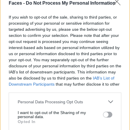
Faces -
Do Not Process My Personal Information
und italienischen Küche serviert.
If you wish to opt-out of the sale, sharing to third parties, or
Wichtige Fakten
processing of your personal or sensitive information for
targeted advertising by us, please use the below opt-out
Im GRAND RESTAURANT speisen Männer noch im
section to confirm your selection. Please note that after your
dunklen Anzug mit Krawatte
opt-out request is processed you may continue seeing
interest-based ads based on personal information utilized by
Im Bergrestaurant Trutz genießen Wanderer und
us or personal information disclosed to third parties prior to
Skifahrer lokale Spezialitäten auf einer herrlichen
your opt-out. You may separately opt-out of the further
disclosure of your personal information by third parties on the
Sonnenterrasse
IAB’s list of downstream participants. This information may
Teddy Club als eigenes Restaurant für Kinder
also be disclosed by us to third parties on the
IAB’s List of
Downstream Participants
that may further disclose it to other
Was ist das Besondere?
third parties.
Personal Data Processing Opt Outs
Start in den Tag mit einem außergewöhnlichen
Frühstücks Buffet
I want to opt-out of the Sharing of my
personal data.
Opted In
In ANTON’S BAR wird das Tanzbein bei Live Musik