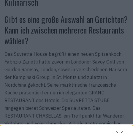
Kulinarisch
Gibt es eine große Auswahl an Gerichten?
Kann ich zwischen mehreren Restaurants
wählen?
Das Suvretta House begrüßt einen neuen Spitzenkoch:
Fabrizio Zanetti hatte zuvor im Londoner Savoy Grill von
Gordon Ramsay, London, sowie in verschiedenen Häusern
der Kempinski Group, in St. Moritz und zuletzt in
Nordchina gekocht. Seine marktfrische französische
Küche präsentiert er nun im eleganten GRAND
RESTAURANT des Hotels. Die SUVRETTA STUBE
hingegen bietet Schweizer Spezialitäten. Das
RESTAURANT CHASELLAS, ein Treffpunkt für Wanderer,
Skifahrer und Feinschmecker, gilt als gastronomisches
Highlight. Es werden Köstlichkeiten der französischen