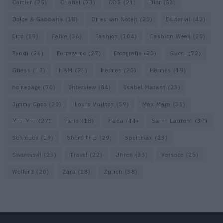
Cartier
(25)
Chanel
(73)
COS
(21)
Dior
(53)
Dolce & Gabbana
(18)
Dries van Noten
(20)
Editorial
(42)
Etro
(19)
Falke
(36)
Fashion
(104)
Fashion Week
(20)
Fendi
(26)
Ferragamo
(27)
Fotografie
(20)
Gucci
(72)
Guess
(17)
H&M
(21)
Hermes
(20)
Hermès
(19)
homepage
(70)
Interview
(84)
Isabel Marant
(23)
Jimmy Choo
(20)
Louis Vuitton
(59)
Max Mara
(31)
Miu Miu
(27)
Paris
(18)
Prada
(44)
Saint Laurent
(30)
Schmuck
(19)
Short Trip
(29)
Sportmax
(23)
Swarovski
(23)
Travel
(22)
Uhren
(33)
Versace
(25)
Wolford
(20)
Zara
(18)
Zürich
(38)