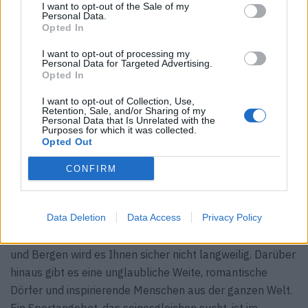
geschwungen. Ein Highlight ist die exquisite Auswahl
I want to opt-out of the Sale of my
Personal Data.
von mehr als 39 Gins
Opted In
Der Hotelsaal mit seinen zwei Kaminen ist das Herz
I want to opt-out of processing my
des Suvretta House. Hier treffen sich die Gäste zu
Personal Data for Targeted Advertising.
Opted In
Tee, Kuchen und Snacks
I want to opt-out of Collection, Use,
Aktivitäten
Retention, Sale, and/or Sharing of my
Personal Data that Is Unrelated with the
Purposes for which it was collected.
Opted Out
Gibt es eine Skischule in der Nähe?
CONFIRM
Welche Sportarten gibt es außer
Skifahren?
Data Deletion
Data Access
Privacy Policy
Ob Sommer oder Winter, zwischen den zahlreichen Seen
und Bergen wird es Ihnen sicher nicht langweilig. Darüber
hinaus gibt es eine unglaubliche Weite, romantische
Dörfer und inspirierende Menschen aus der ganzen Welt.
Ein Sportangebot, das seinesgleichen sucht, ist im