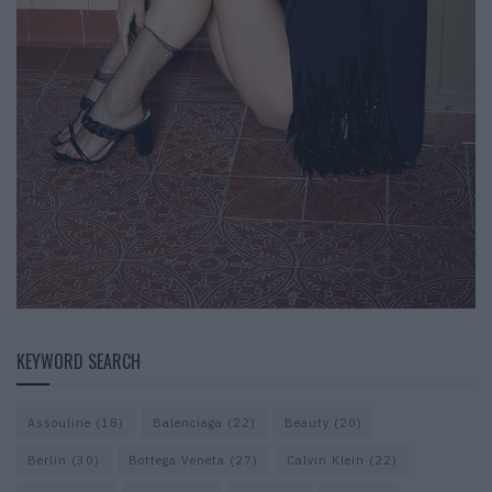
KEYWORD SEARCH
Assouline
(18)
Balenciaga
(22)
Beauty
(20)
Berlin
(30)
Bottega Veneta
(27)
Calvin Klein
(22)