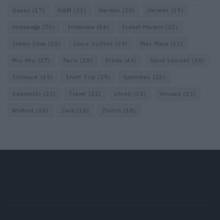
Guess
(17)
H&M
(21)
Hermes
(20)
Hermès
(19)
homepage
(70)
Interview
(84)
Isabel Marant
(23)
Jimmy Choo
(20)
Louis Vuitton
(59)
Max Mara
(31)
Miu Miu
(27)
Paris
(18)
Prada
(44)
Saint Laurent
(30)
Schmuck
(19)
Short Trip
(29)
Sportmax
(23)
Swarovski
(23)
Travel
(22)
Uhren
(33)
Versace
(25)
Wolford
(20)
Zara
(18)
Zürich
(38)