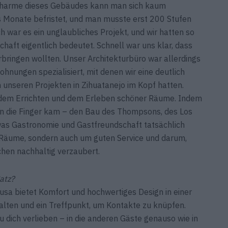
Charme dieses Gebäudes kann man sich kaum
hs Monate befristet, und man musste erst 200 Stufen
 war es ein unglaubliches Projekt, und wir hatten so
haft eigentlich bedeutet. Schnell war uns klar, dass
rbringen wollten. Unser Architek­turbüro war allerdings
nungen spezialisiert, mit denen wir eine deutlich
in unseren Projekten in Zihuatanejo im Kopf hatten.
 dem Errichten und dem Erleben schöner Räume. Indem
in die Finger kam – den Bau des Thompsons, des Los
 was Gastronomie und Gastfreundschaft tatsächlich
 Räume, sondern auch um guten Service und darum,
chen nachhaltig verzaubert.
atz?
sa bietet Komfort und hochwertiges Design in einer
alten und ein Treffpunkt, um Kontakte zu knüpfen.
u dich verlieben – in die anderen Gäste genauso wie in