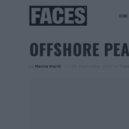
HOME
OFFSHORE PE
by
Marina Warth
29. September 2023
in
Trav