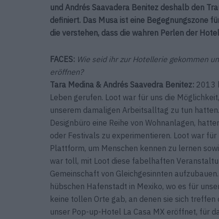
und Andrés Saavadera Benitez deshalb den Tra
definiert. Das Musa ist eine Begegnungszone für
die verstehen, dass die wahren Perlen der Hotel
FACES:
Wie seid ihr zur Hotellerie gekommen un
eröffnen?
Tara Medina & Andrés Saavedra Benitez:
2013 h
Leben gerufen. Loot war für uns die Möglichkeit,
unserem damaligen Arbeitsalltag zu tun hatten
Designbüro eine Reihe von Wohnanlagen, hatten 
oder Festivals zu experimentieren. Loot war für
Plattform, um Menschen ­kennen zu lernen sowi
war toll, mit Loot diese fabelhaften Veranstalt
Gemeinschaft von Gleichgesinnten aufzubauen. 
hübschen Hafenstadt in Mexiko, wo es für unse
keine tollen Orte gab, an denen sie sich treff
unser Pop-up-Hotel La Casa MX eröffnet, für d