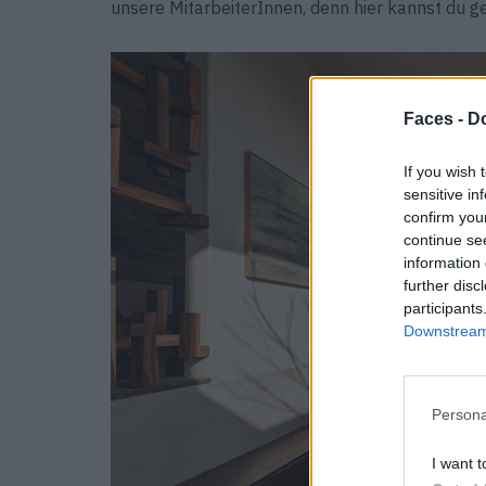
unsere MitarbeiterInnen, denn hier kannst du gen
Faces -
Do
If you wish 
sensitive in
confirm you
continue se
information 
further disc
participants
Downstream 
Persona
I want t