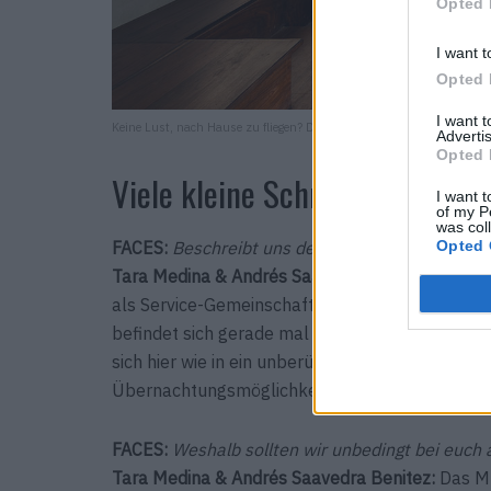
Opted 
I want t
Opted 
I want 
Keine Lust, nach Hause zu fliegen? Die sogenannten Hideaways biete
Advertis
Opted 
Viele kleine Schritte und ein g
I want t
of my P
was col
Opted 
FACES:
Beschreibt uns den Weg von der Idee bis
Tara Medina & Andrés Saavedra Benitez:
Wir si
als Service-Gemeinschaft und als einen Raum f
befindet sich gerade mal 35 Minuten südlich de
sich hier wie in ein unberührtes Paradies telepo
Übernachtungs­möglichkeit – hier findest du alle
FACES:
Weshalb sollten wir unbedingt bei euch 
Tara Medina & Andrés Saavedra Benitez:
Das Mu