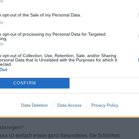
In
o opt-out of the Sale of my Personal Data.
In
to opt-out of processing my Personal Data for Targeted
n dir private Unterkünfte und in der Ferne ein neues Zuhause.
ing.
In
roßes Ziel
o opt-out of Collection, Use, Retention, Sale, and/or Sharing
ersonal Data that Is Unrelated with the Purposes for which it
lected.
Out
 zum fertigen Hotel!
nd mehr als ein Hotel, verstehen wir uns doch viel mehr
CONFIRM
ür kreative Köpfe und innovative Gedanken. Das Musa
s internationalen Flughafens, und dennoch fühlt man
rtiert. Wir wollen mehr schaffen als eine
Data Deletion
Data Access
Privacy Policy
s, was du brauchst, um wirklich frei zu sein.
absteigen?
sa ist einfach etwas ganz Besonderes. Die Schönheit