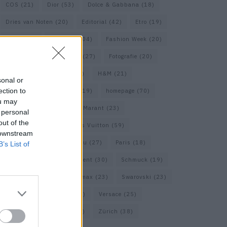
COS
(21)
Dior
(53)
Dolce & Gabbana
(18)
Dries van Noten
(20)
Editorial
(42)
Etro
(19)
Falke
(36)
Fashion
(104)
Fashion Week
(20)
Fendi
(26)
Ferragamo
(27)
Fotografie
(20)
Gucci
(72)
Guess
(17)
H&M
(21)
sonal or
ection to
Hermes
(20)
Hermès
(19)
homepage
(70)
ou may
Interview
(84)
Isabel Marant
(23)
 personal
out of the
Jimmy Choo
(20)
Louis Vuitton
(59)
 downstream
Max Mara
(31)
Miu Miu
(27)
Paris
(18)
B’s List of
Prada
(44)
Saint Laurent
(30)
Schmuck
(19)
Short Trip
(29)
Sportmax
(23)
Swarovski
(23)
Travel
(22)
Uhren
(33)
Versace
(25)
Wolford
(20)
Zara
(18)
Zürich
(38)