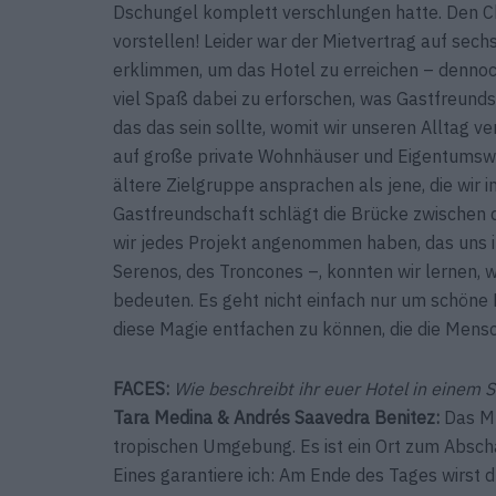
Dschungel komplett verschlungen hatte. Den 
vorstellen! Leider war der Mietvertrag auf sec
erklimmen, um das Hotel zu erreichen – dennoch
viel Spaß dabei zu erforschen, was Gastfreundsc
das das sein sollte, womit wir unseren Alltag ve
auf große private Wohnhäuser und Eigentumswoh
ältere Zielgruppe ansprachen als jene, die wir 
Gastfreundschaft schlägt die Brücke zwischen
wir jedes Projekt angenommen haben, das uns 
Serenos, des Troncones –, konnten wir lernen,
bedeuten. Es geht nicht einfach nur um schöne
diese Magie entfachen zu können, die die Mens
FACES:
Wie beschreibt ihr euer Hotel in einem S
Tara Medina & Andrés Saavedra Benitez:
Das Mu
tropischen Umgebung. Es ist ein Ort zum Absch
Eines garantiere ich: Am Ende des Tages wirst d