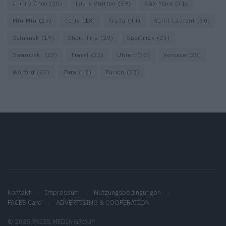
Jimmy Choo
(20)
Louis Vuitton
(59)
Max Mara
(31)
Miu Miu
(27)
Paris
(18)
Prada
(44)
Saint Laurent
(30)
Schmuck
(19)
Short Trip
(29)
Sportmax
(23)
Swarovski
(23)
Travel
(22)
Uhren
(33)
Versace
(25)
Wolford
(20)
Zara
(18)
Zürich
(38)
kontakt
Impressum
Nutzungsbedingungen
FACES Card
ADVERTISING & COOPERATION
© 2025 FACES MEDIA GROUP