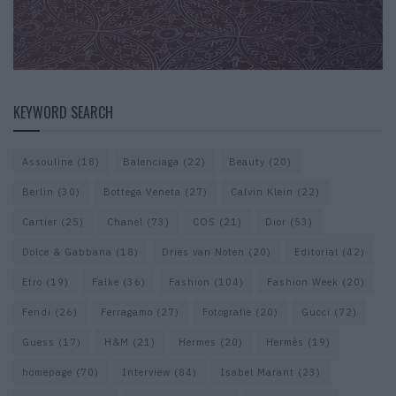
KEYWORD SEARCH
Assouline
(18)
Balenciaga
(22)
Beauty
(20)
Berlin
(30)
Bottega Veneta
(27)
Calvin Klein
(22)
Cartier
(25)
Chanel
(73)
COS
(21)
Dior
(53)
Dolce & Gabbana
(18)
Dries van Noten
(20)
Editorial
(42)
Etro
(19)
Falke
(36)
Fashion
(104)
Fashion Week
(20)
Fendi
(26)
Ferragamo
(27)
Fotografie
(20)
Gucci
(72)
Guess
(17)
H&M
(21)
Hermes
(20)
Hermès
(19)
homepage
(70)
Interview
(84)
Isabel Marant
(23)