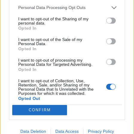
Personal Data Processing Opt Outs
Die Chemie der Anziehung: Wie Düfte unsere Ausstrahlung
I want to opt-out of the Sharing of my
im Alltag unbewusst steuern
personal data.
Opted In
I want to opt-out of the Sale of my
BEAUTY
Personal Data.
Opted In
I want to opt-out of processing my
Personal Data for Targeted Advertising.
Opted In
I want to opt-out of Collection, Use,
Retention, Sale, and/or Sharing of my
Personal Data that Is Unrelated with the
Purposes for which it was collected.
Opted Out
CONFIRM
Founders: Ein filmisches Denkmal für Helena Rubinstein
Data Deletion
Data Access
Privacy Policy