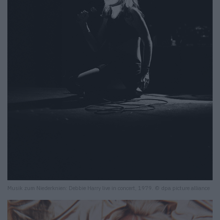
Musik zum Niederknien: Debbie Harry live in concert, 1979. © dpa picture alliance