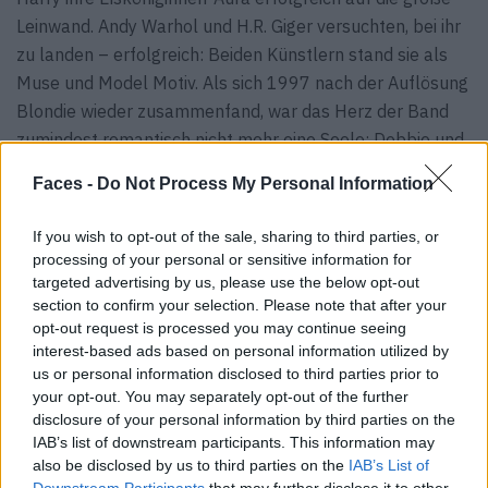
Leinwand. Andy Warhol und H.R. Giger versuchten, bei ihr
zu landen – erfolgreich: Beiden Künstlern stand sie als
Muse und Model Motiv. Als sich 1997 nach der Auflösung
Blondie wieder zusammenfand, war das Herz der Band
zumindest romantisch nicht mehr eine Seele; Debbie und
Chris hatten in den Jahren zuvor ihre Liebesbeziehung
Faces -
Do Not Process My Personal Information
freundschaftlich aufgelöst. Heute ist Harry die
Patentante von Steins beiden Töchtern. Das Comeback
If you wish to opt-out of the sale, sharing to third parties, or
geriet zum Triumphzug. Auch, weil all die Tamagotchi-
processing of your personal or sensitive information for
BesitzerInnen endlich das Original erleben konnten, das
targeted advertising by us, please use the below opt-out
section to confirm your selection. Please note that after your
den Grundstein für Bands wie No Doubt, Garbage und
opt-out request is processed you may continue seeing
The Cardigans gelegt hatte.
interest-based ads based on personal information utilized by
us or personal information disclosed to third parties prior to
your opt-out. You may separately opt-out of the further
disclosure of your personal information by third parties on the
IAB’s list of downstream participants. This information may
also be disclosed by us to third parties on the
IAB’s List of