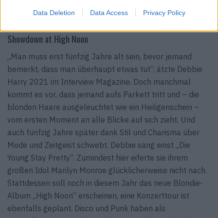
Hochtouren im United Kingdom, 1978. © dpa picture alliance
Data Deletion
Data Access
Privacy Policy
Showdown at High Noon
„Man muss erst fünfzig Jahre alt sein, bevor jemand
bemerkt, dass man überhaupt etwas tut“, ätzte Debbie
Harry 2021 im Interview Magazine. Doch manchmal
kommt es vor, dass jemand aufs Parkett tritt und – die
blonden Haare ausgeleuchtet wie ein Heiligenschein –
vom ersten Moment an alle Blicke auf sich zieht. Und
auch fünfzig Jahre später dank Stil und Charisma über
Mode und Zeitgeist schwebt. Debbie sang einst „Die
Young Stay Pretty“. Zumindest hier eiferte sie ihrem
großen Idol Marilyn Monroe glücklicherweise nicht nach.
Stattdessen soll noch in diesem Jahr das neue Blondie-
Album „High Noon“ erscheinen, eine Konzerttour ist
ebenfalls geplant. Disco und Punk haben als