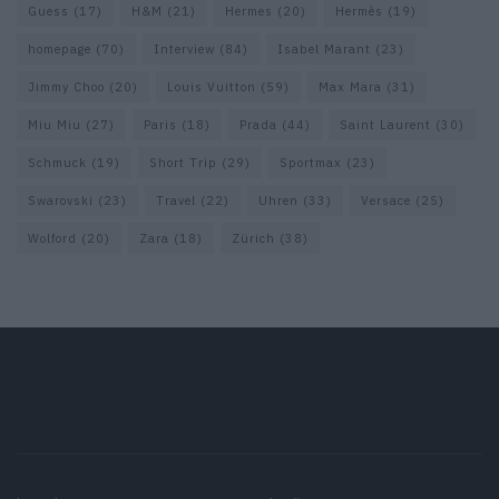
Guess
(17)
H&M
(21)
Hermes
(20)
Hermès
(19)
homepage
(70)
Interview
(84)
Isabel Marant
(23)
Jimmy Choo
(20)
Louis Vuitton
(59)
Max Mara
(31)
Miu Miu
(27)
Paris
(18)
Prada
(44)
Saint Laurent
(30)
Schmuck
(19)
Short Trip
(29)
Sportmax
(23)
Swarovski
(23)
Travel
(22)
Uhren
(33)
Versace
(25)
Wolford
(20)
Zara
(18)
Zürich
(38)