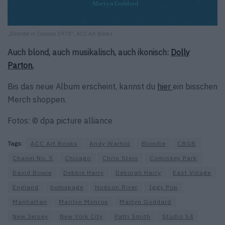
„Blondie in Camera 1978“, ACC Art Books
Auch blond, auch musikalisch, auch ikonisch:
Dolly
Parton.
Bis das neue Album erscheint, kannst du
hier
ein bisschen
Merch shoppen.
Fotos: © dpa picture alliance
Tags:
ACC Art Books
Andy Warhol
Blondie
CBGB
Chanel No. 5
Chicago
Chris Stein
Comiskey Park
David Bowie
Debbie Harry
Deborah Harry
East Village
England
homepage
Hudson River
Iggy Pop
Manhattan
Marilyn Monroe
Martyn Goddard
New Jersey
New York City
Patti Smith
Studio 54