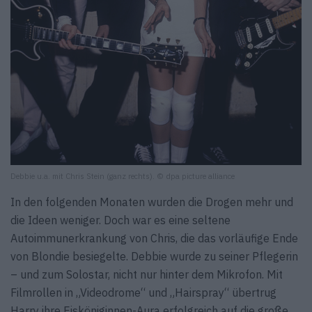
Debbie u.a. mit Chris Stein (ganz rechts). © dpa picture alliance
In den folgenden Monaten wurden die Drogen mehr und
die Ideen weniger. Doch war es eine seltene
Autoimmunerkrankung von Chris, die das vorläufige Ende
von Blondie besiegelte. Debbie wurde zu seiner Pflegerin
– und zum Solostar, nicht nur hinter dem Mikrofon. Mit
Filmrollen in „Videodrome“ und „Hairspray“ übertrug
Harry ihre Eisköniginnen-Aura erfolgreich auf die große