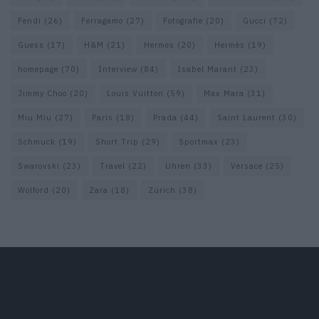
Fendi
(26)
Ferragamo
(27)
Fotografie
(20)
Gucci
(72)
Guess
(17)
H&M
(21)
Hermes
(20)
Hermès
(19)
homepage
(70)
Interview
(84)
Isabel Marant
(23)
Jimmy Choo
(20)
Louis Vuitton
(59)
Max Mara
(31)
Miu Miu
(27)
Paris
(18)
Prada
(44)
Saint Laurent
(30)
Schmuck
(19)
Short Trip
(29)
Sportmax
(23)
Swarovski
(23)
Travel
(22)
Uhren
(33)
Versace
(25)
Wolford
(20)
Zara
(18)
Zürich
(38)