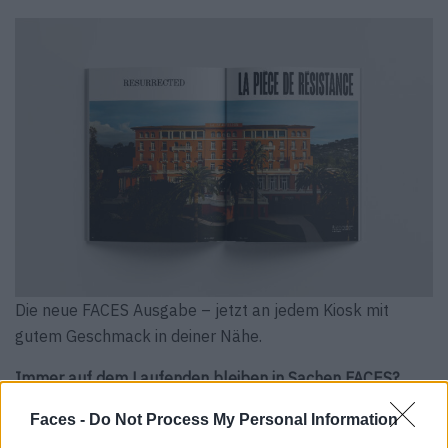
Die neue FACES Ausgabe – jetzt an jedem Kiosk mit
gutem Geschmack in deiner Nähe.
Immer auf dem Laufenden bleiben in Sachen FACES?
Folge uns auf
Instagram
.
Faces -
Do Not Process My Personal Information
Du willst FACES direkt in deinen Briefkasten? Schließe