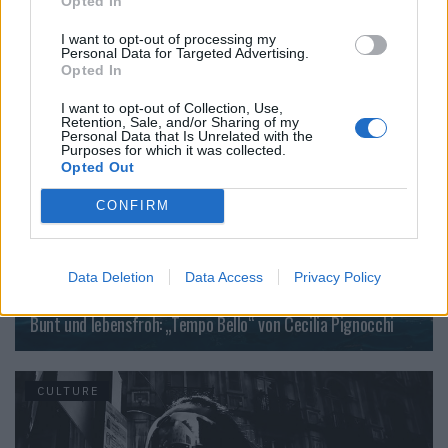
The Faces im Juni 2026
Opted In
I want to opt-out of processing my
Personal Data for Targeted Advertising.
Opted In
CULTURE
I want to opt-out of Collection, Use,
Retention, Sale, and/or Sharing of my
Personal Data that Is Unrelated with the
Purposes for which it was collected.
Opted Out
CONFIRM
Data Deletion
Data Access
Privacy Policy
Bunt und lebensfroh: „Tempo Bello“ von Cecilia Pignocchi
CULTURE