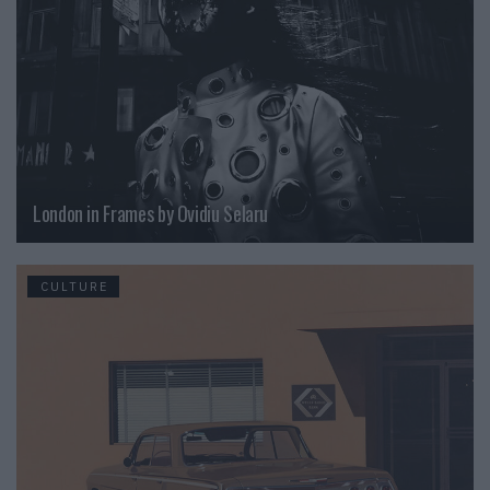
London in Frames by Ovidiu Selaru
CULTURE