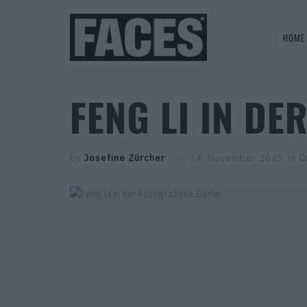
HOME
FENG LI IN DE
by
Josefine Zürcher
14. November 2025
in
C