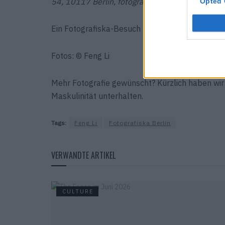
54, 10117 Berlin, fotografiska.com/berlin
Opted 
Ein Fotografiska-Besuch lohnt sich immer.
Hier
Fotos: © Feng Li
Mehr Fotografie gewünscht? Kürzlich haben wi
Maskulinität unterhalten.
Tags:
Feng Li
Fotografiska Berlin
VERWANDTE ARTIKEL
CULTURE