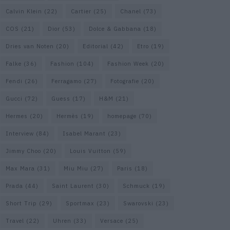
Calvin Klein
(22)
Cartier
(25)
Chanel
(73)
COS
(21)
Dior
(53)
Dolce & Gabbana
(18)
Dries van Noten
(20)
Editorial
(42)
Etro
(19)
Falke
(36)
Fashion
(104)
Fashion Week
(20)
Fendi
(26)
Ferragamo
(27)
Fotografie
(20)
Gucci
(72)
Guess
(17)
H&M
(21)
Hermes
(20)
Hermès
(19)
homepage
(70)
Interview
(84)
Isabel Marant
(23)
Jimmy Choo
(20)
Louis Vuitton
(59)
Max Mara
(31)
Miu Miu
(27)
Paris
(18)
Prada
(44)
Saint Laurent
(30)
Schmuck
(19)
Short Trip
(29)
Sportmax
(23)
Swarovski
(23)
Travel
(22)
Uhren
(33)
Versace
(25)