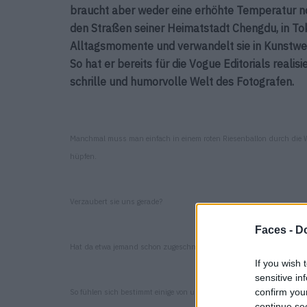
braucht aber weder eine erhöhte Temperatur no
den Straßen seiner Heimatstadt Chengdu, in Toki
Alltagsmomente und verwandelt sie in Kunstwer
So hat er bereits für die Vogue Editorials realisi
schrille und humorvolle Welt des Fotografen.
Manchmal muss man einfach in einem roten Riesenballon durch die 
hüpfen.
Verzaubert sie uns gerade?
Faces -
Do
Hat da etwa jemand schon zugeschnappt und eine Hand erwischt?
If you wish 
sensitive in
confirm you
So fühlen sich bestimmt einige von uns.
continue se