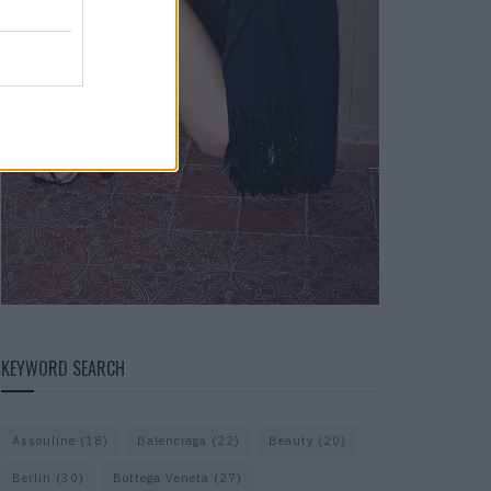
KEYWORD SEARCH
Assouline
(18)
Balenciaga
(22)
Beauty
(20)
Berlin
(30)
Bottega Veneta
(27)