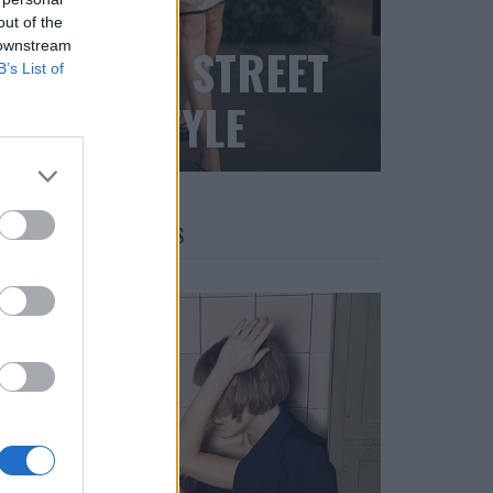
out of the
 downstream
BLACK STREET
B’s List of
STYLE
FACES FASHION EDITORIALS