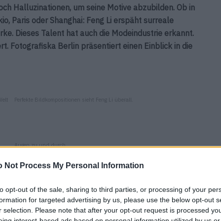
ch Halluzinationen, um seine Motive abzubilden. Ob in
o, Paris oder Shanghai: Feng Li erspäht surreale
ke. Dieses Talent hat auch die Modeindustrie erkannt.
ert. Fotografiska Berlin präsentiert einen Einblick in die
Welt
Perfekte Bildkompositionen sieht Feng Li überall.
Augen zu und durch.
 Not Process My Personal Information
So ein schöner Baum – den muss man einfach mitnehmen.
to opt-out of the sale, sharing to third parties, or processing of your per
formation for targeted advertising by us, please use the below opt-out s
r selection. Please note that after your opt-out request is processed y
Hund und Strand: Die beste Kombination.
eing interest-based ads based on personal information utilized by us or