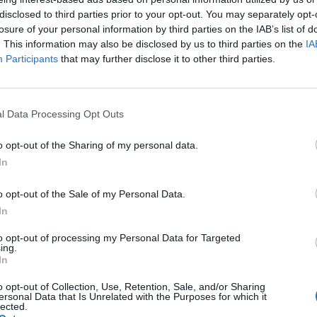
disclosed to third parties prior to your opt-out. You may separately opt-
losure of your personal information by third parties on the IAB’s list of
Gut gestylt geht’s ins dunkle Nirgendwo.
. This information may also be disclosed by us to third parties on the
IA
Participants
that may further disclose it to other third parties.
Ein Hase auf Stadttour.
l Data Processing Opt Outs
o opt-out of the Sharing of my personal data.
In
arbeit, wie er Motive im Alltag findet: locker und mit
o opt-out of the Sale of my Personal Data.
litzt die skurrilsten Alltagsmomente und lässt sie
In
ka Berlin zeigt einen Überblick über sein Schaffen. Und
to opt-out of processing my Personal Data for Targeted
n und abseits der westlichen Welt entdecken, welche
ing.
In
rbergen.
o opt-out of Collection, Use, Retention, Sale, and/or Sharing
ersonal Data that Is Unrelated with the Purposes for which it
vember 2025, Fotografiska Berlin, Oranienburger Str.
lected.