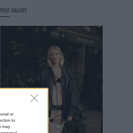
POST GALLERY
sonal or
ection to
ou may
 personal