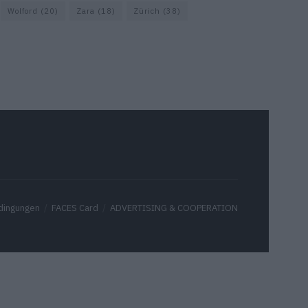
Wolford
(20)
Zara
(18)
Zürich
(38)
dingungen
FACES Card
ADVERTISING & COOPERATION