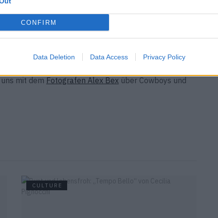
Out
CONFIRM
siehst du, was läuft.
Data Deletion
Data Access
Privacy Policy
r uns mit dem
Fotografen Alex Bex
über Cowboys und
CULTURE