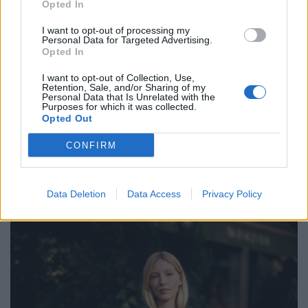
Opted In
I want to opt-out of processing my
Personal Data for Targeted Advertising.
Hyper Real – 60 Jahre Fotorealismus
Opted In
I want to opt-out of Collection, Use,
Retention, Sale, and/or Sharing of my
Personal Data that Is Unrelated with the
Purposes for which it was collected.
LOAD MORE
Opted Out
CONFIRM
POST GALLERY
Data Deletion
Data Access
Privacy Policy