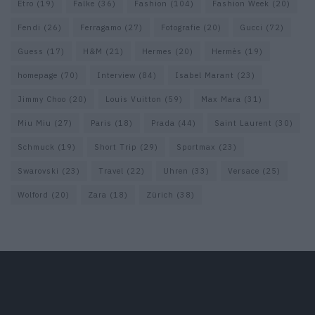
Etro
(19)
Falke
(36)
Fashion
(104)
Fashion Week
(20)
Fendi
(26)
Ferragamo
(27)
Fotografie
(20)
Gucci
(72)
Guess
(17)
H&M
(21)
Hermes
(20)
Hermès
(19)
homepage
(70)
Interview
(84)
Isabel Marant
(23)
Jimmy Choo
(20)
Louis Vuitton
(59)
Max Mara
(31)
Miu Miu
(27)
Paris
(18)
Prada
(44)
Saint Laurent
(30)
Schmuck
(19)
Short Trip
(29)
Sportmax
(23)
Swarovski
(23)
Travel
(22)
Uhren
(33)
Versace
(25)
Wolford
(20)
Zara
(18)
Zürich
(38)