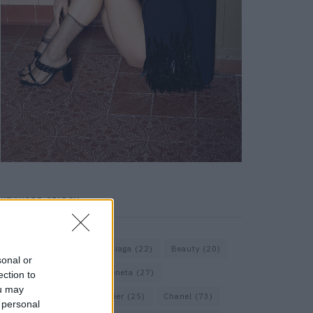
KEYWORD SEARCH
Assouline
(18)
Balenciaga
(22)
Beauty
(20)
sonal or
Berlin
(30)
Bottega Veneta
(27)
ection to
ou may
Calvin Klein
(22)
Cartier
(25)
Chanel
(73)
 personal