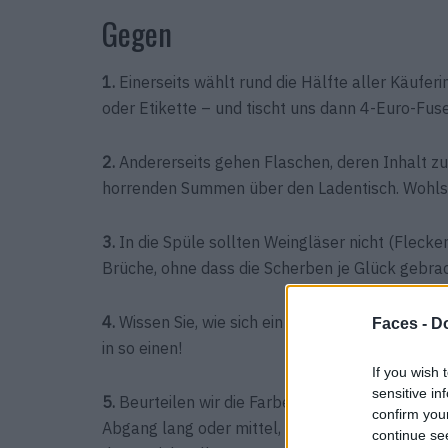
Gegen
1.
Einerseits wählt rund die Hälfte aller Käufe
oder Etikette – und tischt uns dann 4-Euro-Fusel
2.
Andererseits gehen Flaschen, deren Inhalt zu
horrenden Summen über den Ladentisch. Wohl
3.
In die Spüle sollten Weingläser nicht (Flecke
Brüche, ohne dass die Scherben je Glück gebrac
4.
Wissen Sie, wie sich ein schmutziger Küchen
Faces -
Do
in so einen!
If you wish 
sensitive in
5.
Beurteilen wir die Farbe als Rubin- oder Purp
confirm you
Abgang lang oder mittel, und welchen Jahrgang
continue se