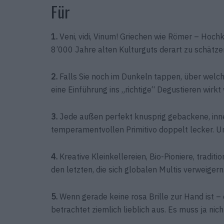
Für
1.
Veni, vidi, Vinum! Griechen wie Römer – Hoch
8’000 Jahre alten Kulturguts derart zu schätzen
2.
Falls Sie noch im Dunkeln tappen, über wel
eine Einführung ins „richtige“ Degustieren wirkt
3.
Jede außen perfekt knusprig gebackene, inne
temperamentvollen Primitivo doppelt lecker. 
4.
Kreative Kleinkellereien, Bio-Pioniere, tradi
den letzten, die sich globalen Multis verweigern
5.
Wenn gerade keine rosa Brille zur Hand ist – 
betrachtet ziemlich lieblich aus. Es muss ja ni