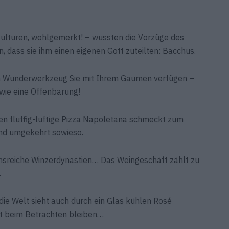
kulturen, wohl­gemerkt! – wussten die Vorzüge des
, dass sie ihm einen eigenen Gott zuteilten: Bacchus.
ch Wunderwerkzeug Sie mit Ihrem Gaumen verfügen –
 wie eine Offen­barung!
n fluffig-luftige Pizza Napoletana schmeckt zum
Und umgekehrt sowieso.
tions­reiche Winzerdynastien… Das Weingeschäft zählt zu
.
die Welt sieht auch durch ein Glas kühlen Rosé
cht beim Betrachten bleiben…