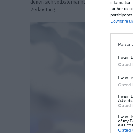
denen sich selbst­ernannte Experten die Schädel
information 
further disc
Verkostung.
participants
Downstream 
Persona
I want t
Opted 
I want t
Opted 
I want 
Advertis
Opted 
I want t
of my P
was col
Opted 