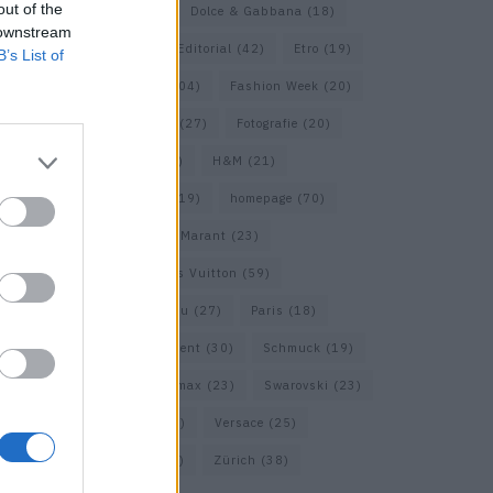
out of the
COS
(21)
Dior
(53)
Dolce & Gabbana
(18)
 downstream
Dries van Noten
(20)
Editorial
(42)
Etro
(19)
B’s List of
Falke
(36)
Fashion
(104)
Fashion Week
(20)
Fendi
(26)
Ferragamo
(27)
Fotografie
(20)
Gucci
(72)
Guess
(17)
H&M
(21)
Hermes
(20)
Hermès
(19)
homepage
(70)
Interview
(84)
Isabel Marant
(23)
Jimmy Choo
(20)
Louis Vuitton
(59)
Max Mara
(31)
Miu Miu
(27)
Paris
(18)
Prada
(44)
Saint Laurent
(30)
Schmuck
(19)
Short Trip
(29)
Sportmax
(23)
Swarovski
(23)
Travel
(22)
Uhren
(33)
Versace
(25)
Wolford
(20)
Zara
(18)
Zürich
(38)