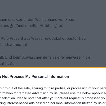
rinnen und Käufer den Wein anhand von Preis
 aus groß­industrieller Abfüllung auf.
 98.5 Prozent aus Wasser und Alkohol besteht, zu
standswahnsinn!
n!). Und beim Abwaschen gehen sie reihenweise in die
ht hätten.
lappen im Mund anfühlt? Rotwein verwandelt Ihre Zunge
 Not Process My Personal Information
to opt-out of the sale, sharing to third parties, or processing of your per
formation for targeted advertising by us, please use the below opt-out s
urrot, dominieren Holz- oder Fruchtaromen, gerät der
r selection. Please note that after your opt-out request is processed y
 bunkern wir wie lange im Keller? Glaubensfragen, über
eing interest-based ads based on personal information utilized by us or