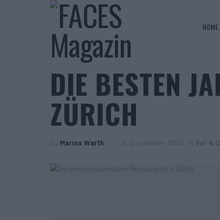
HOME
DIE BESTEN J
ZÜRICH
by
Marina Warth
6. Dezember 2016
in
Eat & D