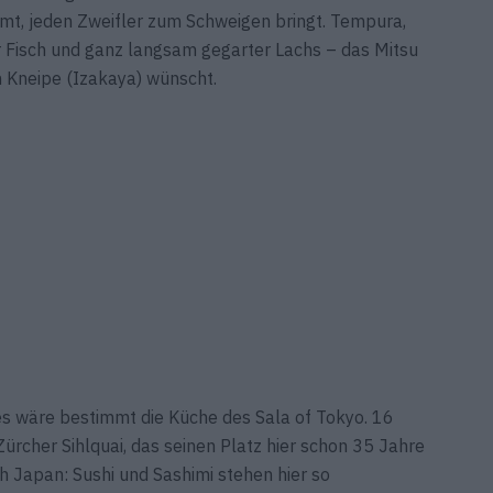
mmt, jeden Zweifler zum Schweigen bringt. Tempura,
r Fisch und ganz langsam gegarter Lachs – das Mitsu
n Kneipe (Izakaya) wünscht.
es wäre bestimmt die Küche des Sala of Tokyo. 16
rcher Sihlquai, das seinen Platz hier schon 35 Jahre
ch Japan: Sushi und Sashimi stehen hier so