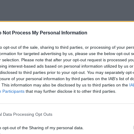
 Not Process My Personal Information
en. Auch hier gibt’s leckere Ramen, köstliche Suppen,
it 20 Stühlen in etwa genauso limitiert. Ohne
to opt-out of the sale, sharing to third parties, or processing of your per
m aus der Wäsche. Wer’s dann aber schafft, sollte
formation for targeted advertising by us, please use the below opt-out s
ne Kugel schwarzes Sesameis gönnen.
r selection. Please note that after your opt-out request is processed y
eing interest-based ads based on personal information utilized by us or
disclosed to third parties prior to your opt-out. You may separately opt-
losure of your personal information by third parties on the IAB’s list of
. This information may also be disclosed by us to third parties on the
IA
Participants
that may further disclose it to other third parties.
l Data Processing Opt Outs
o opt-out of the Sharing of my personal data.