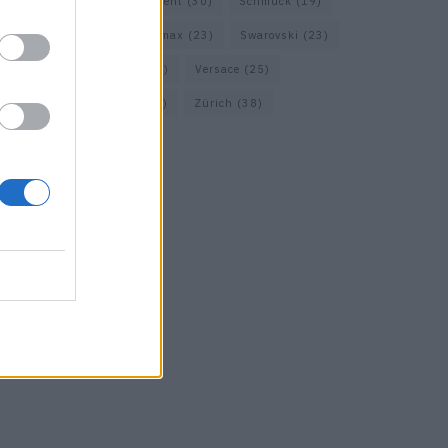
Prada
(44)
Saint Laurent
(30)
Schmuck
(19)
Short Trip
(29)
Sportmax
(23)
Swarovski
(23)
Travel
(22)
Uhren
(33)
Versace
(25)
Wolford
(20)
Zara
(18)
Zürich
(38)