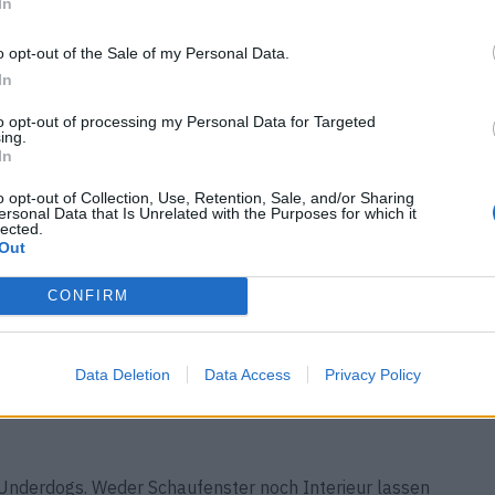
In
o opt-out of the Sale of my Personal Data.
bereits bis ins neue Jahr ausgebucht. Das mag an der
In
 besten Gyoza in Zürich –, deren Gerichte so gut sind,
, oder am freundlichen Service. Die Angestellten geben
to opt-out of processing my Personal Data for Targeted
ing.
in der Küche weiter – authentischer geht’s nicht!
In
o opt-out of Collection, Use, Retention, Sale, and/or Sharing
ersonal Data that Is Unrelated with the Purposes for which it
lected.
Out
CONFIRM
Data Deletion
Data Access
Privacy Policy
 Underdogs. Weder Schaufenster noch Interieur lassen