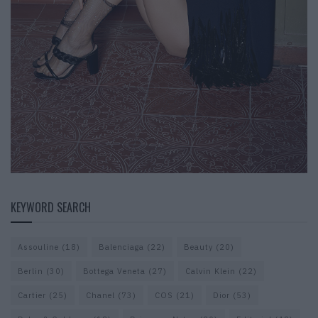
KEYWORD SEARCH
Assouline
(18)
Balenciaga
(22)
Beauty
(20)
Berlin
(30)
Bottega Veneta
(27)
Calvin Klein
(22)
Cartier
(25)
Chanel
(73)
COS
(21)
Dior
(53)