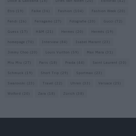
Dolce & Gabbana
(18)
Dries van Noten
(20)
Editorial
(42)
Etro
(19)
Falke
(36)
Fashion
(104)
Fashion Week
(20)
Fendi
(26)
Ferragamo
(27)
Fotografie
(20)
Gucci
(72)
Guess
(17)
H&M
(21)
Hermes
(20)
Hermès
(19)
homepage
(70)
Interview
(84)
Isabel Marant
(23)
Jimmy Choo
(20)
Louis Vuitton
(59)
Max Mara
(31)
Miu Miu
(27)
Paris
(18)
Prada
(44)
Saint Laurent
(30)
Schmuck
(19)
Short Trip
(29)
Sportmax
(23)
Swarovski
(23)
Travel
(22)
Uhren
(33)
Versace
(25)
Wolford
(20)
Zara
(18)
Zürich
(38)