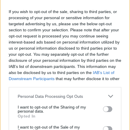
If you wish to opt-out of the sale, sharing to third parties, or
Cheers! Louis Roederer feiert 250 Jahre
processing of your personal or sensitive information for
targeted advertising by us, please use the below opt-out
section to confirm your selection. Please note that after your
EAT & DRINK
opt-out request is processed you may continue seeing
interest-based ads based on personal information utilized by
us or personal information disclosed to third parties prior to
your opt-out. You may separately opt-out of the further
disclosure of your personal information by third parties on the
IAB’s list of downstream participants. This information may
also be disclosed by us to third parties on the
IAB’s List of
Downstream Participants
that may further disclose it to other
third parties.
Personal Data Processing Opt Outs
FACES X-Mas: Geschenke für Gourmets und GeniesserInnen
I want to opt-out of the Sharing of my
personal data.
Opted In
EAT & DRINK
I want to opt-out of the Sale of my