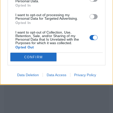
Personal Data.
Opted In
I want to opt-out of processing my
Personal Data for Targeted Advertising.
Opted In
I want to opt-out of Collection, Use,
Retention, Sale, and/or Sharing of my
Personal Data that Is Unrelated with the
Purposes for which it was collected.
Opted Out
CONFIRM
The Hype: Food Trends des Monats
Data Deletion
Data Access
Privacy Policy
EAT & DRINK