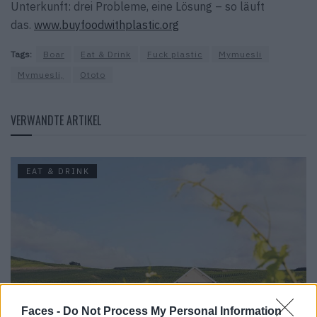
Unterkunft: drei Probleme, eine Lösung – so läuft
das.
www.buyfoodwithplastic.org
Tags:
Boar
Eat & Drink
Fuck plastic
Mymuesli
Mymuesli,
Ototo
VERWANDTE ARTIKEL
EAT & DRINK
Faces -
Do Not Process My Personal Information