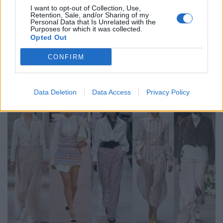
I want to opt-out of Collection, Use,
Pink ist zurück für Frühling/Sommer 2025. Aber bitte, wir
Retention, Sale, and/or Sharing of my
Personal Data that Is Unrelated with the
müssen den Sommer des Barbiecores nicht wiederholen
Purposes for which it was collected.
Opted Out
– keiner braucht ein Sequel. Stattdessen cleverer stylen:
Setze auf Kleidung mit dezenten pinken Akzenten oder
CONFIRM
Prints, die die Farbe subtil einfließen lassen, ohne dein
Outfit zu überladen.
Data Deletion
Data Access
Privacy Policy