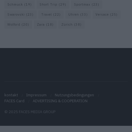
Schmuck
(19)
Short Trip
(29)
Sportmax
(23)
Swarovski
(23)
Travel
(22)
Uhren
(33)
Versace
(25)
Wolford
(20)
Zara
(18)
Zürich
(38)
kontakt
Impressum
Nutzungsbedingungen
FACES Card
ADVERTISING & COOPERATION
© 2025 FACES MEDIA GROUP