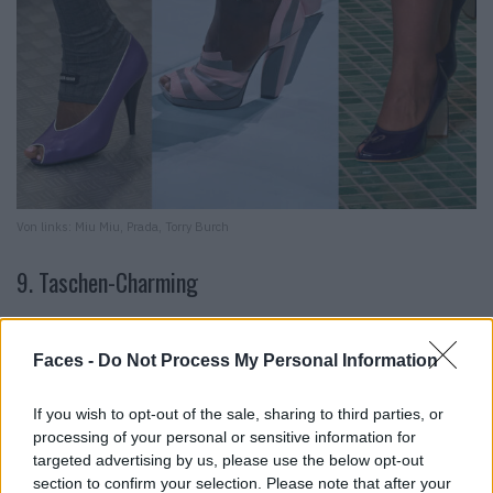
Von links: Miu Miu, Prada, Torry Burch
9. Taschen-Charming
Zeig deine Individualität diesen Frühling/Sommer 2025
mit dem verspielten Taschen-Charm-Trend, der überall
Faces -
Do Not Process My Personal Information
bei den Streetstyles der Fashion Weeks zu sehen war.
Von Plüschspielzeug bis hin zu witzigen
If you wish to opt-out of the sale, sharing to third parties, or
Schlüsselanhängern – Charms verleihen klassischen
processing of your personal or sensitive information for
targeted advertising by us, please use the below opt-out
Handtaschen eine persönliche, kreative Note und
section to confirm your selection. Please note that after your