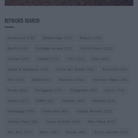
KEYWORD SEARCH
Assouline
(18)
Balenciaga
(22)
Beauty
(20)
Berlin
(30)
Bottega Veneta
(27)
Calvin Klein
(22)
Cartier
(25)
Chanel
(73)
COS
(21)
Dior
(53)
Dolce & Gabbana
(18)
Dries van Noten
(20)
Editorial
(42)
Etro
(19)
Falke
(36)
Fashion
(104)
Fashion Week
(20)
Fendi
(26)
Ferragamo
(27)
Fotografie
(20)
Gucci
(72)
Guess
(17)
H&M
(21)
Hermes
(20)
Hermès
(19)
homepage
(70)
Interview
(84)
Isabel Marant
(23)
Jimmy Choo
(20)
Louis Vuitton
(59)
Max Mara
(31)
Miu Miu
(27)
Paris
(18)
Prada
(44)
Saint Laurent
(30)