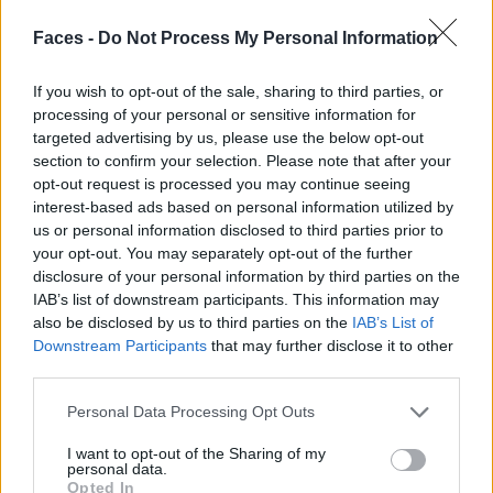
leihen sie aus! So steht uns eine ganze Garderobe voller
Faces -
Do Not Process My Personal Information
Alltagskleidung zur Verfügung, wo wir die Stücke beliebig
lange ausleihen und wieder zurückbringen, wenn wir sie
If you wish to opt-out of the sale, sharing to third parties, or
nicht mehr brauchen. Abwechslungsreiche Garderobe? So
processing of your personal or sensitive information for
targeted advertising by us, please use the below opt-out
geht das!
section to confirm your selection. Please note that after your
opt-out request is processed you may continue seeing
interest-based ads based on personal information utilized by
us or personal information disclosed to third parties prior to
your opt-out. You may separately opt-out of the further
disclosure of your personal information by third parties on the
IAB’s list of downstream participants. This information may
also be disclosed by us to third parties on the
IAB’s List of
Downstream Participants
that may further disclose it to other
third parties.
Personal Data Processing Opt Outs
I want to opt-out of the Sharing of my
personal data.
Opted In