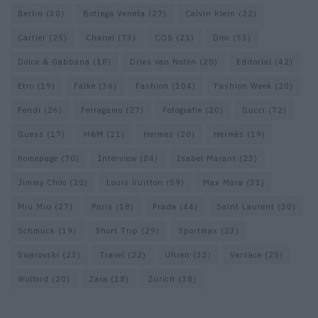
Berlin
(30)
Bottega Veneta
(27)
Calvin Klein
(22)
Cartier
(25)
Chanel
(73)
COS
(21)
Dior
(53)
Dolce & Gabbana
(18)
Dries van Noten
(20)
Editorial
(42)
Etro
(19)
Falke
(36)
Fashion
(104)
Fashion Week
(20)
Fendi
(26)
Ferragamo
(27)
Fotografie
(20)
Gucci
(72)
Guess
(17)
H&M
(21)
Hermes
(20)
Hermès
(19)
homepage
(70)
Interview
(84)
Isabel Marant
(23)
Jimmy Choo
(20)
Louis Vuitton
(59)
Max Mara
(31)
Miu Miu
(27)
Paris
(18)
Prada
(44)
Saint Laurent
(30)
Schmuck
(19)
Short Trip
(29)
Sportmax
(23)
Swarovski
(23)
Travel
(22)
Uhren
(33)
Versace
(25)
Wolford
(20)
Zara
(18)
Zürich
(38)