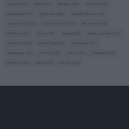
Guess
(17)
H&M
(21)
Hermes
(20)
Hermès
(19)
homepage
(70)
Interview
(84)
Isabel Marant
(23)
Jimmy Choo
(20)
Louis Vuitton
(59)
Max Mara
(31)
Miu Miu
(27)
Paris
(18)
Prada
(44)
Saint Laurent
(30)
Schmuck
(19)
Short Trip
(29)
Sportmax
(23)
Swarovski
(23)
Travel
(22)
Uhren
(33)
Versace
(25)
Wolford
(20)
Zara
(18)
Zürich
(38)