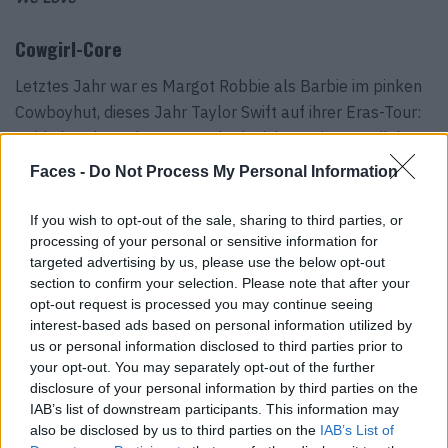
Cowgirl-Core
Letztes Jahr war es Margot Robbie als Barbie im pinken
Cowboyhut, dieses Jahr Taylor Swift auf ihrer Eras-Tour:
Beide brachten den Countrylook nicht nur ins Spotlight,
sondern verliehen ihm den nötigen Sparkle. Kein Wunder
Faces -
Do Not Process My Personal Information
also, sehnen wir den Herbst herbei, um mit funkelnden
Boots nicht etwa durch den Stall zu stapfen, sondern auf
If you wish to opt-out of the sale, sharing to third parties, or
hohen Hacken den Straßen entlang zu schlendern. Wir
processing of your personal or sensitive information for
targeted advertising by us, please use the below opt-out
schwärmen von dieser eleganten Version von Minacapilli,
section to confirm your selection. Please note that after your
die mit silbernen Fransen und bleistiftdünnen Absätzen
opt-out request is processed you may continue seeing
durchaus ausgangstauglich ist. Bei Minacapilli finden
interest-based ads based on personal information utilized by
übrigens auch alle etwas, die trotz Hype so gar nichts mit
us or personal information disclosed to third parties prior to
your opt-out. You may separately opt-out of the further
dem Cowgirl-Look anfangen können.
disclosure of your personal information by third parties on the
IAB’s list of downstream participants. This information may
minaca
p
illi.com
also be disclosed by us to third parties on the
IAB’s List of