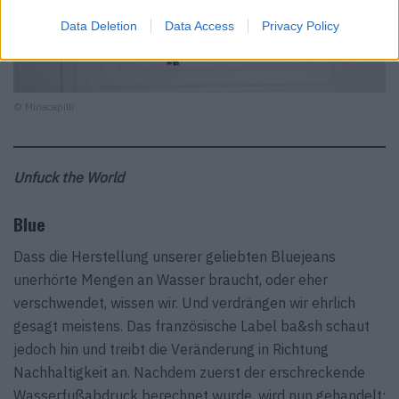
Data Deletion
Data Access
Privacy Policy
© Minacapilli
Unfuck the World
Blue
Dass die Herstellung unserer geliebten Bluejeans
unerhörte Mengen an Wasser braucht, oder eher
verschwendet, wissen wir. Und verdrängen wir ehrlich
gesagt meistens. Das französische Label ba&sh schaut
jedoch hin und treibt die Veränderung in Richtung
Nachhaltigkeit an. Nachdem zuerst der erschreckende
Wasserfußabdruck berechnet wurde, wird nun gehandelt: