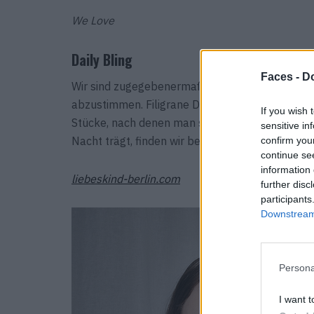
We Love
Daily Bling
Faces -
Do
Wir sind zugegebenermaßen etwas zu faul, um 
abzustimmen. Filigrane Designs mit Wiedererke
If you wish 
Stücke, nach denen man sich trotzdem ein zwei
sensitive in
Nacht trägt, finden wir bei Liebeskind Berlin.
confirm you
continue se
information 
liebeskind-berlin.com
further disc
participants
Downstream 
Persona
I want t