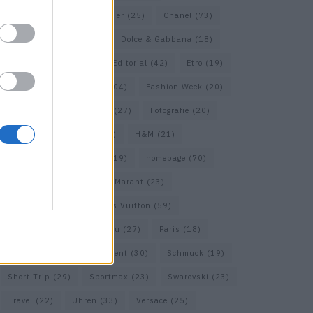
Calvin Klein
(22)
Cartier
(25)
Chanel
(73)
COS
(21)
Dior
(53)
Dolce & Gabbana
(18)
Dries van Noten
(20)
Editorial
(42)
Etro
(19)
Falke
(36)
Fashion
(104)
Fashion Week
(20)
Fendi
(26)
Ferragamo
(27)
Fotografie
(20)
Gucci
(72)
Guess
(17)
H&M
(21)
Hermes
(20)
Hermès
(19)
homepage
(70)
Interview
(84)
Isabel Marant
(23)
Jimmy Choo
(20)
Louis Vuitton
(59)
Max Mara
(31)
Miu Miu
(27)
Paris
(18)
Prada
(44)
Saint Laurent
(30)
Schmuck
(19)
Short Trip
(29)
Sportmax
(23)
Swarovski
(23)
Travel
(22)
Uhren
(33)
Versace
(25)