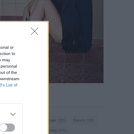
sonal or
ection to
ou may
 personal
out of the
 downstream
B’s List of
KEYWORD SEARCH
Assouline
(18)
Balenciaga
(22)
Beauty
(20)
Berlin
(30)
Bottega Veneta
(27)