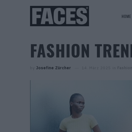
HOME
FASHION TREN
by
Josefine Zürcher
14. März 2025
in
Fashio