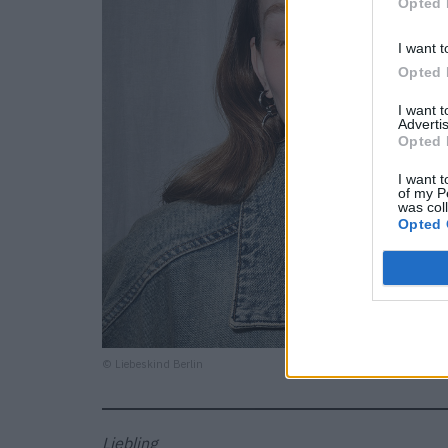
Opted 
I want t
Opted 
I want 
Advertis
Opted 
I want t
of my P
was col
Opted 
© Liebeskind Berlin
Liebling